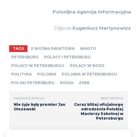
Polonijna Agencja Informacyjna
Zdjęcia
: Eugeniusz Martynowicz
TAGS
II WOJNA ŚWIATOWA
MIASTO
PETERSBURG
POLACY I PETERSBURG
POLACY W PETERSBURGU
POLACY W ROSJI
POLITYKA
POLONIA
POLONIA W PETERSBURGU
POLSKI PETERSBURG
ROSJA
ZSRR
PREVIOUS ARTICLE
NEXT ARTICLE
Nie żyje były premier Jan
Coraz bliżej oficjalnego
Olszewski
odrodzenia Polskiej
Macierzy Szkolnej w
Petersburgu