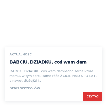
AKTUALNOŚCI
BABCIU, DZIADKU, coś wam dam
BABCIU, DZIADKU, coś wam damJedno serce które
mam.A w tym sercu same róże,ŻYJCIE NAM STO LAT,
a nawet dłużej!21 i...
DENIS SZCZEGŁÓW
CZYTAJ