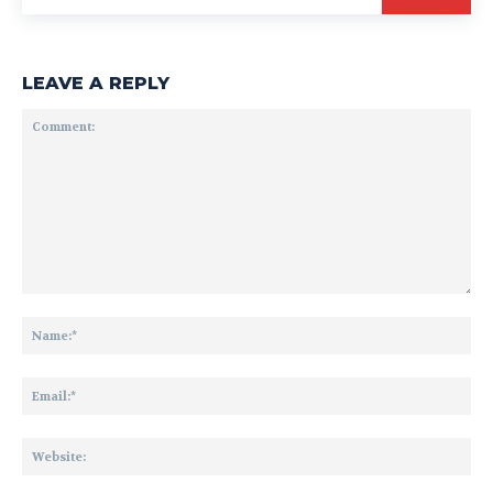
LEAVE A REPLY
Comment:
Na
Ema
We