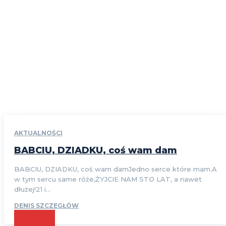
AKTUALNOŚCI
BABCIU, DZIADKU, coś wam dam
BABCIU, DZIADKU, coś wam damJedno serce które mam.A
w tym sercu same róże,ŻYJCIE NAM STO LAT, a nawet
dłużej!21 i...
DENIS SZCZEGŁÓW
CZYTAJ