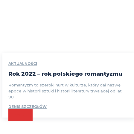
AKTUALNOŚCI
Rok 2022 – rok polskiego romantyzmu
Romantyzm to szeroki nurt w kulturze, który dał nazwę
epoce w historii sztuki i historii literatury trwającej od lat
90....
DENIS SZCZEGŁÓW
CZYTAJ