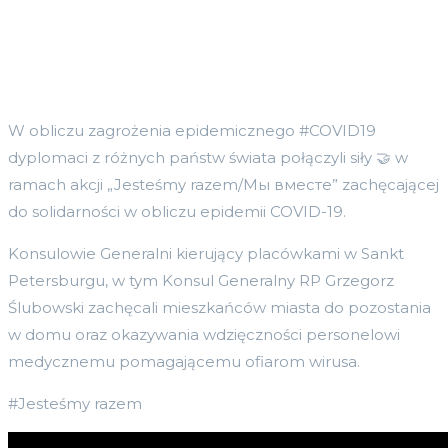
W obliczu zagrożenia epidemicznego #COVID19
dyplomaci z różnych państw świata połączyli siły 🤝 w
ramach akcji „Jesteśmy razem/Мы вместе” zachęcającej
do solidarności w obliczu epidemii COVID-19.
Konsulowie Generalni kierujący placówkami w Sankt
Petersburgu, w tym Konsul Generalny RP Grzegorz
Ślubowski zachęcali mieszkańców miasta do pozostania
w domu oraz okazywania wdzięczności personelowi
medycznemu pomagającemu ofiarom wirusa.
#Jesteśmy razem