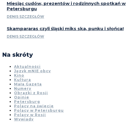
Miesiąc cudów, prezentów i rodzinnych spotkań w
Petersburgu
DENIS SZCZEGŁÓW
Skampararas czyli śląski miks ska, punku i słońca!
DENIS SZCZEGŁÓW
Na skróty
Aktualności
Język mNIE obcy
Kino
Kultura
Mała Gazeta
Numery
Obrazki z Rosji
Opinie
Petersburg
Polacy na świecie
Polacy w Petersburgu
Polacy w Rosji
Wywiady