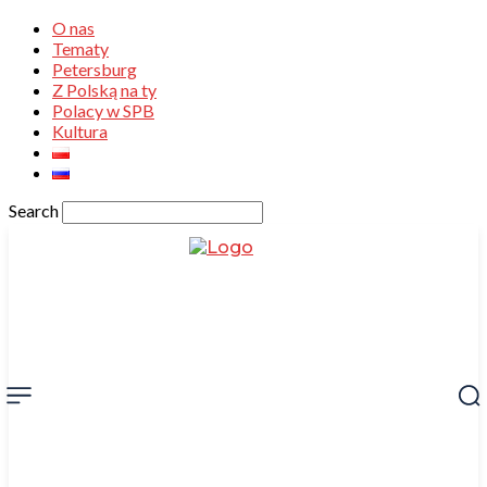
O nas
Tematy
Petersburg
Z Polską na ty
Polacy w SPB
Kultura
Search