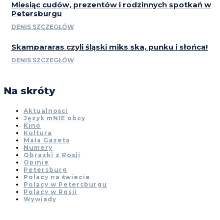
Miesiąc cudów, prezentów i rodzinnych spotkań w
Petersburgu
DENIS SZCZEGŁÓW
Skampararas czyli śląski miks ska, punku i słońca!
DENIS SZCZEGŁÓW
Na skróty
Aktualności
Język mNIE obcy
Kino
Kultura
Mała Gazeta
Numery
Obrazki z Rosji
Opinie
Petersburg
Polacy na świecie
Polacy w Petersburgu
Polacy w Rosji
Wywiady