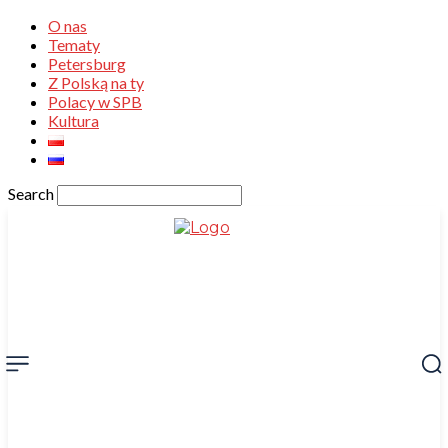
O nas
Tematy
Petersburg
Z Polską na ty
Polacy w SPB
Kultura
Search