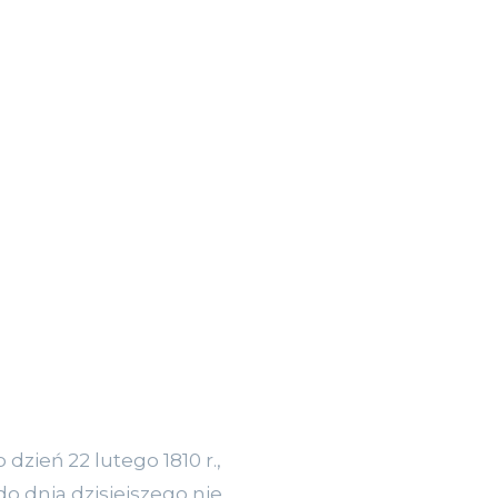
zień 22 lutego 1810 r.,
 do dnia dzisiejszego nie