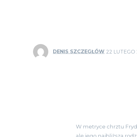
DENIS SZCZEGŁÓW
22 LUTEGO 
W metryce chrztu Fryde
ale jego najbliższa rodz