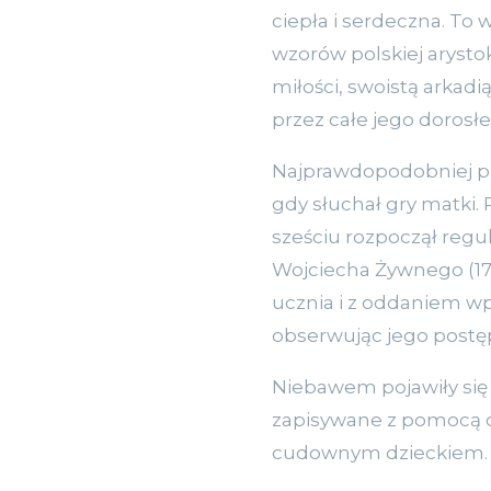
ciepła i serdeczna. To
wzorów polskiej arysto
miłości, swoistą arkad
przez całe jego dorosłe 
Najprawdopodobniej pi
gdy słuchał gry matki.
sześciu rozpoczął regu
Wojciecha Żywnego (175
ucznia i z oddaniem wp
obserwując jego postęp
Niebawem pojawiły się 
zapisywane z pomocą oj
cudownym dzieckiem.