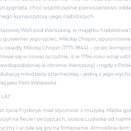
zstrzygnięta, choć współcześnie pierwszeństwo oddaj
ego kompozytora i jego najbliższych.
Żelazowej Woli pod Warszawą, w majątku hrabiostwa 
ko guwerner jego ojciec, Mikołaj Chopin, spolonizowa
 tu osiadły Mikołaj Chopin (1771–1844) – ojciec kompo
ował się w nowej ojczyźnie, iż w 1794 roku wziął udzi
rawdopodobniej w obronie Warszawy) i nigdy z Polski
ukacją młodzieży szlacheckiej – jedną z jego wych
iej jako Pani Walewska.
 LAT
t życia Fryderyk miał styczność z muzyką. Matka grał
yszył na flecie i skrzypcach, siostra Ludwika od najm
czny i uczyła się gry na fortepianie. Atmosfera do