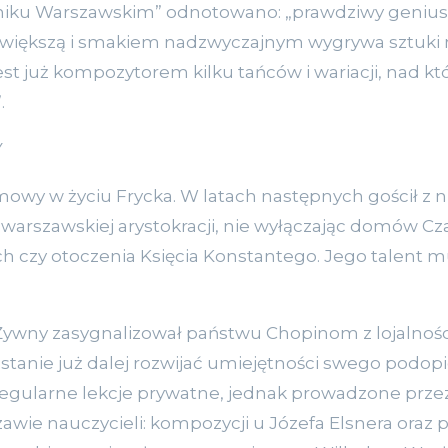
niku Warszawskim” odnotowano: „prawdziwy geniusz
jwiększą i smakiem nadzwyczajnym wygrywa sztuki n
 jest już kompozytorem kilku tańców i wariacji, nad 
.
Y
wy w życiu Frycka. W latach następnych gościł z n
arszawskiej arystokracji, nie wyłączając domów Cza
h czy otoczenia Księcia Konstantego. Jego talent mu
Żywny zasygnalizował państwu Chopinom z lojalnoś
t w stanie już dalej rozwijać umiejętności swego podo
regularne lekcje prywatne, jednak prowadzone przez
awie nauczycieli: kompozycji u Józefa Elsnera oraz