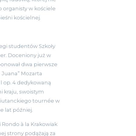
o organisty w kościele
eśni kościelnej.
regi studentów Szkoły
er. Doceniony już w
mponował dwa pierwsze
n Juana” Mozarta
l op. 4 dedykowaną
 kraju, swoistym
biutanckiego tournée w
 lat później.
i Rondo à la Krakowiak
nej strony podążają za