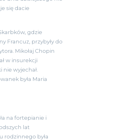
e się dacie
Skarbków, gdzie
ny Francuz, przybyły do
zytora. Mikołaj Chopin
ał w insurekcji
 nie wyjechał.
owanek była Maria
a na fortepianie i
łodszych lat
mu rodzinnego była