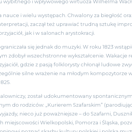
h u wybitnego i wpływowego wirtuoza Wilhelma Wacł
na nauce i wielu występach. Chwalony za biegłość or
erpretacji, zaczął też uprawiać trudną sztukę impr
yjaciół, jak i w salonach arystokracji.
graniczała się jednak do muzyki. W roku 1823 wstąpi
ym zdobył wszechstronne wykształcenie. Wakacje r
yjaciół, gdzie z pasją folklorysty chłonął ludowe zwy
zególnie silne wrażenie na młodym kompozytorze wy
1825.
 malowniczy, został udokumentowany spontaniczny
ym do rodziców: „Kurierem Szafarskim” (parodiując
yjazdy, nieco już poważniejsze – do Szafarni, Duszni
ch miejscowości Wielkopolski, Pomorza i Śląska, pozw
pinowi poznać skarby kultury polskiej i polską muzy