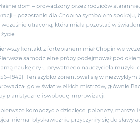
 właśnie dom – prowadzony przez rodziców starannie
kracji – pozostanie dla Chopina symbolem spokoju, 
ią wcześnie utraconą, która miała pozostać w świad
życie.
erwszy kontakt z fortepianem miał Chopin we wcze
 Pierwsze samodzielne próby podejmował pod okiem 
larną naukę gry u prywatnego nauczyciela muzyki, 
6–1842). Ten szybko zorientował się w niezwykłym 
rowadzał go w świat wielkich mistrzów, głównie Bac
y pianistyczne i swobodę improwizacji.
pierwsze kompozycje dziecięce: polonezy, marsze i
ca, niemal błyskawicznie przyczyniły się do sławy a