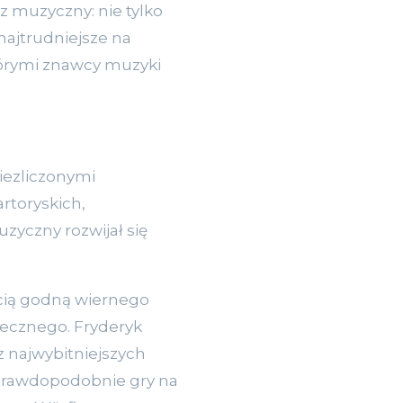
 muzyczny: nie tylko
ajtrudniejsze na
którymi znawcy muzyki
iezliczonymi
rtoryskich,
zyczny rozwijał się
cią godną wiernego
piecznego. Fryderyk
 najwybitniejszych
 prawdopodobnie gry na