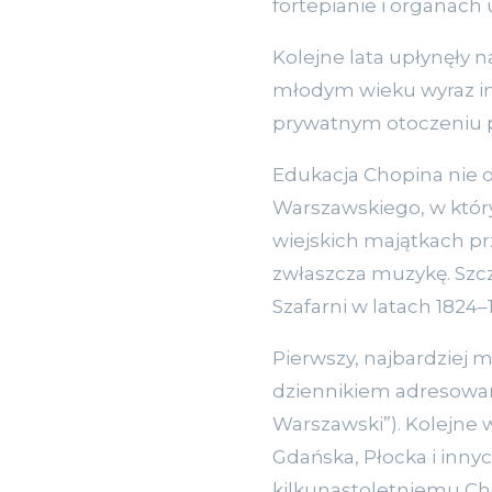
fortepianie i organac
Kolejne lata upłynęły 
młodym wieku wyraz int
prywatnym otoczeniu prz
Edukacja Chopina nie o
Warszawskiego, w któr
wiejskich majątkach prz
zwłaszcza muzykę. Szc
Szafarni w latach 1824–
Pierwszy, najbardziej
dziennikiem adresowan
Warszawski”). Kolejne w
Gdańska, Płocka i inny
kilkunastoletniemu Cho