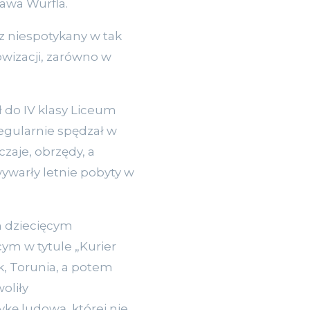
awa Würfla.
az niespotykany w tak
owizacji, zarówno w
ł do IV klasy Liceum
egularnie spędzał w
czaje, obrzędy, a
warły letnie pobyty w
m dziecięcym
ym w tytule „Kurier
k, Torunia, a potem
oliły
kę ludową, której nie