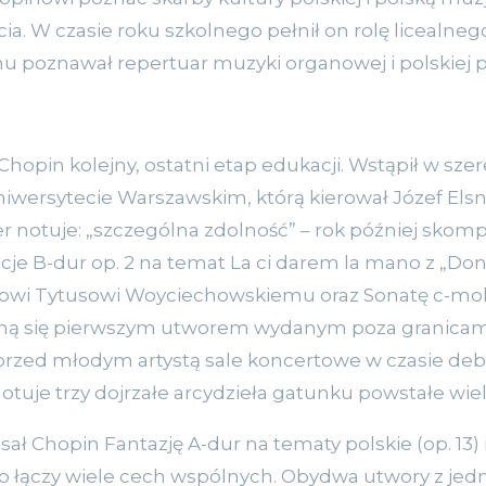
a. W czasie roku szkolnego pełnił on rolę licealneg
mu poznawał repertuar muzyki organowej i polskiej pi
Chopin kolejny, ostatni etap edukacji. Wstąpił w sze
iwersytecie Warszawskim, którą kierował Józef Elsn
er notuje: „szczególna zdolność” – rok później sko
je B-dur op. 2 na temat La ci darem la mano z „Do
owi Tytusowi Woyciechowskiemu oraz Sonatę c-mol
taną się pierwszym utworem wydanym poza granicami
przed młodym artystą sale koncertowe w czasie de
otuje trzy dojrzałe arcydzieła gatunku powstałe wiele
ał Chopin Fantazję A-dur na tematy polskie (op. 13) 
ndo łączy wiele cech wspólnych. Obydwa utwory z jed