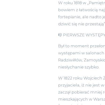
W roku 1818 w „Pamięt
bowiem z łatwością na
fortepianie, ale nadto
dziwić się nie przestają”
🎼 PIERWSZE WYSTĘP
Był to moment przełomo
występami w salonach w
Radziwiłłów, Zamoyskic
niesłychanie szybko.
W 1822 roku Wojciech 
przyjaciela, iż nie jes
zaczął pobierać mniej 
mieszkających w Warsz