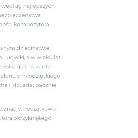
, według najlepszych
bezpieczeństwa i
omości kompozytora
snym dzieciństwie,
Ludwiki, a w wieku lat
czeskiego imigranta
talencie młodziutkiego
ha i Mozarta, bacznie
 wariacje. Początkowo
utora okrzykniętego