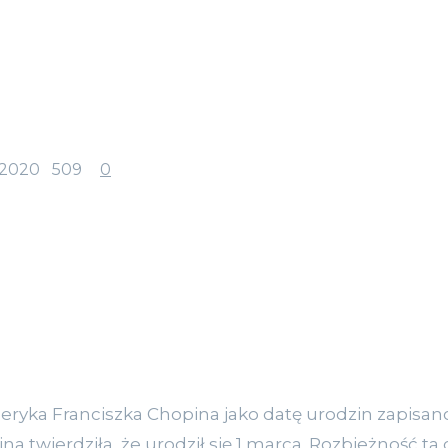
2020
509
0
ryka Franciszka Chopina jako datę urodzin zapisano d
ina twierdziła, że urodził się 1 marca. Rozbieżność ta