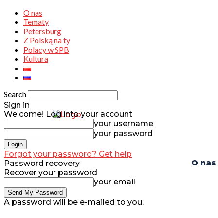
O nas
Tematy
Petersburg
Z Polską na ty
Polacy w SPB
Kultura
Search
Sign in
Welcome! Log into your account
your username
your password
Forgot your password? Get help
O nas
Password recovery
Recover your password
your email
A password will be e-mailed to you.