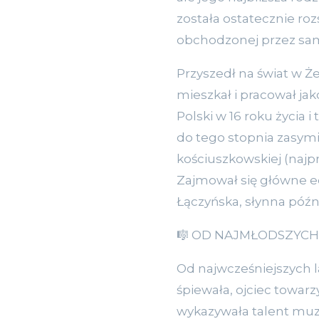
została ostatecznie ro
obchodzonej przez sam
Przyszedł na świat w 
mieszkał i pracował ja
Polski w 16 roku życia i
do tego stopnia zasymil
kościuszkowskiej (najp
Zajmował się główne ed
Łączyńska, słynna późn
🎼 OD NAJMŁODSZYCH
Od najwcześniejszych la
śpiewała, ojciec towarz
wykazywała talent muzy