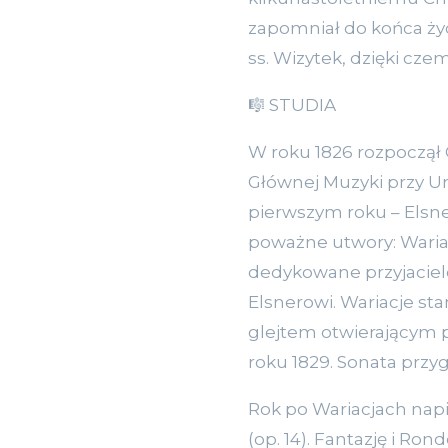
zapomniał do końca życi
ss. Wizytek, dzięki cze
🎼 STUDIA
W roku 1826 rozpoczął 
Głównej Muzyki przy Un
pierwszym roku – Elsn
poważne utwory: Wariac
dedykowane przyjaciel
Elsnerowi. Wariacje s
glejtem otwierającym 
roku 1829. Sonata przyg
Rok po Wariacjach napis
(op. 14). Fantazję i Ro