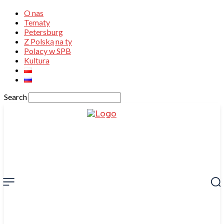
O nas
Tematy
Petersburg
Z Polską na ty
Polacy w SPB
Kultura
Search