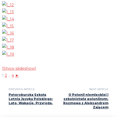
[Show slideshow]
1
2
...
4
►
PREVIOUS ARTICLE
NEXT ARTICLE
Petersburska Szkoła
O Polonii niemieckiej i
Letnia Języka Polskiego:
szkolnictwie polonijnym.
Lato. Wakacje. Przyroda.
Rozmowa z Aleksandrem
Zającem