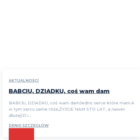
AKTUALNOŚCI
BABCIU, DZIADKU, coś wam dam
BABCIU, DZIADKU, coś wam damJedno serce które mam.A
w tym sercu same róże,ŻYJCIE NAM STO LAT, a nawet
dłużej!21 i...
DENIS SZCZEGŁÓW
CZYTAJ