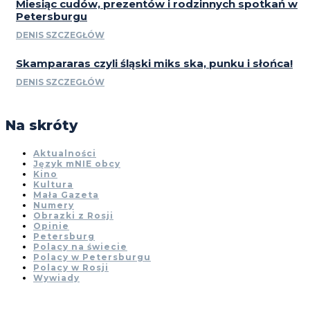
Miesiąc cudów, prezentów i rodzinnych spotkań w
Petersburgu
DENIS SZCZEGŁÓW
Skampararas czyli śląski miks ska, punku i słońca!
DENIS SZCZEGŁÓW
Na skróty
Aktualności
Język mNIE obcy
Kino
Kultura
Mała Gazeta
Numery
Obrazki z Rosji
Opinie
Petersburg
Polacy na świecie
Polacy w Petersburgu
Polacy w Rosji
Wywiady