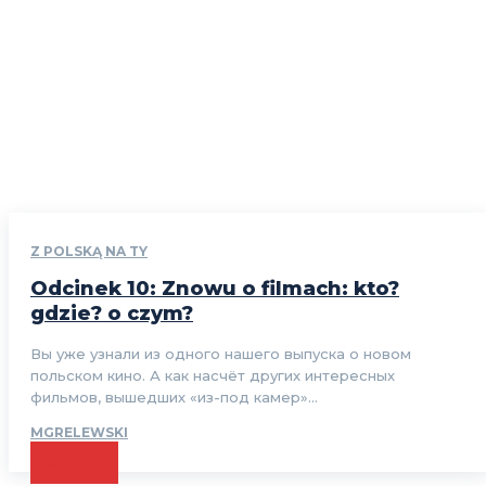
Z POLSKĄ NA TY
Odcinek 10: Znowu o filmach: kto?
gdzie? o czym?
Вы уже узнали из одного нашего выпуска о новом
польском кино. А как насчёт других интересных
фильмов, вышедших «из-под камер»...
MGRELEWSKI
CZYTAJ