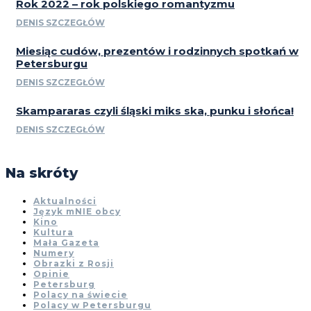
Rok 2022 – rok polskiego romantyzmu
DENIS SZCZEGŁÓW
Miesiąc cudów, prezentów i rodzinnych spotkań w
Petersburgu
DENIS SZCZEGŁÓW
Skampararas czyli śląski miks ska, punku i słońca!
DENIS SZCZEGŁÓW
Na skróty
Aktualności
Język mNIE obcy
Kino
Kultura
Mała Gazeta
Numery
Obrazki z Rosji
Opinie
Petersburg
Polacy na świecie
Polacy w Petersburgu