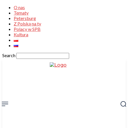
O nas
Tematy
Petersburg
Z Polską na ty
Polacy w SPB
Kultura
Search