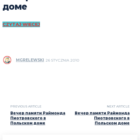
доме
CZYTAJ WIĘCEJ
MGRELEWSKI
26 STYCZNIA 2010
PREVIOUS ARTICLE
NEXT ARTICLE
Вечер памяти Раймонда
Вечер памяти Раймонда
Пиотровского в
Пиотровского в
Польском доме
Польском доме