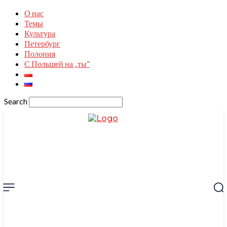
О нас
Темы
Культура
Петербург
Полония
С Польшей на „ты”
Search