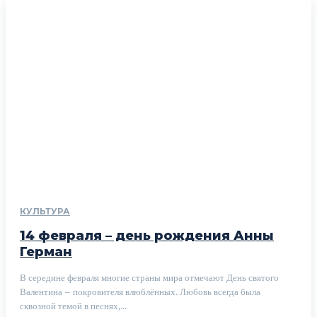
КУЛЬТУРА
14 февраля – день рождения Анны
Герман
В середине февраля многие страны мира отмечают День святого
Валентина – покровителя влюблённых. Любовь всегда была
сквозной темой в песнях,...