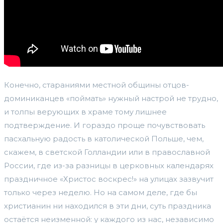
Конечно, стараниями местной общины отцов-
доминиканцев «поймать» нужный настрой не трудно,
и толпы верующих в храме тому лишнее
подтверждение. И гораздо проще почувствовать
пасхальную радость в католической Польше, чем,
скажем, в светской Голландии или в православной
России, где из-за разницы в церковных календарях
праздничное «Христос воскрес!» на улицах зазвучит
только через неделю. Но на самом деле, где бы
христианин ни находился в эти дни, суть праздника
остаётся неизменной: у каждого из нас, независимо