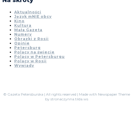
Na skróty
Aktualności
Język mNIE obcy
Kino
Kultura
Mała Gazeta
Numery
Obrazki z Rosji
Opinie
Petersburg
Polacy na świecie
Polacy w Petersburgu
Polacy w Rosji
Wywiady
© Gazeta Petersburska | All rights reserved | Made with Newspaper Theme
by stronaczynna.tilda.ws