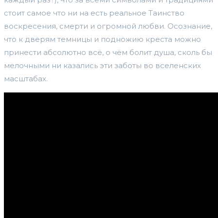
стоит самое что ни на есть реальное Таинство
воскресения, смерти и огромной любви. Осознание,
что к дверям темницы и подножию креста можно
принести абсолютно всё, о чём болит душа, сколь бы
мелочными ни казались эти заботы во вселенских
масштабах.