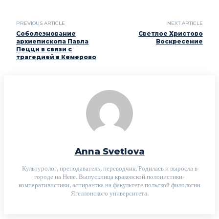
PREVIOUS ARTICLE
NEXT ARTICLE
Соболезнование
Светлое Христово
архиепископа Павла
Воскресение
Пецци в связи с
трагедией в Кемерово
Anna Svetlova
Культуролог, преподаватель, переводчик. Родилась и выросла в
городе на Неве. Выпускница краковской полонистики-
компаративистики, аспирантка на факультете польской филологии
Ягеллонского университета.