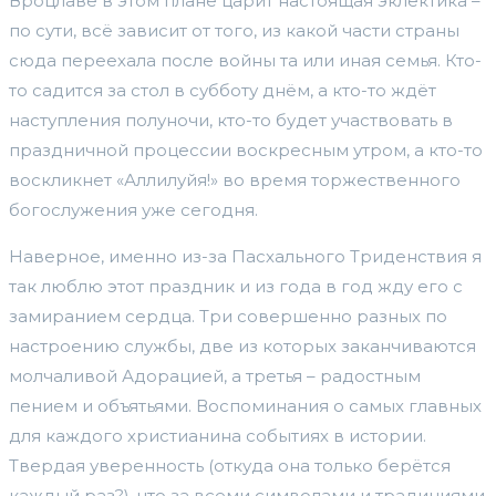
Вроцлаве в этом плане царит настоящая эклектика –
по сути, всё зависит от того, из какой части страны
сюда переехала после войны та или иная семья. Кто-
то садится за стол в субботу днём, а кто-то ждёт
наступления полуночи, кто-то будет участвовать в
праздничной процессии воскресным утром, а кто-то
воскликнет «Аллилуйя!» во время торжественного
богослужения уже сегодня.
Наверное, именно из-за Пасхального Триденствия я
так люблю этот праздник и из года в год жду его с
замиранием сердца. Три совершенно разных по
настроению службы, две из которых заканчиваются
молчаливой Адорацией, а третья – радостным
пением и объятьями. Воспоминания о самых главных
для каждого христианина событиях в истории.
Твердая уверенность (откуда она только берётся
каждый раз?), что за всеми символами и традициями