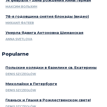
14 февраля – день рождения Анны Герман
МАКСИМ ВОЛЬХИН
78-я годовщина снятия блокады (видео)
МИХАИЛ ФАТЕЕВ
Умерла Ядвига Антоновна Шиманская
ANNA SVETLOVA
Popularne
Польские колядки в базилике св. Екатерины
DENIS SZCZEGŁÓW
Миколайки в Петербурге
DENIS SZCZEGŁÓW
Гданьск и Гдыня в Рождественском свете!
DENIS SZCZEGŁÓW