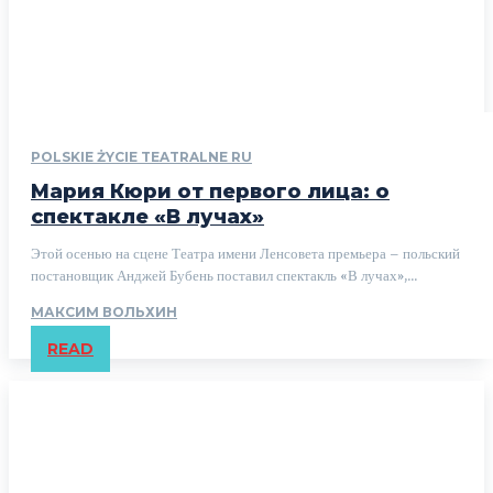
POLSKIE ŻYCIE TEATRALNE RU
Мария Кюри от первого лица: о
спектакле «В лучах»
Этой осенью на сцене Театра имени Ленсовета премьера – польский
постановщик Анджей Бубень поставил спектакль «В лучах»,...
МАКСИМ ВОЛЬХИН
READ