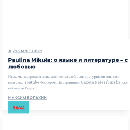
JĘZYK MNIE OBCY
Paulina Mikuła: о языке и литературе – с
любовью
Итак, мы завершаем знакомить читателей с литературными опытами
польских Youtube-блогеров. На страницах Gazeta Petersburska уже
побывали Радек...
МАКСИМ ВОЛЬХИН
READ