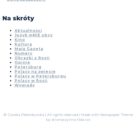
Na skróty
Aktualności
Język mNIE obcy
Kino
Kultura
Mała Gazeta
Numery
Obrazki z Rosji
Opinie
Petersburg
Polacy na świecie
Polacy w Petersburgu
Polacy w Rosji
Wywiady
© Gazeta Petersburska | All rights reserved | Made with Newspaper Theme
by stronaczynna.tilda.ws