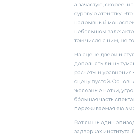
а зачастую, скорее, и
суровую атеистку. Э
надрывный моноспект
небольшом зале: актр
том числе с ним, не т
На сцене двери и сту
дополнять лишь тума
расчёты и уравнения 
сцену пустой. Основн
железные нотки, угро
бо́льшая часть спект
переживаемая ею эмоц
Вот лишь один эпизод
задворках института.