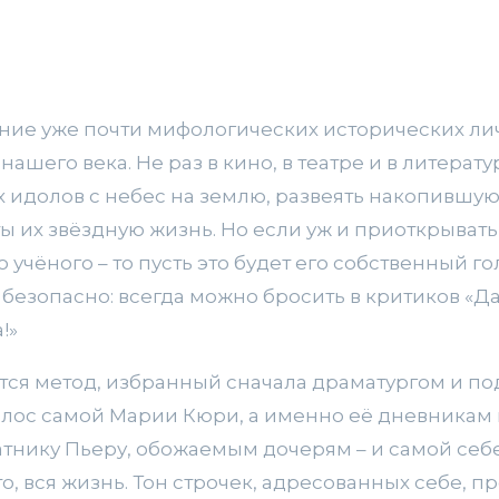
ние уже почти мифологических исторических лич
ашего века. Не раз в кино, в театре и в литерат
х идолов с небес на землю, развеять накопившую
ы их звёздную жизнь. Но если уж и приоткрывать
учёного – то пусть это будет его собственный го
 безопасно: всегда можно бросить в критиков «Да
!»
ется метод, избранный сначала драматургом и п
олос самой Марии Кюри, а именно её дневникам 
атнику Пьеру, обожаемым дочерям – и самой себ
о, вся жизнь. Тон строчек, адресованных себе, п