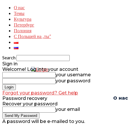
О нас
Темы
Культура
Петербург
Полония
С Польшей на „ты”
Search
Sign in
Welcome! Log into your account
your username
your password
Forgot your password? Get help
О нас
Password recovery
Recover your password
your email
A password will be e-mailed to you.