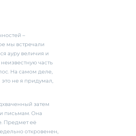
ностей ­–
уре мы встречали
ся ауру величия и
 неизвестную часть
лос. На самом деле,
 это не я придумал,
одхваченный затем
и письмам. Она
е. Предмет её
редельно откровенен,