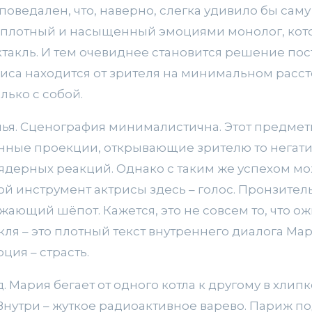
споведален, что, наверно, слегка удивило бы сам
то плотный и насыщенный эмоциями монолог, кот
акль. И тем очевиднее становится решение пост
иса находится от зрителя на минимальном рассто
олько с собой.
лья. Сценография минималистична. Этот предмет
нные проекции, открывающие зрителю то негатив
ядерных реакций. Однако с таким же успехом мо
ой инструмент актрисы здесь – голос. Пронзител
жающий шёпот. Кажется, это не совсем то, что о
акля – это плотный текст внутреннего диалога Мар
ия – страсть.
. Мария бегает от одного котла к другому в хлип
 Внутри – жуткое радиоактивное варево. Париж 