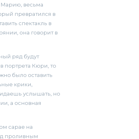
у Марию, весьма
орый превратился в
авить спектакль в
янии, она говорит в
ный ряд будут
 портрета Кюри, то
жно было оставить
ьные крики,
жидаешь услышать, но
ии, а основная
ком сарае на
под проливным