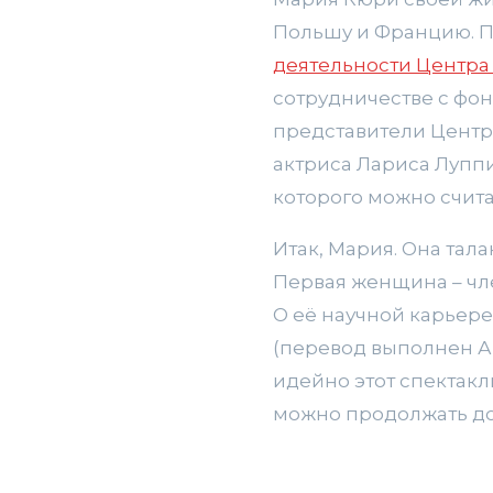
Польшу и Францию. По
деятельности Центра 
сотрудничестве с фон
представители Центра
актриса Лариса Лупп
которого можно счит
Итак, Мария. Она тал
Первая женщина – чл
О её научной карьер
(перевод выполнен Ан
идейно этот спектакл
можно продолжать до