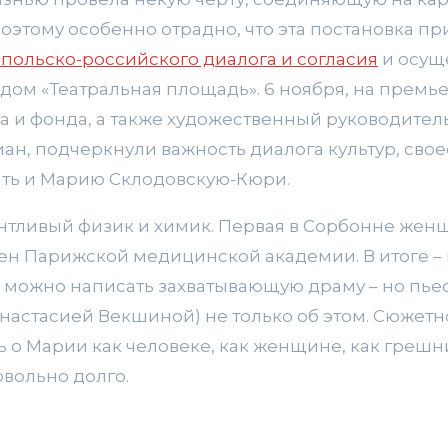
этому особенно отрадно, что эта постановка пр
польско-российского диалога и согласия
и осущ
дом «Театральная площадь». 6 ноября, на премь
 и фонда, а также художественный руководитель
иан, подчеркнули важность диалога культур, св
ать и Марию Склодовскую-Кюри.
антливый физик и химик. Первая в Сорбонне жен
ен Парижской медицинской академии. В итоге – 
е можно написать захватывающую драму – но пье
астасией Векшиной) не только об этом. Сюжетно 
ь о Марии как человеке, как женщине, как грешни
вольно долго.