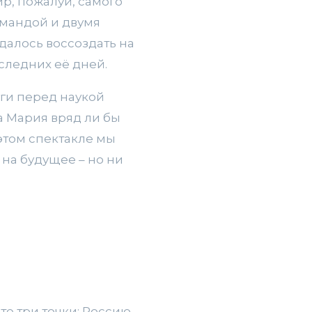
р, пожалуй, самого
омандой и двумя
далось воссоздать на
следних её дней.
уги перед наукой
а Мария вряд ли бы
этом спектакле мы
на будущее – но ни
е три точки: Россию,