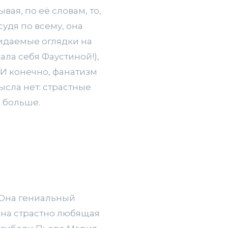
ая, по её словам, то,
судя по всему, она
ожидаемые оглядки на
ала себя Фаустиной!),
И конечно, фанатизм
ысла нет: страстные
 больше.
 Она гениальный
Она страстно любящая