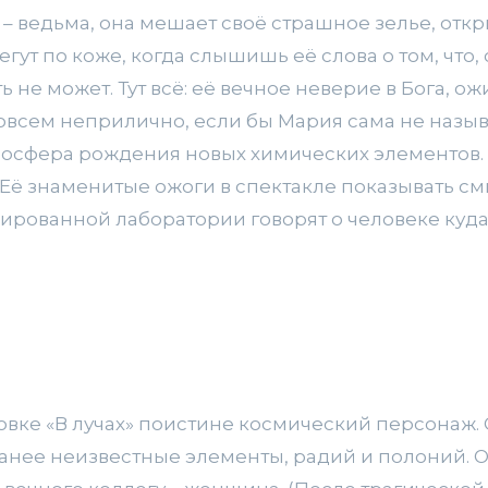
 ведьма, она мешает своё страшное зелье, открыв
егут по коже, когда слышишь её слова о том, что, 
ть не может. Тут всё: её вечное неверие в Бога, 
совсем неприлично, если бы Мария сама не назыв
мосфера рождения новых химических элементов. 
 Её знаменитые ожоги в спектакле показывать см
ированной лаборатории говорят о человеке куда
овке «В лучах» поистине космический персонаж.
анее неизвестные элементы, радий и полоний. 