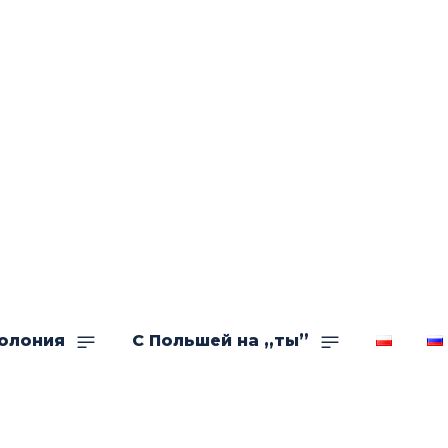
олония
С Польшей на „ты”