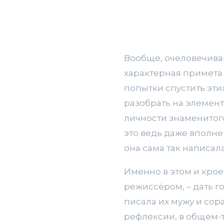
Вообще, очеловечива
характерная примета н
попытки спустить эти
разобрать на элемент
личности знаменитого 
это ведь даже вполне
она сама так написала
Именно в этом и кро
режиссёром, – дать г
писала их мужу и сор
рефлексии, в общем-т