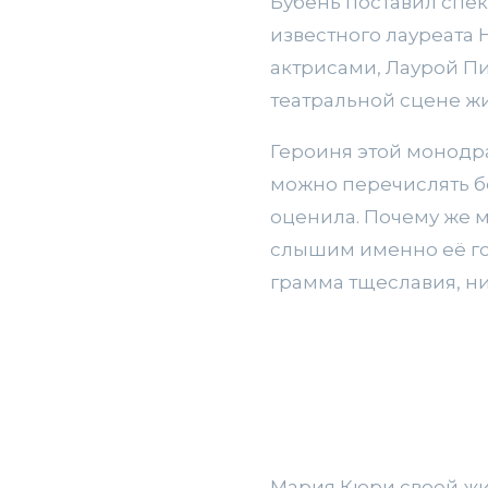
Бубень поставил спек
известного лауреата
актрисами, Лаурой П
театральной сцене жи
Героиня этой монодра
можно перечислять б
оценила. Почему же м
слышим именно её го
грамма тщеславия, н
Мария Кюри своей жиз