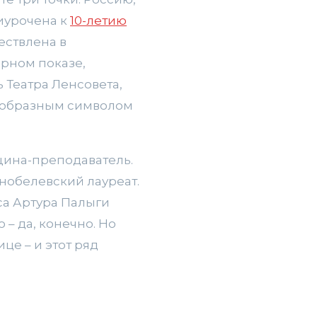
иурочена к
10-летию
ествлена в
ерном показе,
 Театра Ленсовета,
оеобразным символом
щина-преподаватель.
нобелевский лауреат.
са Артура Палыги
– да, конечно. Но
це – и этот ряд