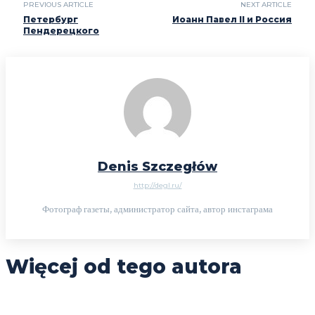
PREVIOUS ARTICLE
NEXT ARTICLE
Петербург
Иоанн Павел II и Россия
Пендерецкого
Denis Szczegłów
http://degl.ru/
Фотограф газеты, администратор сайта, автор инстаграма
Więcej od tego autora