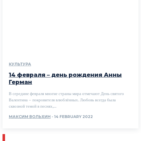
КУЛЬТУРА
14 февраля – день рождения Анны
Герман
В середине февраля многие страны мира отмечают День святого
Валентина – покровителя влюблённых. Любовь всегда была
сквозной темой в песнях,...
МАКСИМ ВОЛЬХИН
-
14 FEBRUARY 2022