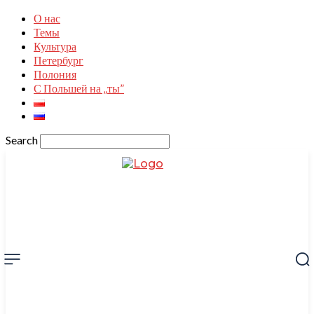
О нас
Темы
Культура
Петербург
Полония
С Польшей на „ты”
Search