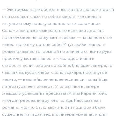
— Экстремальные обстоятельства при шоке, который
они создают, сами по себе выводят человека к
интуитивному поиску спасительных соломинок.
Соломинки разламываются, но все-таки держат,
пока человек не нащупает «я есмь» — чаще всего не
известного ему дотоле себя. И тут любая малость
может оказаться огромной по значению: чья-то рука,
простое участие, жалость к молодости или к
старости. Если говорить о войне, блокаде, лагере, то
чашка чая, кусок хлеба, сколок сахара, протянутые
кем-то, — важнейшие человеческие сигналы. Еще
литература, ее примеры. Уголовники в лагере
жаждали услышать пересказы «Анны Карениной»,
иногда требовали другого конца. Рассказывая
романы, можно было выжить. Эти подпорки были
существенны и для тех, кто литературу знал, и для