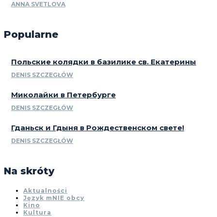
ANNA SVETLOVA
Popularne
Польские колядки в базилике св. Екатерины
DENIS SZCZEGŁÓW
Миколайки в Петербурге
DENIS SZCZEGŁÓW
Гданьск и Гдыня в Рождественском свете!
DENIS SZCZEGŁÓW
Na skróty
Aktualności
Język mNIE obcy
Kino
Kultura