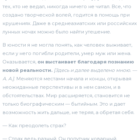
тех, кто не ведал, никогда ничего не читал. Все, что
создано творческой волей, годится в помощь при
крушениях. Даже в среднеазиатских или российских
лунных ночах можно было найти утешение.
В юности я не могла понять, как человек выживает,
если у него погибли родители, умер муж или жена.
Оказывается,
он выстаивает благодаря познанию
новой реальности.
[Здесь и далее выделено мною. —
А. А.]
. Меняются местами начала и концы, открывая
неожиданные перспективы и в нем самом, и в
обстоятельствах. Мир расширяется, становится не
только биографическим — бытийным. Это и дает
возможность жить дальше, не теряя, а обретая себя.
— Как преодолеть страх?
— Страх ведь разный. Он попутчик коварный,