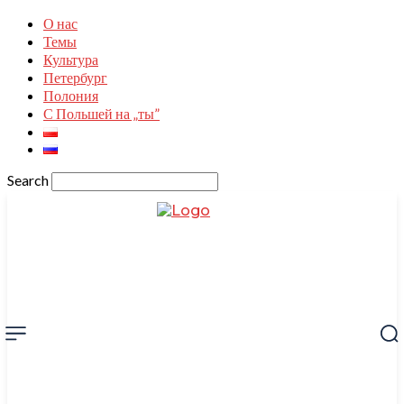
О нас
Темы
Культура
Петербург
Полония
С Польшей на „ты”
Search