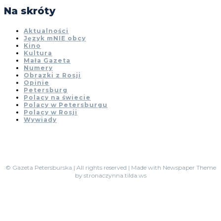
Na skróty
Aktualności
Język mNIE obcy
Kino
Kultura
Mała Gazeta
Numery
Obrazki z Rosji
Opinie
Petersburg
Polacy na świecie
Polacy w Petersburgu
Polacy w Rosji
Wywiady
© Gazeta Petersburska | All rights reserved | Made with Newspaper Theme
by stronaczynna.tilda.ws