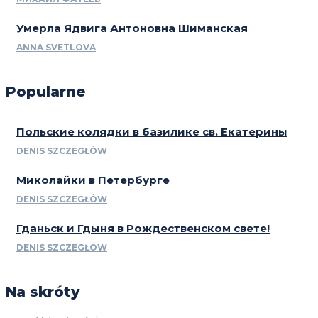
Умерла Ядвига Антоновна Шиманская
ANNA SVETLOVA
Popularne
Польские колядки в базилике св. Екатерины
DENIS SZCZEGŁÓW
Миколайки в Петербурге
DENIS SZCZEGŁÓW
Гданьск и Гдыня в Рождественском свете!
DENIS SZCZEGŁÓW
Na skróty