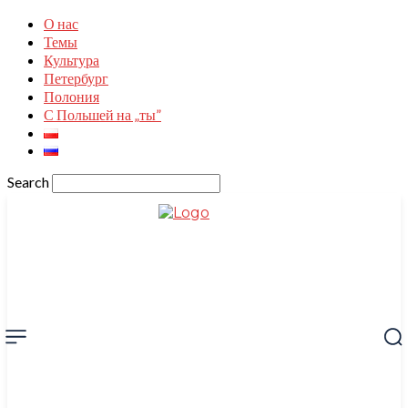
О нас
Темы
Культура
Петербург
Полония
С Польшей на „ты”
Search