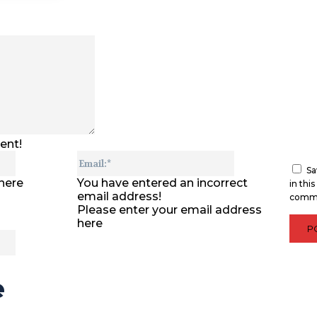
Comment:
ent!
Name:*
Email:*
Sa
here
You have entered an incorrect
in thi
email address!
comm
Please enter your email address
here
Website:
e