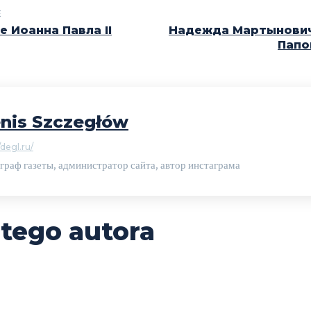
E
е Иоанна Павла II
Надежда Мартынович
Папо
nis Szczegłów
/degl.ru/
граф газеты, администратор сайта, автор инстаграма
 tego autora