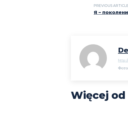
PREVIOUS ARTICL
Я – поколени
De
http:/
Фото
Więcej od