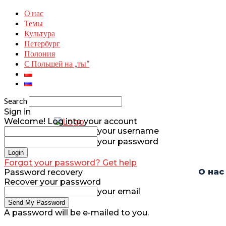
О нас
Темы
Культура
Петербург
Полония
С Польшей на „ты”
Search
Sign in
Welcome! Log into your account
your username
your password
Forgot your password? Get help
О нас
Password recovery
Recover your password
your email
A password will be e-mailed to you.