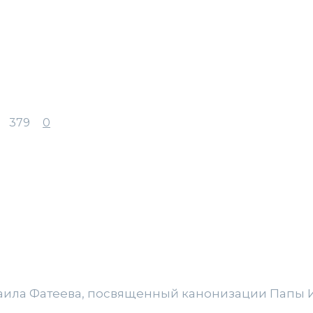
0
379
0
ила Фатеева, посвященный канонизации Папы Ио