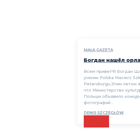
MAŁA GAZETA
Богдан нашёл орл
Всем привет!Я Богдан Щ
ученик Polska Macierz Sz
Petersburgu.Этим летом я
что Министерство культу
Польши объявило конкур
фотографий...
DENIS SZCZEGŁÓW
CZYTAJ