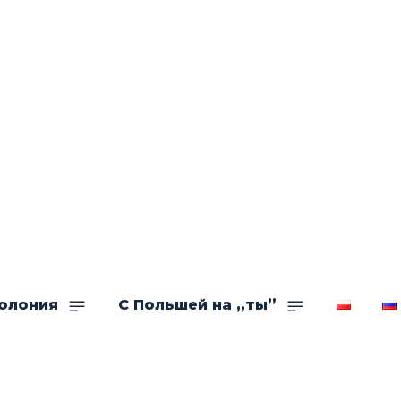
олония
С Польшей на „ты”