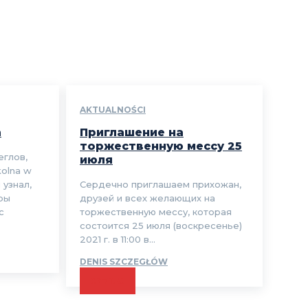
AKTUALNOŚCI
а
Приглашение на
торжественную мессу 25
еглов,
июля
kolna w
 узнал,
Сердечно приглашаем прихожан,
ры
друзей и всех желающих на
с
торжественную мессу, которая
состоится 25 июля (воскресенье)
2021 г. в 11:00 в...
DENIS SZCZEGŁÓW
CZYTAJ