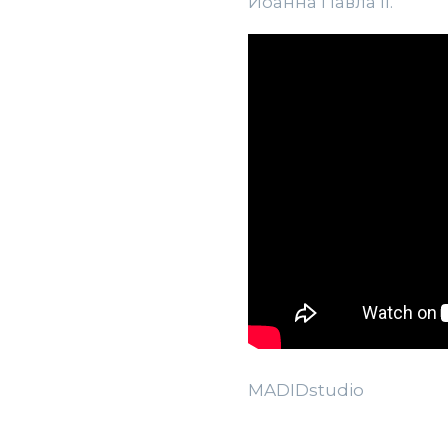
Иоанна Павла II.
MADIDstudio