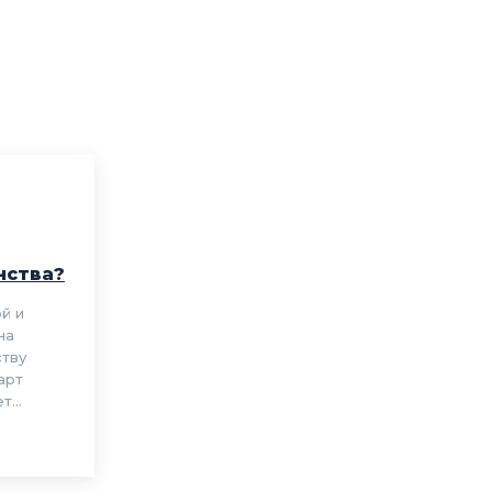
нства?
й и
на
ству
арт
...