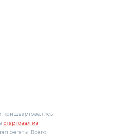
е пришвартовались
ов
стартовал из
тап регаты. Всего