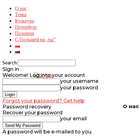
О нас
Темы
Культура
Петербург
Полония
С Польшей на „ты”
Search
Sign in
Welcome! Log into your account
your username
your password
Forgot your password? Get help
О нас
Password recovery
Recover your password
your email
A password will be e-mailed to you.