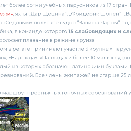
ет более сотни учебных парусников из 17 стран
дежи»
, яхты „Дар Щецина”, „Фридерик Шопен”, „В
за «Седовым» польское судно “Завиша Чарны” п
бика, в команде которого
15 слабовидящих и сл
одолжает плавание в режиме круиза.
м в регате принимают участие 5 крупных парусн
», «Надежда», «Паллада» и более 10 малых судов 
аждый из которых обозначен латинскими буквами
оревнований. Все члены экипажей не старше 25 л
в маршрут престижных гоночных соревнований уж