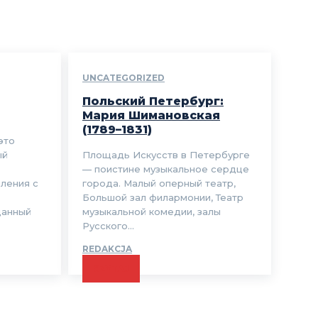
UNCATEGORIZED
Польский Петербург:
Мария Шимановская
(1789–1831)
это
ый
Площадь Искусств в Петербурге
— поистине музыкальное сердце
мления с
города. Малый оперный театр,
Большой зал филармонии, Театр
данный
музыкальной комедии, залы
Русского...
REDAKCJA
CZYTAJ