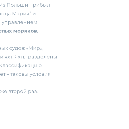
. Из Польши прибыл
анда Мария” и
од управлением
епых моряков
,
ых судов: «Мир»,
и яхт. Яхты разделены
. Классификацию
ет – таковы условия
е второй раз.