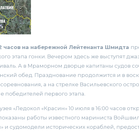
 12 часов на набережной Лейтенанта Шмидта
пр
ого этапа гонки. Вечером здесь же выступят дж
иваль. А в Мраморном дворце капитаны судов со
ский обед. Празднование продолжится и в воск
соревнования, а на стрелке Васильевского остро
е победителей первого этапа.
зея «Ледокол «Красин» 10 июля в 16:00 часов отк
т показаны работы известного мариниста Войшви
» и судомодели исторических кораблей, предо