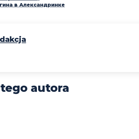
гина в Александринке
dakcja
 tego autora