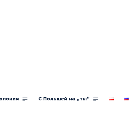
олония
С Польшей на „ты”