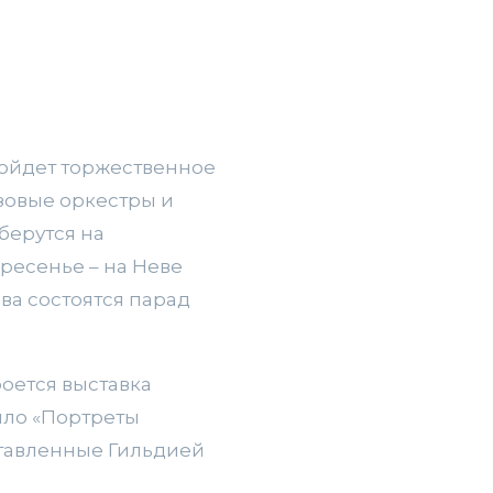
ойдет торжественное
азовые оркестры и
берутся на
ресенье – на Неве
ва состоятся парад
роется выставка
лло «Портреты
ставленные Гильдией