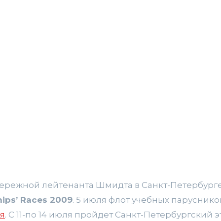
бережной лейтенанта Шмидта в Санкт-Петербург
hips’ Races 2009
. 5 июля флот учебных парусник
я
. С 11-по 14 июля пройдет Санкт-Петербургский э