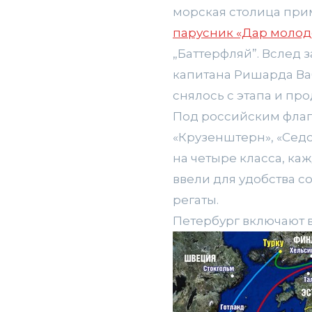
морская столица прим
парусник «Дар моло
„Баттерфляй”. Вслед 
капитана Ришарда Ва
снялось с этапа и пр
Под российским флаго
«Крузенштерн», «Седов
на четыре класса, к
ввели для удобства с
регаты.
Петербург включают 