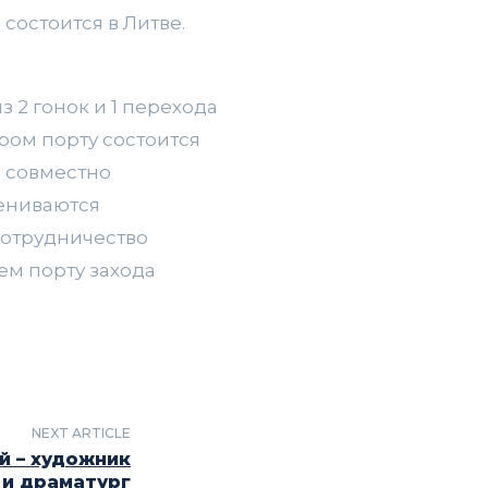
состоится в Литве.
 2 гонок и 1 перехода
тором порту состоится
а совместно
мениваются
сотрудничество
ем порту захода
NEXT ARTICLE
й – художник
и драматург