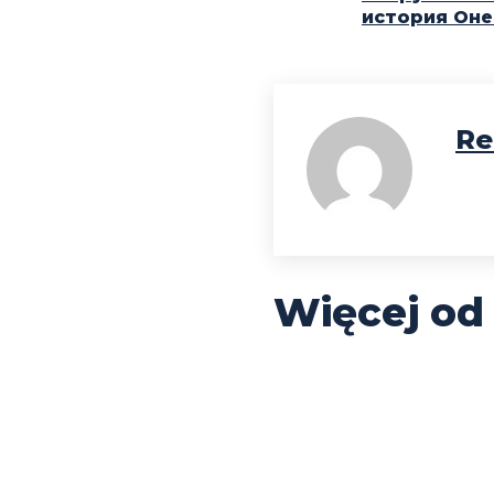
история Оне
Re
Więcej od