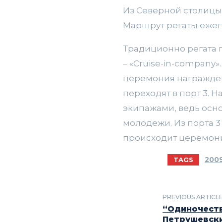
Из Северной столицы 
Маршрут регаты ежег
Традиционно регата п
– «Сruise-in-company»
церемония награждени
переходят в порт 3. 
экипажами, ведь осн
молодежи. Из порта 3
происходит церемония
200
TAGS
PREVIOUS ARTICL
“Одиночеств
Петрушевски