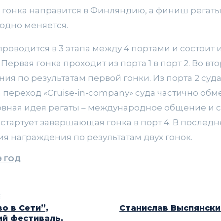
гонка направится в Финляндию, а финиш регаты 
одно меняется.
роводится в 3 этапа между 4 портами и состоит из
. Первая гонка проходит из порта 1 в порт 2. Во в
я по результатам первой гонки. Из порта 2 суд
На переход «Сruise-in-company» суда частично об
овная идея регаты – международное общение и 
 стартует завершающая гонка в порт 4. В последн
 награждения по результатам двух гонок.
9 ГОД
E
о в Сети”,
Станислав Выспянски
й фестиваль,