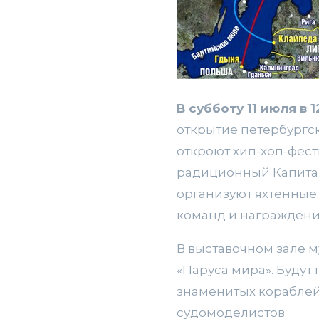
В субботу 11 июля в
открытие петербургск
откроют хип-хоп-фест
радиционный Капитан
организуют яхтенные 
команд и награждени
В выставочном зале му
«Паруса мира». Буду
знаменитых кораблей
судомоделистов.