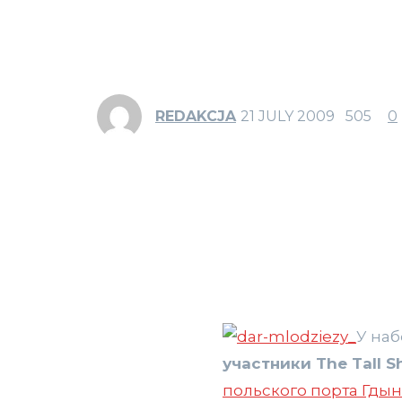
REDAKCJA
21 JULY 2009
505
0
У на
участники The Tall S
польского порта Гдын