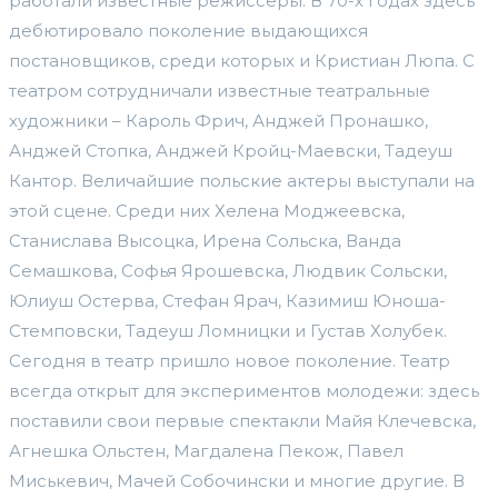
работали известные режиссеры. В 70-х годах здесь
дебютировало поколение выдающихся
постановщиков, среди которых и Кристиан Люпа. С
театром сотрудничали известные театральные
художники – Кароль Фрич, Анджей Пронашко,
Анджей Стопка, Анджей Кройц-Маевски, Тадеуш
Кантор. Величайшие польские актеры выступали на
этой сцене. Среди них Хелена Моджеевска,
Станислава Высоцка, Ирена Сольска, Ванда
Семашкова, Софья Ярошевска, Людвик Сольски,
Юлиуш Остерва, Стефан Ярач, Казимиш Юноша-
Стемповски, Тадеуш Ломницки и Густав Холубек.
Сегодня в театр пришло новое поколение. Театр
всегда открыт для экспериментов молодежи: здесь
поставили свои первые спектакли Майя Клечевска,
Агнешка Ольстен, Магдалена Пекож, Павел
Миськевич, Мачей Собочински и многие другие. В