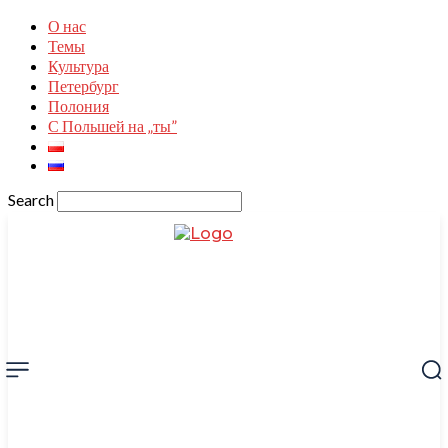
О нас
Темы
Культура
Петербург
Полония
С Польшей на „ты”
Search