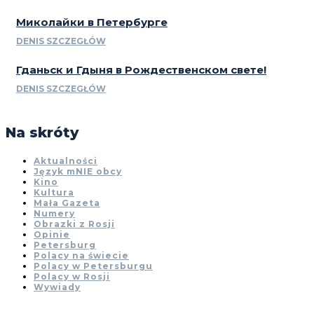
Миколайки в Петербурге
DENIS SZCZEGŁÓW
Гданьск и Гдыня в Рождественском свете!
DENIS SZCZEGŁÓW
Na skróty
Aktualności
Język mNIE obcy
Kino
Kultura
Mała Gazeta
Numery
Obrazki z Rosji
Opinie
Petersburg
Polacy na świecie
Polacy w Petersburgu
Polacy w Rosji
Wywiady