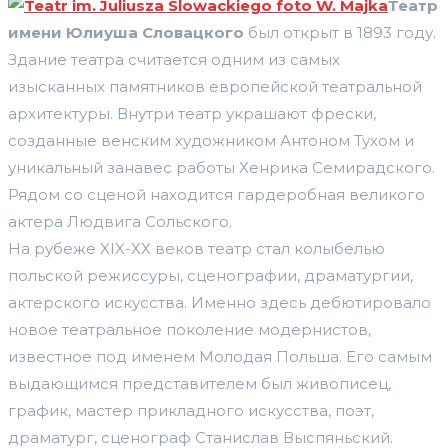
Театр
имени Юлиуша Словацкого
был открыт в 1893 году.
Здание театра считается одним из самых
изысканных памятников европейской театральной
архитектуры. Внутри театр украшают фрески,
созданные венским художником Антоном Тухом и
уникальный занавес работы Хенрика Семирадского.
Рядом со сценой находится гардеробная великого
актера Людвига Сольского.
На рубеже XIX-ХХ веков театр стал колыбелью
польской режиссуры, сценографии, драматургии,
актерского искусства. Именно здесь дебютировало
новое театральное поколение модернистов,
известное под именем Молодая Польша. Его самым
выдающимся представителем был живописец,
график, мастер прикладного искусства, поэт,
драматург, сценограф Станислав Выспяньский.