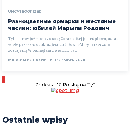
UNCATEGORIZED
Разноцветные ярмарки и жестяные
часики: юбилей Марыли Родович
Tyle spraw już mam za sobąCoraz bliżej jesień płowaJuż tak
wiele przeszło obokJuż jest co żałowaćMałym rzeczom
zostajemyW pamiętaniu wierni…За...
МАКСИМ ВОЛЬХИН
-
8 DECEMBER 2020
Podcast "Z Polską na Ty"
Ostatnie wpisy