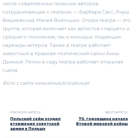
числе современных польских авторов,
сотрудничающих с театром, — Барбара Сасс, Януш
Вишневский, Мачей Войтышко. Опора театра — это
труппа, которая включает как артистов старшего и
среднего поколения, так и молодых, подающих
надежды актеров. Также в театре работает
известный в Кракове поэтический салон Анны
Дымной. Летом в саду театра работает открытая
сцена.
Фото с сайта www.slowacki.krakow.pl
PREVIOUS ARTICLE
NEXT ARTICLE
Польский сейм осудил
70. годовщина начала
вторжение советской
Второй мировой войны
армии в Польшу