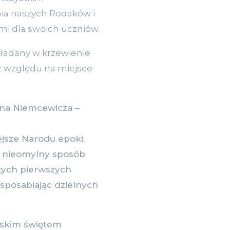
nia naszych Rodaków i
ami dla swoich uczniów.
ładany w krzewienie
ez względu na miejsce
yna Niemcewicza –
ejsze Narodu epoki,
to nieomylny sposób
 tych pierwszych
usposabiając dzielnych
lskim świętem