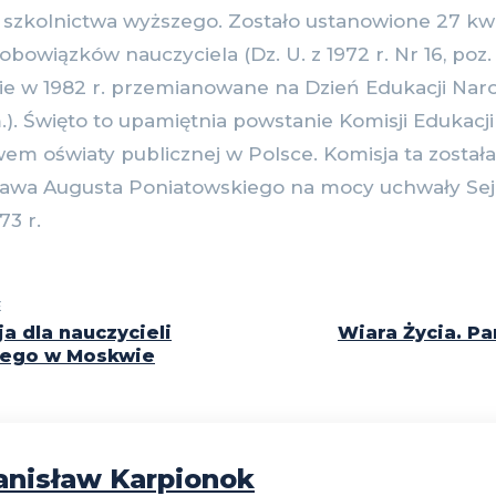
szkolnictwa wyższego. Zostało ustanowione 27 kwi
obowiązków nauczyciela (Dz. U. z 1972 r. Nr 16, poz
ie w 1982 r. przemianowane na Dzień Edukacji Narod
m.). Święto to upamiętnia powstanie Komisji Edukacj
m oświaty publicznej w Polsce. Komisja ta została
isława Augusta Poniatowskiego na mocy uchwały S
73 r.
E
a dla nauczycieli
Wiara Życia. P
iego w Moskwie
anisław Karpionok