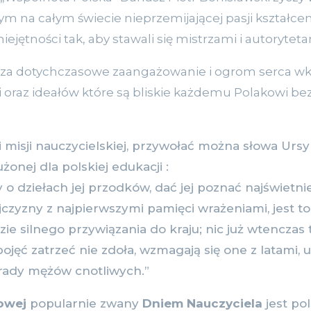
m na całym świecie nieprzemijającej pasji kształce
ejętności tak, aby stawali się mistrzami i autorytet
 za dotychczasowe zaangażowanie i ogrom serca wk
orii oraz ideałów które są bliskie każdemu Polakowi b
 misji nauczycielskiej, przywołać można słowa Urs
żonej dla polskiej edukacji :
 dziełach jej przodków, dać jej poznać najświetni
jczyzny z najpierwszymi pamięci wrażeniami, jest 
ie silnego przywiązania do kraju; nic już wtenczas
ojęć zatrzeć nie zdoła, wzmagają się one z latami, 
rady mężów cnotliwych.”
owej
popularnie zwany
Dniem Nauczyciela
jest po