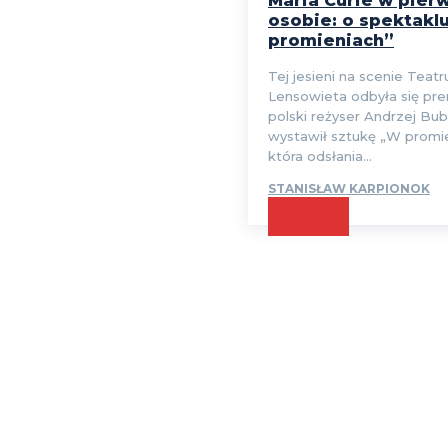
Maria Curie w pier
osobie: o spektakl
promieniach”
Tej jesieni na scenie Teatr
Lensowieta odbyła się pre
polski reżyser Andrzej Bu
wystawił sztukę „W promie
która odsłania...
STANISŁAW KARPIONOK
CZYTAJ