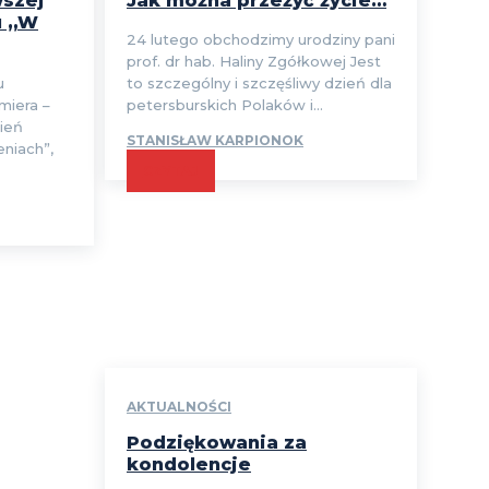
wszej
Jak można przeżyć życie…
u „W
24 lutego obchodzimy urodziny pani
prof. dr hab. Haliny Zgółkowej Jest
u
to szczególny i szczęśliwy dzień dla
miera –
petersburskich Polaków i...
bień
STANISŁAW KARPIONOK
niach”,
CZYTAJ
AKTUALNOŚCI
Podziękowania za
kondolencje