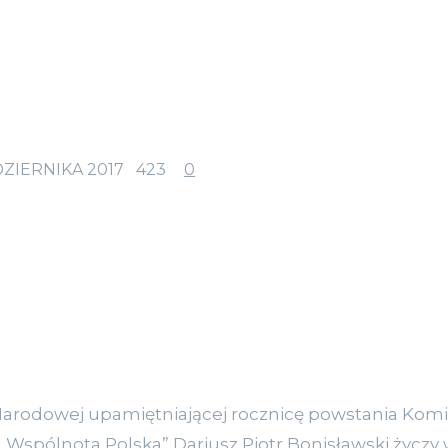
DZIERNIKA 2017
423
0
 Narodowej upamiętniającej rocznicę powstania Komi
„Wspólnota Polska” Dariusz Piotr Bonisławski życzy