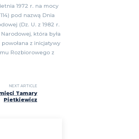
etnia 1972 r. na mocy
. 114) pod nazwą Dnia
owej (Dz. U. z 1982 r.
i Narodowej, która była
 powołana z inicjatywy
ejmu Rozbiorowego z
NEXT ARTICLE
amięci Tamary
Pietkiewicz