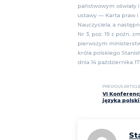
państwowym oświaty i 
ustawy — Karta praw i 
Nauczyciela, a następn
Nr 3, poz. 19 z poźn. z
pierwszym ministerstwe
króla polskiego Stan
dnia 14 października 17
PREVIOUS ARTICL
VI Konferencj
języka polsk
St