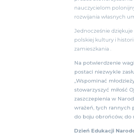
nauczycielom polonijny
rozwijania własnych umi
Jednocześnie dziękuje
polskiej kultur
y i hist
zamieszkania .
Na potwierdzenie wagi
postaci niezwykle zasłu
„Wspominać młodzieży o
stowarzyszyć miłość O
zaszczepienia w Narodz
wrażeń, tych rannych p
do boju obrońców, do 
Dzień Edukacji Narod