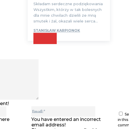
Składam serdeczne podziękowania
Wszystkim, którzy w tak bolesnych
dla mnie chwilach dzielili ze mną
smutek i żal, okazali wiele serca...
STANISŁAW KARPIONOK
CZYTAJ
Comment:
ent!
Name:*
Email:*
Sa
here
You have entered an incorrect
in thi
email address!
comm