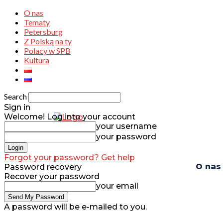
O nas
Tematy
Petersburg
Z Polską na ty
Polacy w SPB
Kultura
Search
Sign in
Welcome! Log into your account
your username
your password
Forgot your password? Get help
O nas
Password recovery
Recover your password
your email
A password will be e-mailed to you.