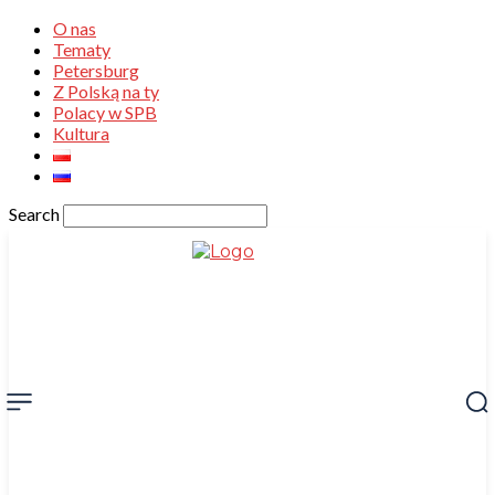
O nas
Tematy
Petersburg
Z Polską na ty
Polacy w SPB
Kultura
Search