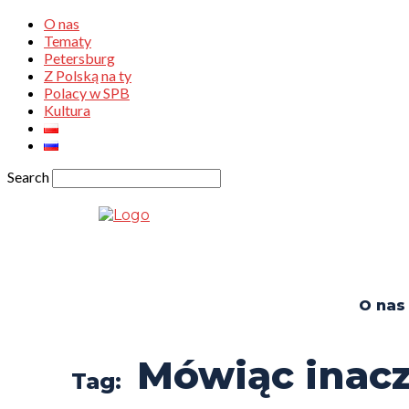
O nas
Tematy
Petersburg
Z Polską na ty
Polacy w SPB
Kultura
Search
O nas
Mówiąc inacz
Tag: