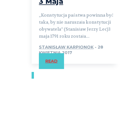
3 Maja
„Konstytucja państwa powinna być
taka, by nie naruszała konstytucji
obywatela” (Stanisław Jerzy Lec)3
maja 1791 roku została...
STANISŁAW KARPIONOK
-
28
KWIETNIA 2017
READ