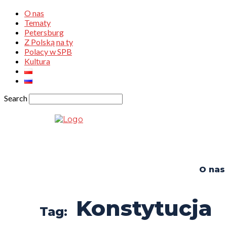
O nas
Tematy
Petersburg
Z Polską na ty
Polacy w SPB
Kultura
Search
O nas
Konstytucja
Tag: