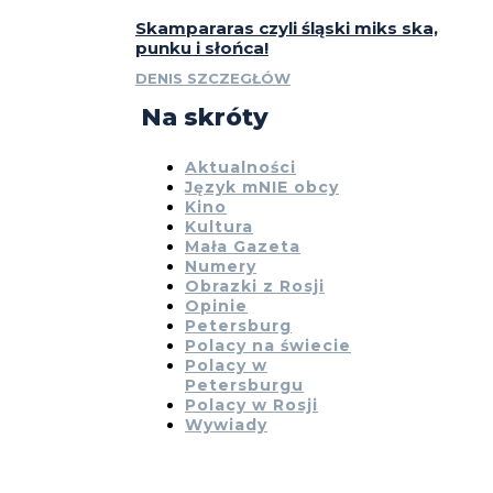
Skampararas czyli śląski miks ska,
punku i słońca!
DENIS SZCZEGŁÓW
Na skróty
Aktualności
Język mNIE obcy
Kino
Kultura
Mała Gazeta
Numery
Obrazki z Rosji
Opinie
Petersburg
Polacy na świecie
Polacy w
Petersburgu
Polacy w Rosji
Wywiady