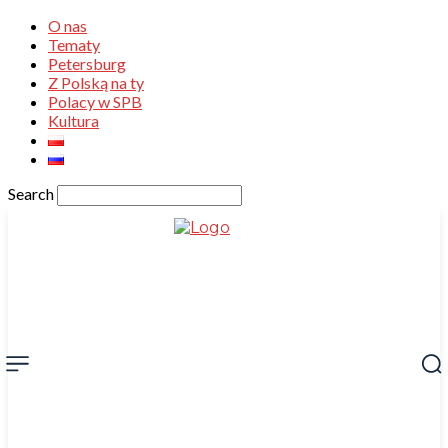
O nas
Tematy
Petersburg
Z Polską na ty
Polacy w SPB
Kultura
Search