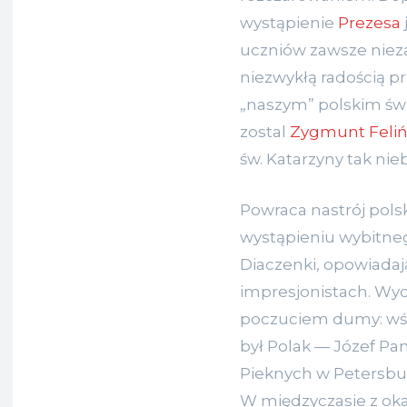
wystąpienie
Prezesa
uczniów zawsze niez
niezwykłą radością p
„naszym” polskim św
zostal
Zygmunt Feliń
św. Katarzyny tak ni
Powraca nastrój polsk
wystąpieniu wybitneg
Diaczenki, opowiadaj
impresjonistach. Wy
poczuciem dumy: wś
był Polak — Józef Pa
Pieknych w Petersbu
W międzyczasie z oka