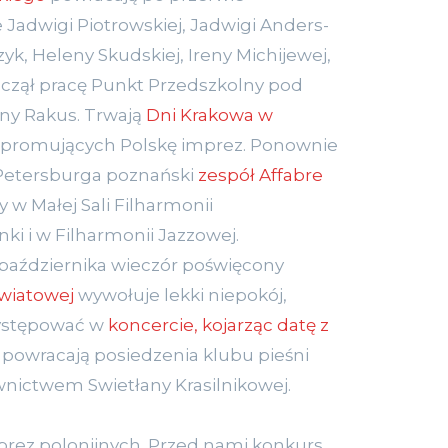
 Jadwigi Piotrowskiej, Jadwigi Anders-
yk, Heleny Skudskiej, Ireny Michijewej,
czął pracę Punkt Przedszkolny pod
ny Rakus. Trwają
Dni Krakowa w
promujących Polskę imprez. Ponownie
 Petersburga poznański
zespół Affabre
y w Małej Sali Filharmonii
nki i w Filharmonii Jazzowej.
października wieczór poświęcony
światowej
wywołuje lekki niepokój,
występować w
koncercie, kojarząc datę z
a powracają posiedzenia klubu pieśni
wnictwem Swietłany Krasilnikowej.
mprez polonijnych. Przed nami konkurs