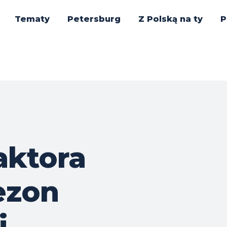
Tematy
Petersburg
Z Polską na ty
P
aktora
ezon
i