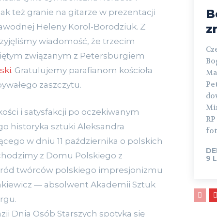
B
jak też granie na gitarze w prezentacji
awodnej Heleny Korol-Borodziuk. Z
z
rzyjęliśmy wiadomość, że trzecim
Cz
iętym związanym z Petersburgiem
Bo
ski
. Gratulujemy parafianom kościoła
Ma
Pe
ebywałego zaszczytu.
dow
Mi
ości i satysfakcji po oczekiwanym
RP
o historyka sztuki Aleksandra
fot
ącego w dniu 11 października o polskich
DE
chodzimy z Domu Polskiego z
9 
ród twórców polskiego impresjonizmu
nkiewicz — absolwent Akademii Sztuk
rgu.
zji Dnia Osób Starszych spotyka się