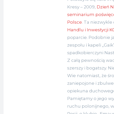
Kresy – 2009,
Dzień N
seminarium poświęco
Polsce
. Ta niezwykle
Handlu i Inwestycji K
poparcie. Podobnie j
zespołu i kapeli „Gaik
spadkobierczyni Nast
Z całą pewnością wac
szerszy i bogatszy. N
Wie natomiast, że śr
zaniepojone i zbulw
opiekuna duchowego
Pamiętamy o jego wyt
ruchu polonijnego, w
Rosji, o klubie „Emaus