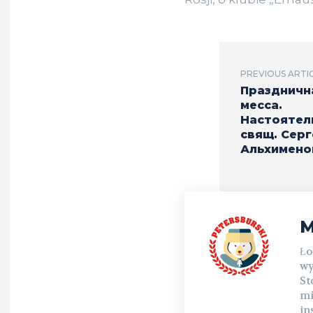
PREVIOUS ARTI
Праздничн
месса.
Настоятел
свящ. Серг
Альхимено
M
Ło
wy
St
mi
in