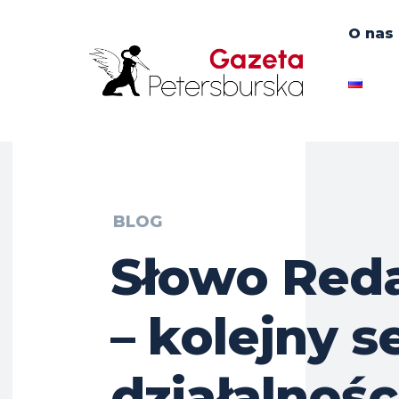
O nas
BLOG
Słowo Red
– kolejny s
działalnośc