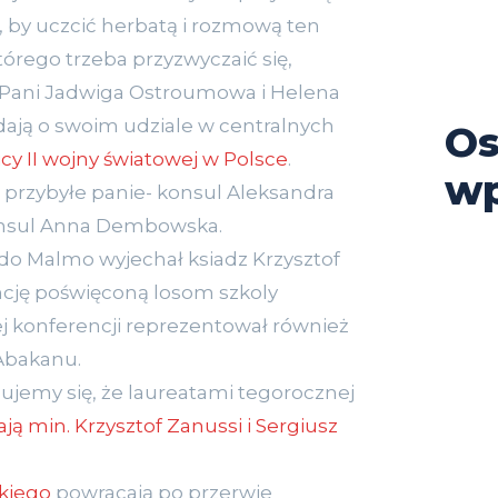
 by uczcić herbatą i rozmową ten
tórego trzeba przyzwyczaić się,
 Pani Jadwiga Ostroumowa i Helena
ają o swoim udziale w centralnych
Os
cy II wojny światowej w Polsce
.
wp
ń przybyłe panie- konsul Aleksandra
onsul Anna Dembowska.
do Malmo wyjechał ksiadz Krzysztof
ncję poświęconą losom szkoly
tej konferencji reprezentował również
Abakanu.
dujemy się, że laureatami tegorocznej
ją min. Krzysztof Zanussi i Sergiusz
skiego
powracają po przerwie