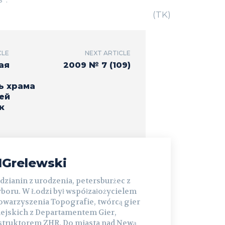
(TK)
CLE
NEXT ARTICLE
ая
2009 № 7 (109)
ь храма
ей
к
Grelewski
dzianin z urodzenia, petersburżec z
boru. W Łodzi był współzałożycielem
owarzyszenia Topografie, twórcą gier
ejskich z Departamentem Gier,
struktorem ZHR. Do miasta nad Newą