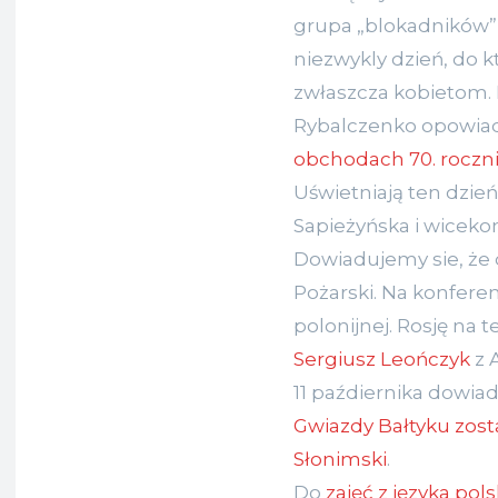
grupa „blokadników”,
niezwykly dzień, do k
zwłaszcza kobietom.
Rybalczenko opowiad
obchodach 70. roczni
Uświetniają ten dzie
Sapieżyńska i wicek
Dowiadujemy sie, że 
Pożarski. Na konfere
polonijnej. Rosję na 
Sergiusz Leończyk
z 
11 paźdiernika dowia
Gwiazdy Bałtyku zosta
Słonimski
.
Do
zajęć z języka pol