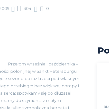
2009
304
0
Po
Przełom września i października –
ności polonijnej w Sankt Petersburgu.
cie sezonu po raz trzeci pod własnym
go przebiegło bez większej pompy i
a serca: spotykamy się po dłuższej
 mamy do czynienia z małym
BL
sała tylko symboliczna herbata i