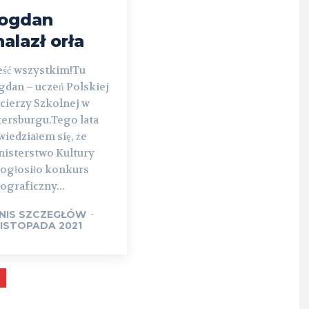
ogdan
nalazł orła
eść wszystkim!Tu
gdan – uczeń Polskiej
cierzy Szkolnej w
tersburgu.Tego lata
iedziałem się, że
nisterstwo Kultury
 ogłosiło konkurs
ograficzny...
NIS SZCZEGŁÓW
-
LISTOPADA 2021