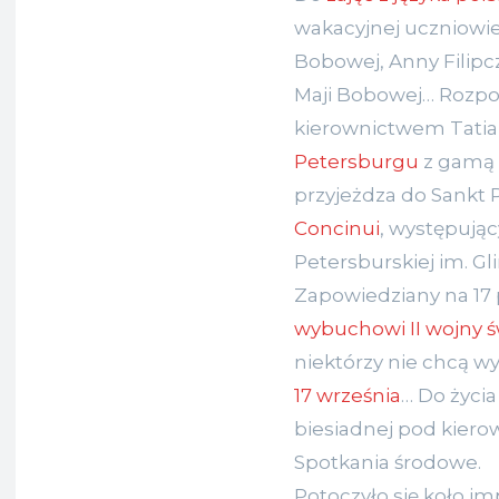
wakacyjnej uczniowie
Bobowej, Anny Filipcz
Maji Bobowej… Rozpo
kierownictwem Tatia
Petersburgu
z gamą 
przyjeżdza do Sankt
Concinui
, występując
Petersburskiej im. Gli
Zapowiedziany na 17 
wybuchowi II wojny 
niektórzy nie chcą 
17 września
… Do życi
biesiadnej pod kiero
Spotkania środowe.
Potoczyło się koło i