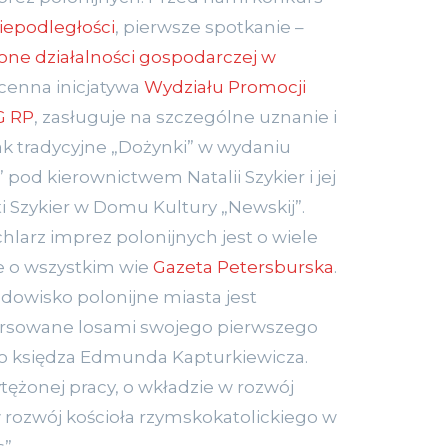
iepodległości
, pierwsze spotkanie –
ne działalności gospodarczej w
 cenna inicjatywa
Wydziału Promocji
G RP
, zasługuje na szczególne uznanie i
ak tradycyjne „Dożynki” w wydaniu
” pod kierownictwem Natalii Szykier i jej
i Szykier w Domu Kultury „Newskij”.
hlarz imprez polonijnych jest o wiele
ie o wszystkim wie
Gazeta Petersburska
.
odowisko polonijne miasta jest
ersowane losami swojego pierwszego
 księdza Edmunda Kapturkiewicza.
ężonej pracy, o wkładzie w rozwój
 rozwój kościoła rzymskokatolickiego w
”.