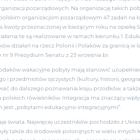
organizacji pozarządowych. Na organizację takich p
4 polskim organizacjom pozarządowym 47 zadań na ł
0% kwoty przeznaczonej w bieżącym roku na opiekę S
iałania te są realizowane w ramach kierunku 1. Eduka
ów działań na rzecz Polonii i Polaków za granicą w l
nr 9 Prezydium Senatu z 23 września br.
odaków wakacyjne pobyty mają stanowić uzupełnieni
o i przedmiotów ojczystych (kultury, historii, geogra
wać do dalszego poznawania kraju przodków, a takż
ia polskich rówieśników. Integracja ma znaczący wpł
h jest „pobytami edukacyjno-integracyjnymi”.
je świata. Najwięcej uczestników pochodziło z Ukrainy,
yły także do środowisk polonijnych w wielu innych kr