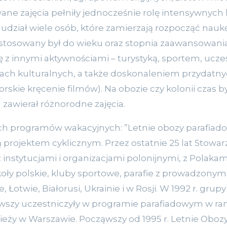
ane zajęcia pełniły jednocześnie rolę intensywnych
 udział wiele osób, które zamierzają rozpocząć nauk
tosowany był do wieku oraz stopnia zaawansowania
ę z innymi aktywnościami – turystyką, sportem, uc
iach kulturalnych, a także doskonaleniem przydatny
skie kręcenie filmów). Na obozie czy kolonii czas b
 zawierał różnorodne zajęcia.
ch programów wakacyjnych: ”Letnie obozy parafiadow
ą projektem cyklicznym. Przez ostatnie 25 lat Stowar
 instytucjami i organizacjami polonijnymi, z Polaka
zkoły polskie, kluby sportowe, parafie z prowadzo
, Łotwie, Białorusi, Ukrainie i w Rosji. W 1992 r. grup
erwszy uczestniczyły w programie parafiadowym w 
dzieży w Warszawie. Począwszy od 1995 r. Letnie Oboz