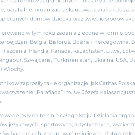
nych partnerów zagranicznych – organizacje polonijn
e, parafialne, organizacje skautowe, parafie i duszpa
piecznych domów dziecka oraz świetlic środowisk
skierowano w tym roku zadania zlecone w formie po
erbejdżan, Belgia, Białoruś, Bośnia i Hercegowina, Bra
, Hiszpania, Irlandia, Kanada, Kazachstan, Litwa, Łot
Singapur, Szwajcaria, Turkmenistan, Ukraina, USA, 
 i Włochy.
tników zaprosiły takie organizacje, jak Caritas Polsk
owarzyszenie „Parafiada” im. św. Józefa Kalasancjus
.
zowane były na terenie całego kraju. Działania orga
ów językowych, sportowych, artystycznych, wyciecz
ozów harcerskich, zgrupowań religijnych, zlotów mło