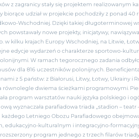
aków z zagranicy stały się projektem realizowanym ka
y biorące udział w projekcie pochodziły z ponad 40 
dkowo-Wschodniej. Dzięki takiej długoterminowej w
h powstawały nowe projekty, inicjatywy, nawiązywały
. w kilku krajach Europy Wschodniej, na Litwie, Łotwie
ejne edycje wydarzeń o charakterze sportowo-kultu
olonijnymi. W ramach tegorocznego zadania odbyło 
ów dla 816 uczestników polonijnych. Beneficjentam
ami z 5 państw: z Białorusi, Litwy, Łotwy, Ukrainy i R
a równolegle dwiema ścieżkami programowymi. Pie
 program warsztatów nauki języka polskiego i ogól
wą wyznaczała parafiadowa triada „stadion – teatr –
 każdego Letniego Obozu Parafiadowego obejmował 
, edukacyjno-kulturalnym i integracyjno-formacy
 rozszerzony program jednego z trzech filarów triad