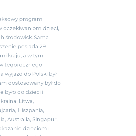
leksowy program
w oczekiwaniom dzieci,
ych środowisk. Sama
yszenie posiada 29-
mi kraju, a w tym
tów tegorocznego
a wyjazd do Polski był
ram dostosowany był do
 było do dzieci i
kraina, Litwa,
jcaria, Hiszpania,
, Australia, Singapur,
kazanie dzieciom i