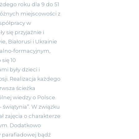
żdego roku dla 9 do 51
różnych miejscowości z
spółpracy w
 się przyjaźnie i
, Białorusi i Ukrainie
ralno-formacyjnym,
się 10
i były dzieci i
osji. Realizacja każdego
rwsza ścieżka
nej wiedzy o Polsce.
 świątynia”. W związku
zajęcia o charakterze
jnym. Dodatkowo
y parafiadowej bądź