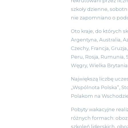
rekrutowani przez licz
szkoły dzienne, sobotni
nie zapomniano o podo
Oto kraje, do których 
Argentyna, Australia, Az
Czechy, Francja, Gruzja
Peru, Rosja, Rumunia, 
Węgry, Wielka Brytania
Największą liczbę uczes
„Wspólnota Polska”, St
Polakom na Wschodzie
Pobyty wakacyjne reali
różnych formach: oboz
szkoleń liderskich, ob