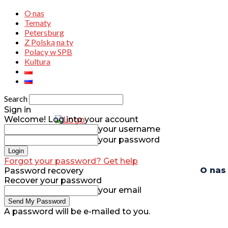
O nas
Tematy
Petersburg
Z Polską na ty
Polacy w SPB
Kultura
Search
Sign in
Welcome! Log into your account
your username
your password
Forgot your password? Get help
O nas
Password recovery
Recover your password
your email
A password will be e-mailed to you.