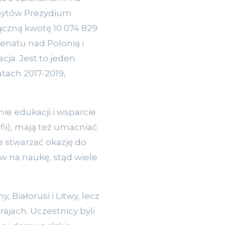
obytów Prezydium
ączną kwotę 10 074 829
enatu nad Polonią i
cja. Jest to jeden
atach 2017-2019,
e edukacji i wsparcie
fii), mają też umacniać
e stwarzać okazję do
yw na naukę, stąd wiele
 Białorusi i Litwy, lecz
ajach. Uczestnicy byli