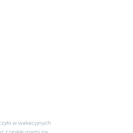
iczyło w wakacyjnych
raz z opiekunami na