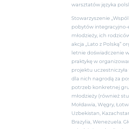
warsztatów języka pols
Stowarzyszenie „Wspó
pobytów integracyjno-
młodzieży, ich rodzicó
akcja „Lato z Polską” o
letnie doświadczenie w
praktykę w organizowa
projektu uczestniczyła
dla nich nagrodą za p
potrzeb konkretnej grup
młodzieży (również stud
Mołdawia, Węgry, Łotwa,
Uzbekistan, Kazachstan
Brazylia, Wenezuela.