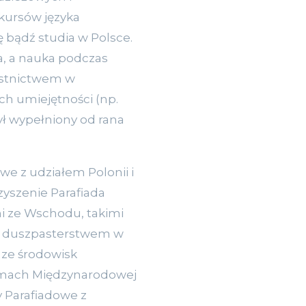
 kursów języka
ę bądź studia w Polsce.
, a nauka podczas
zestnictwem w
ch umiejętności (np.
ył wypełniony od rana
e z udziałem Polonii i
zyszenie Parafiada
mi ze Wschodu, takimi
nym duszpasterstwem w
y ze środowisk
ramach Międzynarodowej
y Parafiadowe z