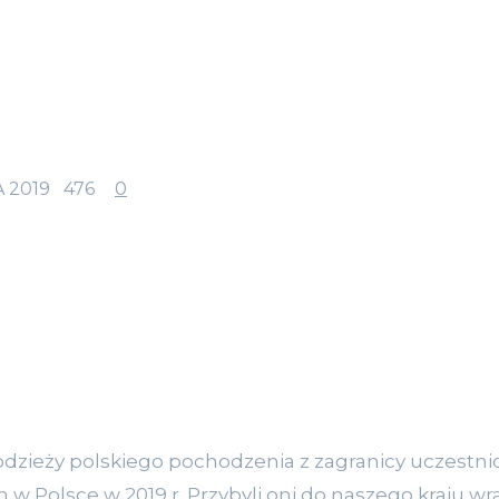
 2019
476
0
odzieży polskiego pochodzenia z zagranicy uczestn
w Polsce w 2019 r. Przybyli oni do naszego kraju w