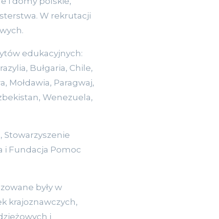
e i domy polskie,
sterstwa. W rekrutacji
owych.
bytów edukacyjnych:
zylia, Bułgaria, Chile,
wa, Mołdawia, Paragwaj,
Uzbekistan, Wenezuela,
a, Stowarzyszenie
za i Fundacja Pomoc
nizowane były w
ek krajoznawczych,
dzieżowych i