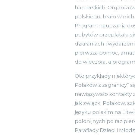
harcerskich. Organizow
polskiego, brało w nich
Program nauczania dos
pobytów przeplatała si
działaniach i wydarzen
pierwsza pomoc, amator
do wieczora, a program
Oto przykłady niektóry
Polaków z zagranicy” s
nawiązywało kontakty z
jak związki Polaków, s
języku polskim na Litwie
polonijnych po raz pi
Parafiady Dzieci i Mło