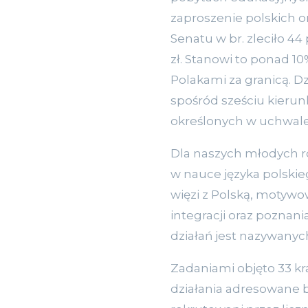
zaproszenie polskich 
Senatu w br. zleciło 4
zł. Stanowi to ponad 1
Polakami za granicą. Dz
spośród sześciu kierunk
określonych w uchwale 
Dla naszych młodych r
w nauce języka polskieg
więzi z Polską, motywo
integracji oraz poznan
działań jest nazywanyc
Zadaniami objęto 33 kra
działania adresowane b