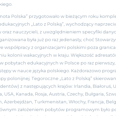
kiego.
lnota Polska” przygotowało w bieżącym roku komp
edukacyjnych „Lato z Polską”, wychodzący naprzeci
w oraz nauczycieli, z uwzględnieniem specyfiki dan
rganizowana była już po raz jedenasty, choć Stowarz
e współpracy z organizacjami polskimi poza granica
niu kolonii wakacyjnych w kraju. Większość adresa
 w pobytach edukacyjnych w Polsce po raz pierwszy, 
ostępy w nauce języka polskiego. Każdorazowo prog
y polonijnej. Tegoroczne „Lato z Polską” skierowane
entów) z następujących krajów: Irlandia, Białoruś, U
 USA, Kanada, Rosja, Austria, Czechy, Bułgaria, Szwa
, Azerbejdżan, Turkmenistan, Włochy, Francja, Belgia
 Głównym założeniem pobytów programowym było po