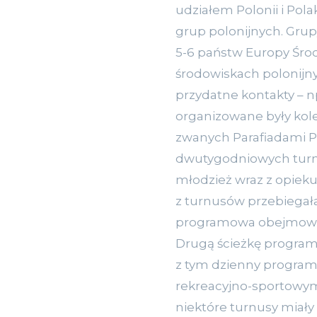
udziałem Polonii i Pol
grup polonijnych. Grup
5-6 państw Europy Śro
środowiskach polonijnyc
przydatne kontakty – np
organizowane były kol
zwanych Parafiadami P
dwutygodniowych turnus
młodzież wraz z opiekun
z turnusów przebiegał
programowa obejmowała
Drugą ścieżkę programo
z tym dzienny program
rekreacyjno-sportowym
niektóre turnusy miały