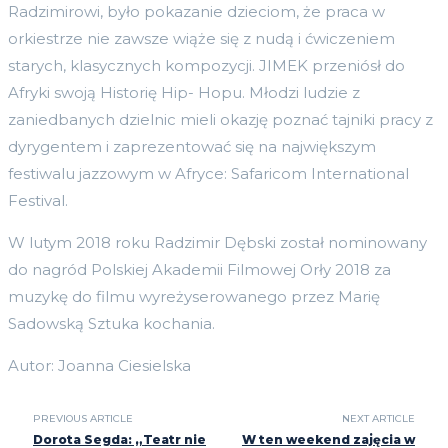
Radzimirowi, było pokazanie dzieciom, że praca w
orkiestrze nie zawsze wiąże się z nudą i ćwiczeniem
starych, klasycznych kompozycji. JIMEK przeniósł do
Afryki swoją Historię Hip- Hopu. Młodzi ludzie z
zaniedbanych dzielnic mieli okazję poznać tajniki pracy z
dyrygentem i zaprezentować się na największym
festiwalu jazzowym w Afryce: Safaricom International
Festival.
W lutym 2018 roku Radzimir Dębski został nominowany
do nagród Polskiej Akademii Filmowej Orły 2018 za
muzykę do filmu wyreżyserowanego przez Marię
Sadowską Sztuka kochania.
Autor: Joanna Ciesielska
PREVIOUS ARTICLE
NEXT ARTICLE
Dorota Segda: „Teatr nie
W ten weekend zajęcia w