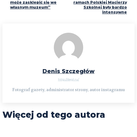
może zasklepić się we
ramach Polskiej Macierzy
własnym muzeum”
Szkolnej były bardzo
intensywne
Denis Szczegłów
http://degl.ru/
Fotograf gazety, administrator strony, autor instagramu
Więcej od tego autora