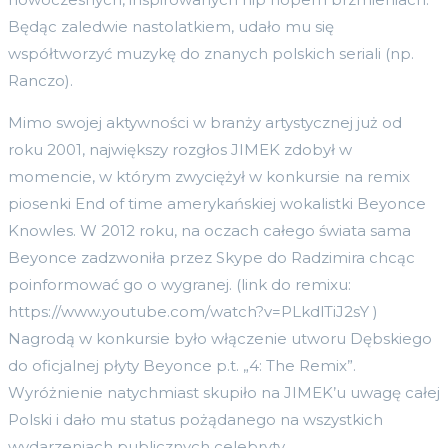
Będąc zaledwie nastolatkiem, udało mu się
współtworzyć muzykę do znanych polskich seriali (np.
Ranczo).
Mimo swojej aktywności w branży artystycznej już od
roku 2001, największy rozgłos JIMEK zdobył w
momencie, w którym zwyciężył w konkursie na remix
piosenki End of time amerykańskiej wokalistki Beyonce
Knowles. W 2012 roku, na oczach całego świata sama
Beyonce zadzwoniła przez Skype do Radzimira chcąc
poinformować go o wygranej. (link do remixu:
https://www.youtube.com/watch?v=PLkdlTiJ2sY )
Nagrodą w konkursie było włączenie utworu Dębskiego
do oficjalnej płyty Beyonce p.t. „4: The Remix”.
Wyróżnienie natychmiast skupiło na JIMEK’u uwagę całej
Polski i dało mu status pożądanego na wszystkich
wydarzeniach publicznych celebryty.