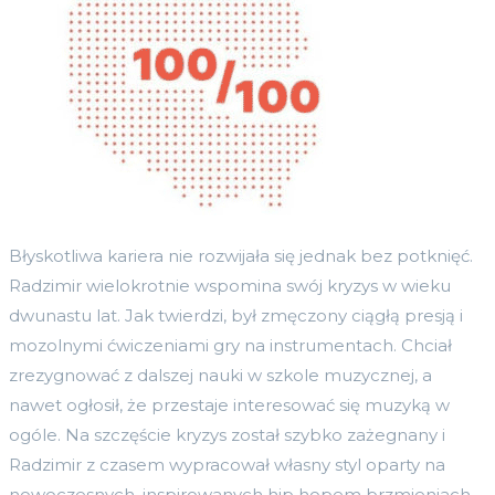
Błyskotliwa kariera nie rozwijała się jednak bez potknięć.
Radzimir wielokrotnie wspomina swój kryzys w wieku
dwunastu lat. Jak twierdzi, był zmęczony ciągłą presją i
mozolnymi ćwiczeniami gry na instrumentach. Chciał
zrezygnować z dalszej nauki w szkole muzycznej, a
nawet ogłosił, że przestaje interesować się muzyką w
ogóle. Na szczęście kryzys został szybko zażegnany i
Radzimir z czasem wypracował własny styl oparty na
nowoczesnych, inspirowanych hip hopem brzmieniach.