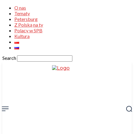
O nas
Tematy
Petersburg
Z Polską na ty
Polacy w SPB
Kultura
Search