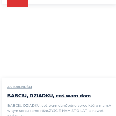
CZYTAJ
AKTUALNOŚCI
BABCIU, DZIADKU, coś wam dam
BABCIU, DZIADKU, coś wam damJedno serce które mam.A
w tym sercu same róże,ŻYJCIE NAM STO LAT, a nawet
dłużej!21 i...