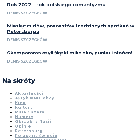
Rok 2022 – rok polskiego romantyzmu
DENIS SZCZEGŁÓW
Miesiąc cudów, prezentów i rodzinnych spotkań w
Petersburgu
DENIS SZCZEGŁÓW
Skampararas czyli śląski miks ska, punku i słońca!
DENIS SZCZEGŁÓW
Na skróty
Aktualności
Język mNIE obcy
Kino
Kultura
Mała Gazeta
Numery
Obrazki z Rosji
Opinie
Petersburg
Polacy na świecie