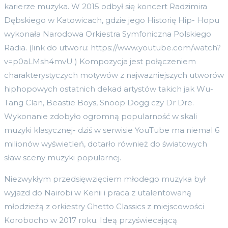
karierze muzyka. W 2015 odbył się koncert Radzimira
Dębskiego w Katowicach, gdzie jego Historię Hip- Hopu
wykonała Narodowa Orkiestra Symfoniczna Polskiego
Radia. (link do utworu: https://www.youtube.com/watch?
v=p0aLMsh4mvU ) Kompozycja jest połączeniem
charakterystyczych motywów z najwazniejszych utworów
hiphopowych ostatnich dekad artystów takich jak Wu-
Tang Clan, Beastie Boys, Snoop Dogg czy Dr Dre.
Wykonanie zdobyło ogromną popularność w skali
muzyki klasycznej- dziś w serwisie YouTube ma niemal 6
milionów wyświetleń, dotarło również do światowych
sław sceny muzyki popularnej.
Niezwykłym przedsięwzięciem młodego muzyka był
wyjazd do Nairobi w Kenii i praca z utalentowaną
młodzieżą z orkiestry Ghetto Classics z miejscowości
Korobocho w 2017 roku. Ideą przyświecającą