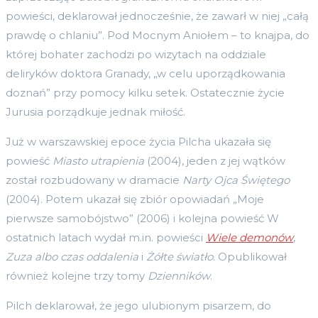
powieści, deklarował jednocześnie, że zawarł w niej „całą
prawdę o chlaniu”. Pod Mocnym Aniołem – to knajpa, do
której bohater zachodzi po wizytach na oddziale
deliryków doktora Granady, „w celu uporządkowania
doznań” przy pomocy kilku setek. Ostatecznie życie
Jurusia porządkuje jednak miłość.
Już w warszawskiej epoce życia Pilcha ukazała się
powieść
Miasto utrapienia
(2004), jeden z jej wątków
został rozbudowany w dramacie
Narty Ojca Świętego
(2004). Potem ukazał się zbiór opowiadań „Moje
pierwsze samobójstwo” (2006) i kolejna powieść W
ostatnich latach wydał m.in. powieści
Wiele demonów
,
Zuza albo czas oddalenia
i
Żółte światło
. Opublikował
również kolejne trzy tomy
Dzienników
.
Pilch deklarował, że jego ulubionym pisarzem, do