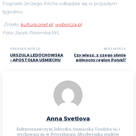
Pogrzeb Jerzego Pilcha odbędzie się w przyszłym
tygodniu.
Źródło:
kultura.onet.pl
,
wyborcza.pl
Foto: Jacek Poremba/WL
PREVIOUS ARTICLE
NEXT ARTICLE
URSZULA LEDÓCHOWSKA
Czy wiesz, z czego słynie
– APOSTOŁKA UŚMIECHU
północny region Polski?
Anna Svetlova
Kulturoznawczyni, lektorka, tłumaczka. Urodziła się i
wychowała się w Petersburgu. Absolwentka studiów