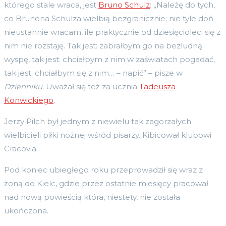
którego stale wraca, jest
Bruno Schulz
: „Należę do tych,
co Brunona Schulza wielbią bezgranicznie; nie tyle doń
nieustannie wracam, ile praktycznie od dziesięcioleci się z
nim nie rozstaję. Tak jest: zabrałbym go na bezludną
wyspę, tak jest: chciałbym z nim w zaświatach pogadać,
tak jest: chciałbym się z nim… – napić” – pisze w
Dzienniku
. Uważał się też za ucznia
Tadeusza
Konwickiego
.
Jerzy Pilch był jednym z niewielu tak zagorzałych
wielbicieli piłki nożnej wśród pisarzy. Kibicował klubowi
Cracovia.
Pod koniec ubiegłego roku przeprowadził się wraz z
żoną do Kielc, gdzie przez ostatnie miesięcy pracował
nad nową powieścią która, niestety, nie została
ukończona.