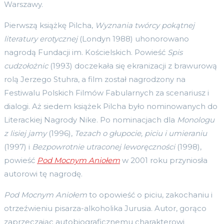
Warszawy.
Pierwszą książkę Pilcha,
Wyznania twórcy pokątnej
literatury erotycznej
(Londyn 1988) uhonorowano
nagrodą Fundacji im. Kościelskich. Powieść
Spis
cudzołożnic
(1993) doczekała się ekranizacji z brawurową
rolą Jerzego Stuhra, a film został nagrodzony na
Festiwalu Polskich Filmów Fabularnych za scenariusz i
dialogi. Aż siedem książek Pilcha było nominowanych do
Literackiej Nagrody Nike. Po nominacjach dla
Monologu
z lisiej jamy
(1996),
Tezach o głupocie, piciu i umieraniu
(1997) i
Bezpowrotnie utraconej leworęczności
(1998),
powieść
Pod Mocnym Aniołem
w 2001 roku przyniosła
autorowi tę nagrodę.
Pod Mocnym Aniołem
to opowieść o piciu, zakochaniu i
otrzeźwieniu pisarza-alkoholika Jurusia. Autor, gorąco
zaprzeczając autobiograficznemu charakterowi