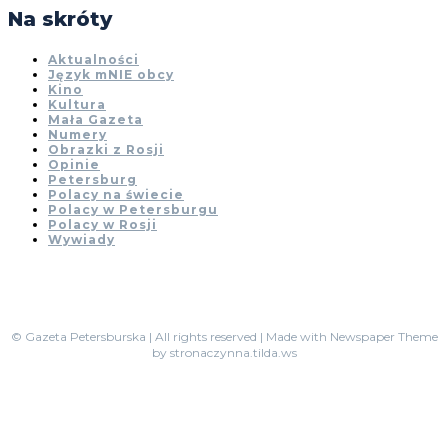
Na skróty
Aktualności
Język mNIE obcy
Kino
Kultura
Mała Gazeta
Numery
Obrazki z Rosji
Opinie
Petersburg
Polacy na świecie
Polacy w Petersburgu
Polacy w Rosji
Wywiady
© Gazeta Petersburska | All rights reserved | Made with Newspaper Theme
by stronaczynna.tilda.ws