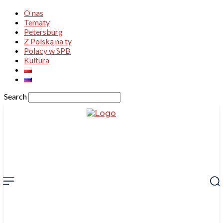
O nas
Tematy
Petersburg
Z Polską na ty
Polacy w SPB
Kultura
Search