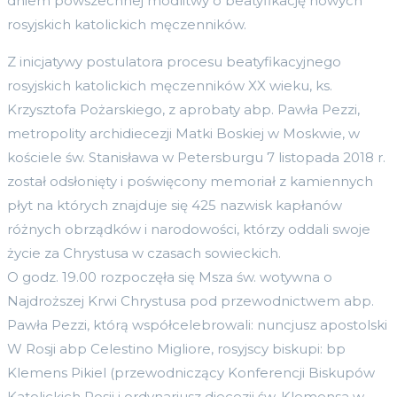
dniem powszechnej modlitwy o beatyfikację nowych
rosyjskich katolickich męczenników.
Z inicjatywy postulatora procesu beatyfikacyjnego
rosyjskich katolickich męczenników XX wieku, ks.
Krzysztofa Pożarskiego, z aprobaty abp. Pawła Pezzi,
metropolity archidiecezji Matki Boskiej w Moskwie, w
kościele św. Stanisława w Petersburgu 7 listopada 2018 r.
został odsłonięty i poświęcony memoriał z kamiennych
płyt na których znajduje się 425 nazwisk kapłanów
różnych obrządków i narodowości, którzy oddali swoje
życie za Chrystusa w czasach sowieckich.
O godz. 19.00 rozpoczęła się Msza św. wotywna o
Najdroższej Krwi Chrystusa pod przewodnictwem abp.
Pawła Pezzi, którą współcelebrowali: nuncjusz apostolski
W Rosji abp Celestino Migliore, rosyjscy biskupi: bp
Klemens Pikiel (przewodniczący Konferencji Biskupów
Katolickich Rosji i ordynariusz diecezji św. Klemensa w