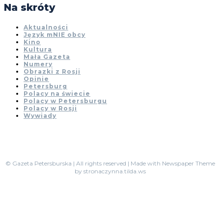
Na skróty
Aktualności
Język mNIE obcy
Kino
Kultura
Mała Gazeta
Numery
Obrazki z Rosji
Opinie
Petersburg
Polacy na świecie
Polacy w Petersburgu
Polacy w Rosji
Wywiady
© Gazeta Petersburska | All rights reserved | Made with Newspaper Theme
by stronaczynna.tilda.ws