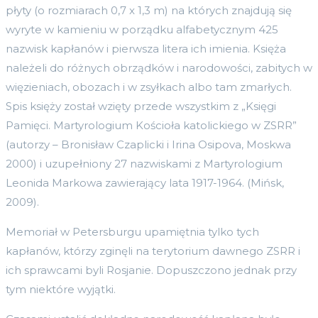
płyty (o rozmiarach 0,7 x 1,3 m) na których znajdują się
wyryte w kamieniu w porządku alfabetycznym 425
nazwisk kapłanów i pierwsza litera ich imienia. Księża
należeli do różnych obrządków i narodowości, zabitych w
więzieniach, obozach i w zsyłkach albo tam zmarłych.
Spis księży został wzięty przede wszystkim z „Księgi
Pamięci. Martyrologium Kościoła katolickiego w ZSRR”
(autorzy – Bronisław Czaplicki i Irina Osipova, Moskwa
2000) i uzupełniony 27 nazwiskami z Martyrologium
Leonida Markowa zawierający lata 1917-1964. (Mińsk,
2009).
Memoriał w Petersburgu upamiętnia tylko tych
kapłanów, którzy zginęli na terytorium dawnego ZSRR i
ich sprawcami byli Rosjanie. Dopuszczono jednak przy
tym niektóre wyjątki.