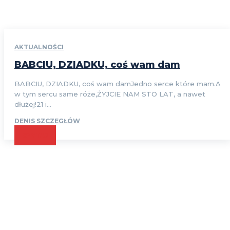
AKTUALNOŚCI
BABCIU, DZIADKU, coś wam dam
BABCIU, DZIADKU, coś wam damJedno serce które mam.A
w tym sercu same róże,ŻYJCIE NAM STO LAT, a nawet
dłużej!21 i...
DENIS SZCZEGŁÓW
CZYTAJ