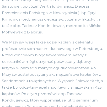
Saratowie), bp Józef Werth (ordynariusz Diecezji
Przemienienia Pańskiego w Nowosybirsku), bp Cyryl
Klimowicz (ordynariusz diecezji św. Józefa w Irkucku), a
także abp. Tadeusz Kondrusiewicz, metropolita Mińsko-
Mohylewski z Białorusi.
We Mszy św. wzięli także udział kapłani z dekanatu i
profesorowie seminarium duchownego w Petersburgu.
Przed końcowym błogosławieństwem, każdy z
uczestników mógł otrzymać poświęcony dębowy
krzyżyk w pamięć o martyrologii duchowieństwa. Po
Mszy św. został odczytany akt męczeństwa kapłanów z
Sandormochu uwięzionych na Wyspach Sołowieckich, a
także był odczytany apel modlitewny z nazwiskami 425
kapłanów. Po czym przemówił abp Tadeusz
Kondrusiewicz, który wspomniał, że jutro seminarium
duchowne w Petersburgu będzie obchodzić swój