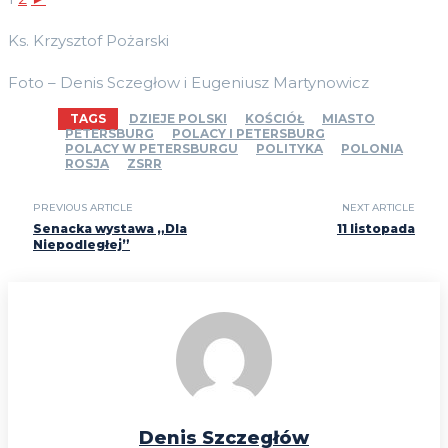
Ks. Krzysztof Pożarski
Foto – Denis Sczegłow i Eugeniusz Martynowicz
TAGS
DZIEJE POLSKI
KOŚCIÓŁ
MIASTO
PETERSBURG
POLACY I PETERSBURG
POLACY W PETERSBURGU
POLITYKA
POLONIA
ROSJA
ZSRR
PREVIOUS ARTICLE
NEXT ARTICLE
Senacka wystawa „Dla
11 listopada
Niepodległej”
Denis Szczegłów