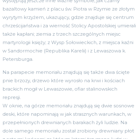
występują jeszcze inne ważne symbole, jak czarny
bazaltowy kamień z placu św. Piotra w Rzymie ze złotym
wyrytym krzyżem, ukazujący, gdzie znajduje się centrum
chrześcijaństwa i za wierność Stolicy Apostolskiej umierali
także kapłani; ziemia z trzech szczególnych miejsc
martyrologii księży; z Wysp Sołowieckich, z miejsca kaźni
w Sandormochie (Republika Karelii) i z Lewaszowa k.
Petersburga.
Na parapecie memoriału znajdują się także dwa ścięte
pnie brzozy, drzewo które wyrosło na krwi i kościach
brackich mogił w Lewaszowie, ofiar stalinowskich
represji.
W oknie, na górze memoriału znajdują się dwie sosnowe
deski, które napominają w jak strasznych warunkach, w
przepełnionych drewnianych barakach żyli ludzie. Na
dole samego memoriału został zrobiony drewniany płot