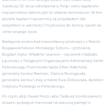
Jubileusz 25. lecia odrodzenia w Rosji i wielu kapłanów
męczenników zakończyło to właśnie seminarium. W ten
sposób kapłani męczennicy są przykładem dla
wszystkich w wierności Chrystusowi do końca, nawet za
cenę swojego życia.
Następnie przemówił prawosławny proboszcz z Nikolo-
Bogajawleńskowo Morskiego Soboru – protoierej
Bogdan Sojko; Władimir Iwanow – naczelnik Oddziału
Łączności z Religijnymi Organizacjami Administracji Sankt
Petersburga. Przemówiła także Eltier Aderhold,
generalny konsul Niemiec; Dainius Numgaudis,
generalny konsul Litwy, a także Ewa Ziółkowska, dyrektor
Instytutu Polskiego w Petersburgu.
Po czym, abp Paweł Pezzi i abp Tadeusz Kondrusiewicz
otwarli i poświęcili memoriał na wieczną pamięć o