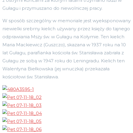
z ostrymi końcami za którym latami trzymano ludzi w
Gułagu i przymuszano do niewolniczej pracy.
W sposób szczególny w memoriale jest wyeksponowany
niewielki srebrny kielich używany przez księży do tajnego
odprawiania Mszy św. w Gułagu na Kołymie. Ten kielich
Maria Mackiewicz (Guszczo), skazana w 1937 roku na 10
lat Gułagu, parafianka kościoła św. Stanisława zabrała z
Gułagu ze sobą w 1947 roku do Leningradu. Kielich ten
Walentyna Biełkowska (jej wnuczka) przekazała
kościołowi św. Stanisława.