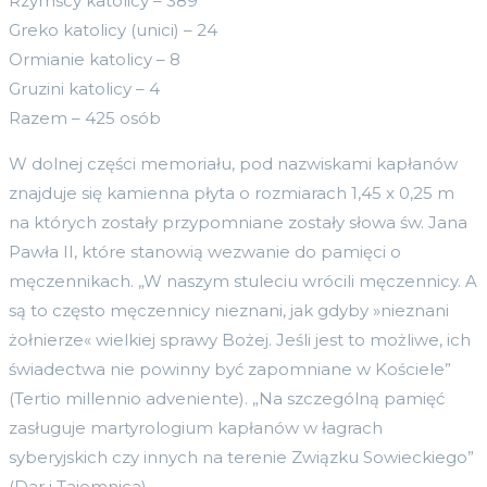
Rzymscy katolicy – 389
Greko katolicy (unici) – 24
Ormianie katolicy – 8
Gruzini katolicy – 4
Razem – 425 osób
W dolnej części memoriału, pod nazwiskami kapłanów
znajduje się kamienna płyta o rozmiarach 1,45 x 0,25 m
na których zostały przypomniane zostały słowa św. Jana
Pawła II, które stanowią wezwanie do pamięci o
męczennikach. „W naszym stuleciu wrócili męczennicy. A
są to często męczennicy nieznani, jak gdyby »nieznani
żołnierze« wielkiej sprawy Bożej. Jeśli jest to możliwe, ich
świadectwa nie powinny być zapomniane w Kościele”
(Tertio millennio adveniente). „Na szczególną pamięć
zasługuje martyrologium kapłanów w łagrach
syberyjskich czy innych na terenie Związku Sowieckiego”
(Dar i Tajemnica).