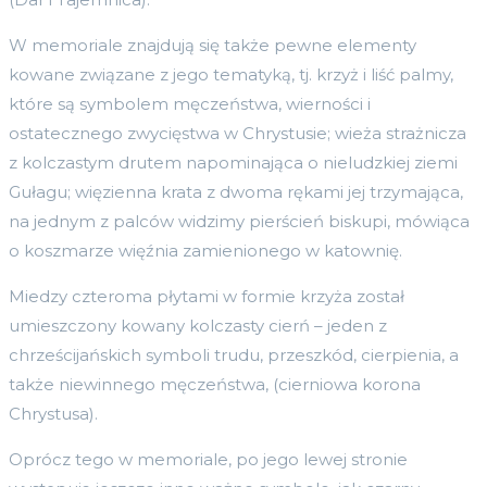
W memoriale znajdują się także pewne elementy
kowane związane z jego tematyką, tj. krzyż i liść palmy,
które są symbolem męczeństwa, wierności i
ostatecznego zwycięstwa w Chrystusie; wieża strażnicza
z kolczastym drutem napominająca o nieludzkiej ziemi
Gułagu; więzienna krata z dwoma rękami jej trzymająca,
na jednym z palców widzimy pierścień biskupi, mówiąca
o koszmarze więźnia zamienionego w katownię.
Miedzy czteroma płytami w formie krzyża został
umieszczony kowany kolczasty cierń – jeden z
chrześcijańskich symboli trudu, przeszkód, cierpienia, a
także niewinnego męczeństwa, (cierniowa korona
Chrystusa).
Oprócz tego w memoriale, po jego lewej stronie