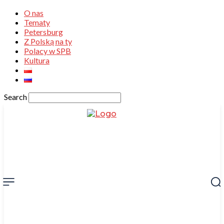
O nas
Tematy
Petersburg
Z Polską na ty
Polacy w SPB
Kultura
Search