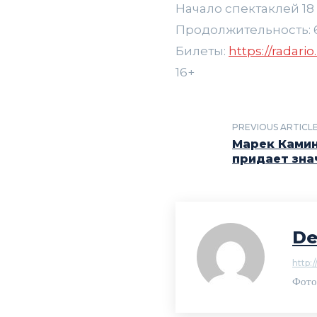
Начало спектаклей 18 ав
Продолжительность: 60
Билеты:
https://radari
16+
PREVIOUS ARTICL
Марек Камин
придает зна
De
http:/
Фото