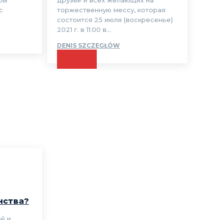
ры
друзей и всех желающих на
с
торжественную мессу, которая
состоится 25 июля (воскресенье)
2021 г. в 11:00 в...
DENIS SZCZEGŁÓW
CZYTAJ
нства?
й и