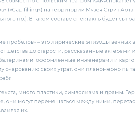
Е совместно с польским Театром KANA покажет 
» («Gap filling») на территории Музея Стрит Арт
ьного пр.). В таком составе спектакль будет сыгр
ие пробелов» – это лирические эпизоды вечных
т детства до старости, рассказанные актерами 
 балеринами, оформленные инженерами и карто
 очарованию своих утрат, они планомерно пыта
себя.
текста, много пластики, символизма и драмы. Ге
е, они могут перемещаться между ними, перетас
ваивая их.