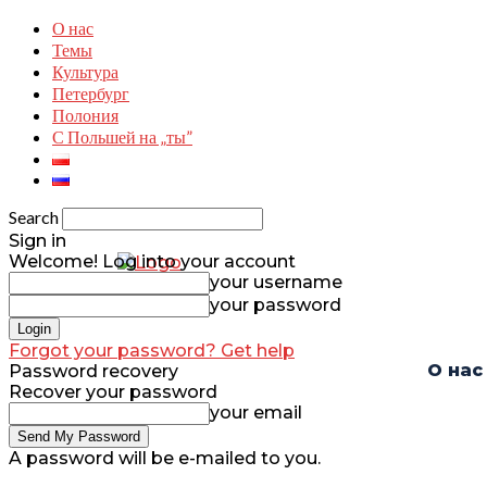
О нас
Темы
Культура
Петербург
Полония
С Польшей на „ты”
Search
Sign in
Welcome! Log into your account
your username
your password
Forgot your password? Get help
О нас
Password recovery
Recover your password
your email
A password will be e-mailed to you.