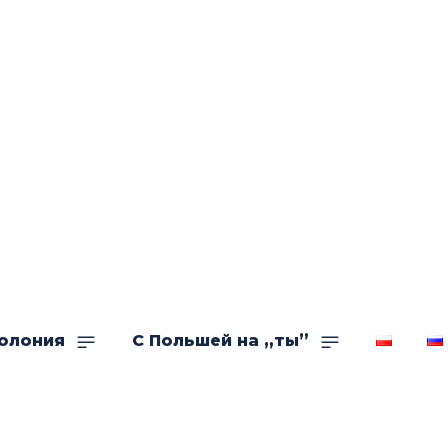
олония
С Польшей на „ты”