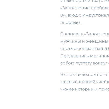
Инженерный театр АХ
«Заполнение пробелов
84, вход с Индустриал
впервые.
Спектакль «Заполнен
мужчины и женщины о
спетые боцманами и
Поддавшись мрачному
собою пустоту вокруг 
В спектакле немного 
каждый в своей ячейк
чужие истории и прис