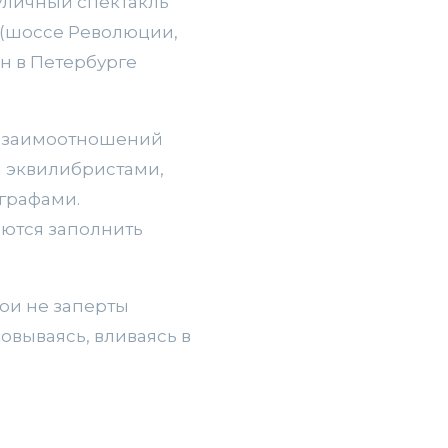
уличный спектакль
а (шоссе Революции,
ан в Петербурге
 взаимоотношений
и эквилибристами,
графами.
ются заполнить
рои не заперты
овываясь, вливаясь в