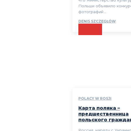
что Министерство культу
Польши объявило конкур
фотографий...
DENIS SZCZEGŁÓW
CZYTAJ
POLACY W ROSJI
Карта поляка –
предшественница
польского гражда
Россия, наряду с Украино