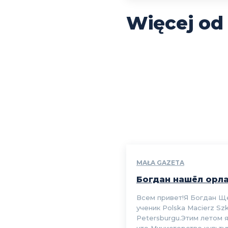
Więcej od
MAŁA GAZETA
Богдан нашёл орл
Всем привет!Я Богдан Щ
ученик Polska Macierz Sz
Petersburgu.Этим летом я