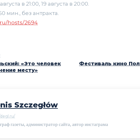
густа в 21:00, 19 августа в 20:00.
 мин., без антракта.
o.ru/hosts/2694
E
ьский: «Это человек
Фестиваль кино Пол
чение месту»
nis Szczegłów
/degl.ru/
граф газеты, администратор сайта, автор инстаграма