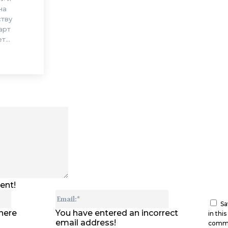
на
ству
арт
...
Comment:
ent!
Name:*
Email:*
Sa
here
You have entered an incorrect
in thi
email address!
comm