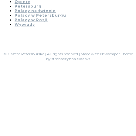
Opinie
Petersburg
Polacy na świecie
Polacy w Petersburgu
Polacy w Rosji
Wywiady
© Gazeta Petersburska | All rights reserved | Made with Newspaper Theme
by stronaczynna.tilda.ws