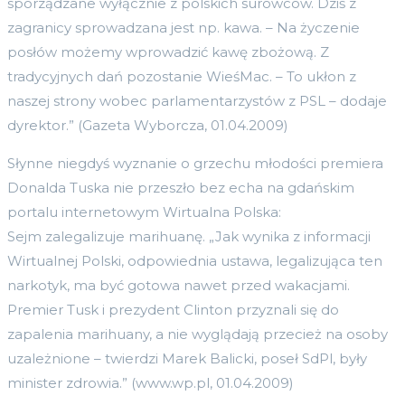
sporządzane wyłącznie z polskich surowców. Dziś z
zagranicy sprowadzana jest np. kawa. – Na życzenie
posłów możemy wprowadzić kawę zbożową. Z
tradycyjnych dań pozostanie WieśMac. – To ukłon z
naszej strony wobec parlamentarzystów z PSL – dodaje
dyrektor.” (Gazeta Wyborcza, 01.04.2009)
Słynne niegdyś wyznanie o grzechu młodości premiera
Donalda Tuska nie przeszło bez echa na gdańskim
portalu internetowym Wirtualna Polska:
Sejm zalegalizuje marihuanę. „Jak wynika z informacji
Wirtualnej Polski, odpowiednia ustawa, legalizująca ten
narkotyk, ma być gotowa nawet przed wakacjami.
Premier Tusk i prezydent Clinton przyznali się do
zapalenia marihuany, a nie wyglądają przecież na osoby
uzależnione – twierdzi Marek Balicki, poseł SdPl, były
minister zdrowia.” (www.wp.pl, 01.04.2009)