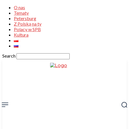
O nas
Tematy
Petersburg
Z Polską na ty
Polacy w SPB
Kultura
Search