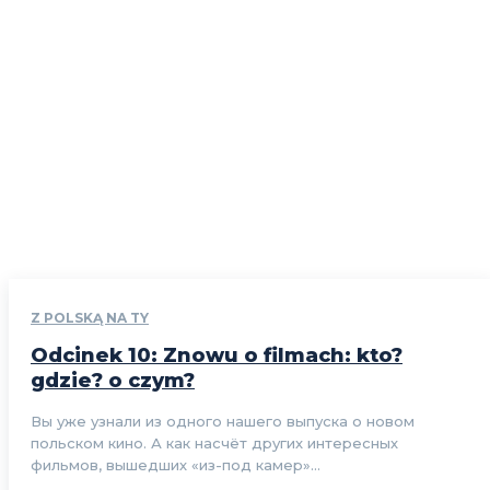
Z POLSKĄ NA TY
Odcinek 10: Znowu o filmach: kto?
gdzie? o czym?
Вы уже узнали из одного нашего выпуска о новом
польском кино. А как насчёт других интересных
фильмов, вышедших «из-под камер»...