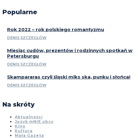
Popularne
Rok 2022 – rok polskiego romantyzmu
DENIS SZCZEGŁÓW
Miesiąc cudów, prezentów i rodzinnych spotkań w
Petersburgu
DENIS SZCZEGŁÓW
Skampararas czyli śląski miks ska, punku i słońca!
DENIS SZCZEGŁÓW
Na skróty
Aktualności
Język mNIE obcy
Kino
Kultura
Mała Gazeta