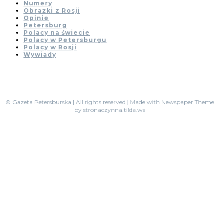
Numery
Obrazki z Rosji
Opinie
Petersburg
Polacy na świecie
Polacy w Petersburgu
Polacy w Rosji
Wywiady
© Gazeta Petersburska | All rights reserved | Made with Newspaper Theme
by stronaczynna.tilda.ws