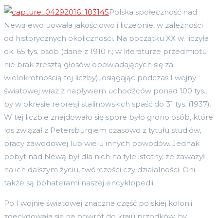
Polska społeczność nad
Newą ewoluowała jakościowo i liczebnie, w zależności
od historycznych okoliczności. Na początku XX w. liczyła
ok. 65 tys. osób (dane z 1910 r.; w literaturze przedmiotu
nie brak zresztą głosów opowiadających się za
wielokrotnością tej liczby), osiągając podczas I wojny
światowej wraz z napływem uchodźców ponad 100 tys.,
by w okresie represji stalinowskich spaść do 31 tys. (1937).
W tej liczbie znajdowało się spore było grono osób, które
los związał z Petersburgiem czasowo z tytułu studiów,
pracy zawodowej lub wielu innych powodów. Jednak
pobyt nad Newą był dla nich na tyle istotny, że zaważył
na ich dalszym życiu, twórczości czy działalności. Oni
także są bohaterami naszej encyklopedii.
Po I wojnie światowej znaczna część polskiej kolonii
zdecydowała się na powrót do kraju przodków, by