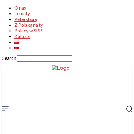
O nas
Tematy
Petersburg
Z Polską na ty
Polacy w SPB
Kultura
Search