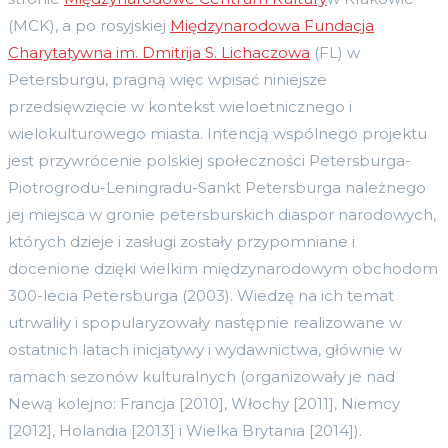
(MCK), a po rosyjskiej
Międzynarodowa Fundacja
Charytatywna im. Dmitrija S. Lichaczowa
(FL) w
Petersburgu, pragną więc wpisać niniejsze
przedsięwzięcie w kontekst wieloetnicznego i
wielokulturowego miasta. Intencją wspólnego projektu
jest przywrócenie polskiej społeczności Petersburga-
Piotrogrodu-Leningradu-Sankt Petersburga należnego
jej miejsca w gronie petersburskich diaspor narodowych,
których dzieje i zasługi zostały przypomniane i
docenione dzięki wielkim międzynarodowym obchodom
300-lecia Petersburga (2003). Wiedzę na ich temat
utrwaliły i spopularyzowały następnie realizowane w
ostatnich latach inicjatywy i wydawnictwa, głównie w
ramach sezonów kulturalnych (organizowały je nad
Newą kolejno: Francja [2010], Włochy [2011], Niemcy
[2012], Holandia [2013] i Wielka Brytania [2014]).