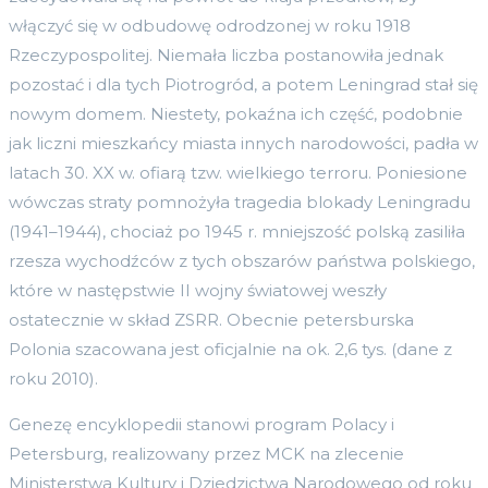
włączyć się w odbudowę odrodzonej w roku 1918
Rzeczypospolitej. Niemała liczba postanowiła jednak
pozostać i dla tych Piotrogród, a potem Leningrad stał się
nowym domem. Niestety, pokaźna ich część, podobnie
jak liczni mieszkańcy miasta innych narodowości, padła w
latach 30. XX w. ofiarą tzw. wielkiego terroru. Poniesione
wówczas straty pomnożyła tragedia blokady Leningradu
(1941–1944), chociaż po 1945 r. mniejszość polską zasiliła
rzesza wychodźców z tych obszarów państwa polskiego,
które w następstwie II wojny światowej weszły
ostatecznie w skład ZSRR. Obecnie petersburska
Polonia szacowana jest oficjalnie na ok. 2,6 tys. (dane z
roku 2010).
Genezę encyklopedii stanowi program Polacy i
Petersburg, realizowany przez MCK na zlecenie
Ministerstwa Kultury i Dziedzictwa Narodowego od roku