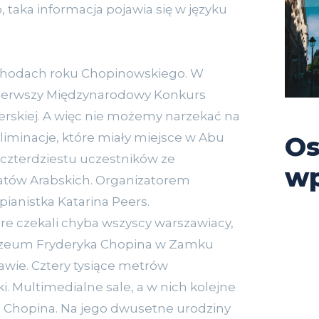
 taka informacja pojawia się w języku
chodach roku Chopinowskiego. W
Pierwszy Międzynarodowy Konkurs
erskiej. A więc nie możemy narzekać na
eliminacje, które miały miejsce w Abu
Os
 czterdziestu uczestników ze
wp
tów Arabskich. Organizatorem
pianistka Katarina Peers.
e czekali chyba wszyscy warszawiacy,
Muzeum Fryderyka Chopina w Zamku
wie. Cztery tysiące metrów
 Multimedialne sale, a w nich kolejne
a Chopina. Na jego dwusetne urodziny