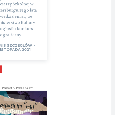
cierzy Szkolnej w
tersburgu.Tego lata
iedziałem się, że
nisterstwo Kultury
 ogłosiło konkurs
ograficzny...
NIS SZCZEGŁÓW
-
LISTOPADA 2021
Podcast "Z Polską na Ty"