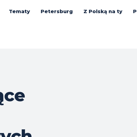
Tematy
Petersburg
Z Polską na ty
P
ące
ych