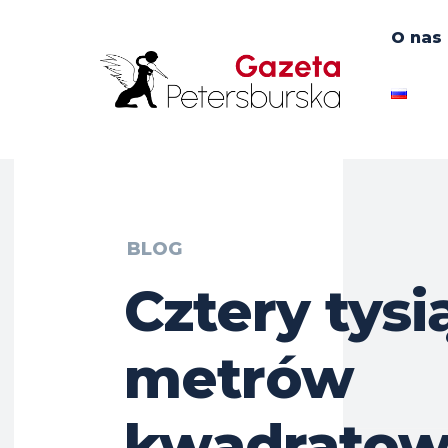
O nas
BLOG
Cztery tysi
metrów
kwadratow