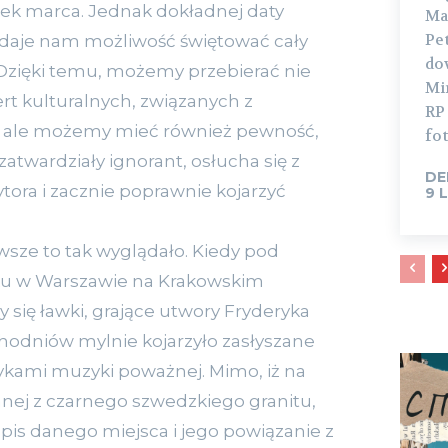
ek marca. Jednak dokładnej daty
Ma
Pe
 daje nam możliwość świętować cały
dow
. Dzięki temu, możemy przebierać nie
Mi
rt kulturalnych, związanych z
RP
, ale możemy mieć również pewność,
fot
zatwardziały ignorant, osłucha się z
DE
ora i zacznie poprawnie kojarzyć
9 
awsze to tak wyglądało. Kiedy pod
ku w Warszawie na Krakowskim
 się ławki, grające utwory Fryderyka
hodniów mylnie kojarzyło zasłyszane
sykami muzyki poważnej. Mimo, iż na
nej z czarnego szwedzkiego granitu,
pis danego miejsca i jego powiązanie z