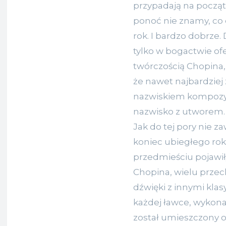
przypadają na począt
ponoć nie znamy, co
rok. I bardzo dobrze
tylko w bogactwie ofe
twórczością Chopina
że nawet najbardziej 
nazwiskiem kompozyt
nazwisko z utworem.
Jak do tej pory nie z
koniec ubiegłego ro
przedmieściu pojawiły
Chopina, wielu przec
dźwięki z innymi kla
każdej ławce, wykona
został umieszczony o