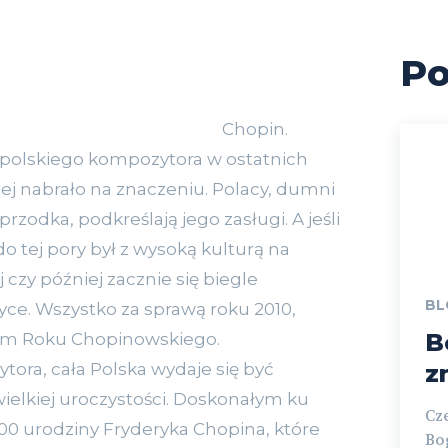
Po
Chopin.
polskiego kompozytora w ostatnich
iej nabrało na znaczeniu. Polacy, dumni
zodka, podkreślają jego zasługi. A jeśli
 do tej pory był z wysoką kulturą na
ej czy później zacznie się biegle
BL
yce. Wszystko za sprawą roku 2010,
B
em Roku Chopinowskiego.
tora, cała Polska wydaje się być
z
ielkiej uroczystości. Doskonałym ku
Cz
 urodziny Fryderyka Chopina, które
Bo