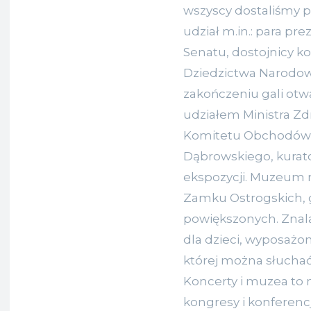
wszyscy dostaliśmy pr
udział m.in.: para pr
Senatu, dostojnicy koś
Dziedzictwa Narodow
zakończeniu gali otwa
udziałem Ministra Z
Komitetu Obchodów 
Dąbrowskiego, kurato
ekspozycji. Muzeum 
Zamku Ostrogskich,
powiększonych. Znala
dla dzieci, wyposażo
której można słucha
Koncerty i muzea to 
kongresy i konferenc