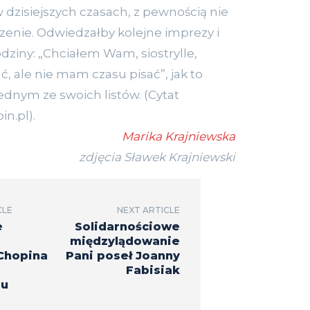
 dzisiejszych czasach, z pewnością nie
zenie. Odwiedzałby kolejne imprezy i
dziny: „Chciałem Wam, siostrylle,
, ale nie mam czasu pisać”, jak to
jednym ze swoich listów. (Cytat
n.pl).
Marika Krajniewska
zdjęcia Sławek Krajniewski
CLE
NEXT ARTICLE
e
Solidarnościowe
międzylądowanie
Chopina
Pani poseł Joanny
Fabisiak
gu