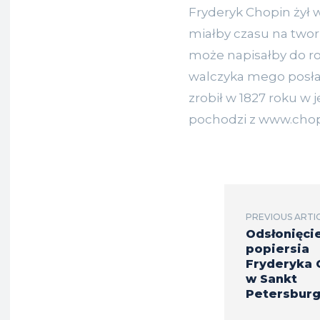
Fryderyk Chopin żył w
miałby czasu na twor
może napisałby do ro
walczyka mego posłać
zrobił w 1827 roku w 
pochodzi z www.chopi
PREVIOUS ARTI
Odsłonięci
popiersia
Fryderyka 
w Sankt
Petersbur