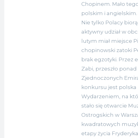
Chopinem. Mało tego,
polskim i angielskim.
Nie tylko Polacy biorą
aktywny udział w ob
lutym miał miejsce 
chopinowski zatoki P
brak egzotyki. Przez 
Zabi, przeszło ponad
Zjednoczonych Emira
konkursu jest polska 
Wydarzeniem, na któr
stało się otwarcie 
Ostrogskich w Warsza
kwadratowych muzyki.
etapy życia Fryderyk