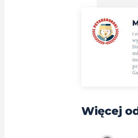
M
Ło
wy
St
mi
in
pr
Ga
Więcej od