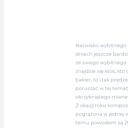
Nazwisko wybitnego 
dniach jeszcze bardz
ze swego wybitnego pr
znajdzie się ktoś, kto
bakier, to i tak prędz
poruszać w tej temat
okrzykniętego mian
Z okazji roku kompozy
pogrążona w jednej w
temu powodem są 200