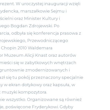
ezent. W uroczystej inauguracji wzięli
ezydencka, marszałkowie Sejmu i
cielni oraz Minister Kultury i
ego Bogdan Zdrojewski. Po
rcia, odbyła się konferencja prasowa z
drojewskiego, Przewodniczącego
Chopin 2010 Waldemara
r Muzeum Alicji Knast oraz autorów
mieści się w zabytkowych wnętrzach
 gruntownie zmodernizowanych i
zł się tu pokój przeznaczony specjalnie
ny w ekran dotykowy oraz kapsuła, w
ć muzyki kompozytora.
nie wszystko. Organizowane są również
je, poświęcone Fryderykowi. Gdyby