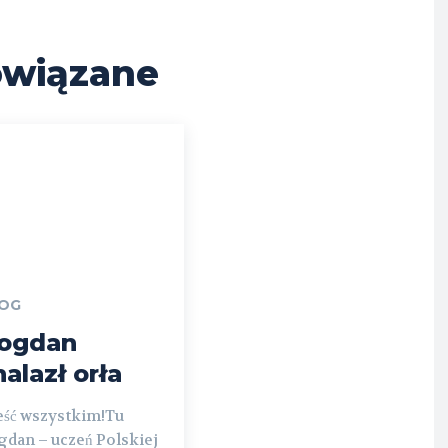
wiązane
OG
ogdan
nalazł orła
eść wszystkim!Tu
gdan – uczeń Polskiej