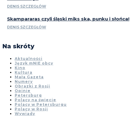
DENIS SZCZEGŁÓW
Skampararas czyli śląski miks ska, punku i słońca!
DENIS SZCZEGŁÓW
Na skróty
Aktualności
Język mNIE obcy
Kino
Kultura
Mała Gazeta
Numery
Obrazki z Rosji
Opinie
Petersburg
Polacy na świecie
Polacy w Petersburgu
Polacy w Rosji
Wywiady