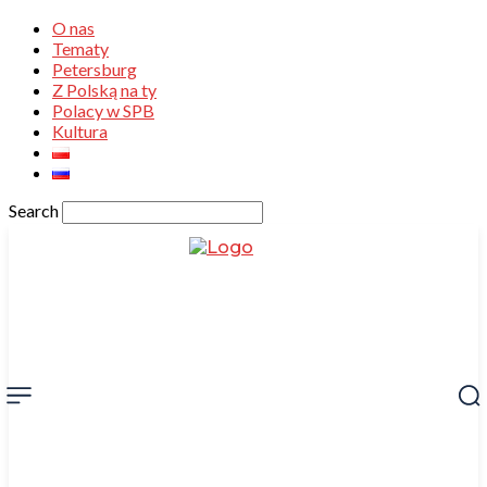
O nas
Tematy
Petersburg
Z Polską na ty
Polacy w SPB
Kultura
Search