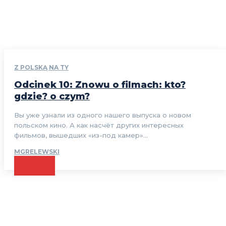
Z POLSKĄ NA TY
Odcinek 10: Znowu o filmach: kto?
gdzie? o czym?
Вы уже узнали из одного нашего выпуска о новом
польском кино. А как насчёт других интересных
фильмов, вышедших «из-под камер»...
MGRELEWSKI
CZYTAJ