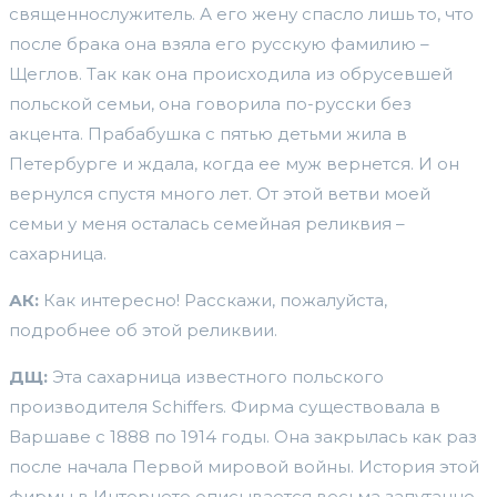
священнослужитель. А его жену спасло лишь то, что
после брака она взяла его русскую фамилию –
Щеглов. Так как она происходила из обрусевшей
польской семьи, она говорила по-русски без
акцента. Прабабушка с пятью детьми жила в
Петербурге и ждала, когда ее муж вернется. И он
вернулся спустя много лет. От этой ветви моей
семьи у меня осталась семейная реликвия –
сахарница.
АК:
Как интересно! Расскажи, пожалуйста,
подробнее об этой реликвии.
ДЩ:
Эта сахарница известного польского
производителя Schiffers. Фирма существовала в
Варшаве с 1888 по 1914 годы. Она закрылась как раз
после начала Первой мировой войны. История этой
фирмы в Интернете описывается весьма запутанно.