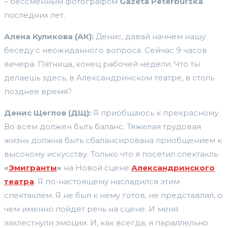
– бессменным фотографом
Gazeta
Peterburska
последних лет.
Алена Куликова (АК):
Денис, давай начнем нашу
беседу с неожиданного вопроса. Сейчас 9 часов
вечера. Пятница, конец рабочей недели. Что ты
делаешь здесь, в Александринском театре, в столь
позднее время?
Денис Щеглов (ДЩ):
Я приобщаюсь к прекрасному.
Во всем должен быть баланс. Тяжелая трудовая
жизнь должна быть сбалансирована приобщением к
высокому искусству. Только что я посетил спектакль
«
Эмигранты
»
на Новой сцене
Александринского
театра
. Я по-настоящему насладился этим
спектаклем. Я не был к нему готов, не представлял, о
чем именно пойдет речь на сцене. И меня
захлестнули эмоции. И, как всегда, я параллельно