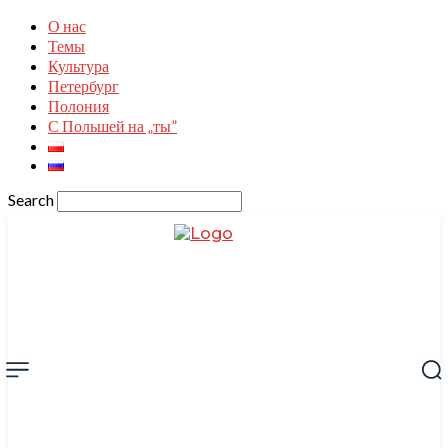
О нас
Темы
Культура
Петербург
Полония
С Польшей на „ты”
Search