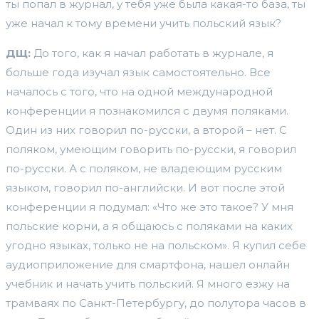
ты попал в журнал, у тебя уже была какая-то база, ты
уже начал к тому времени учить польский язык?
ДЩ:
До того, как я начал работать в журнале, я
больше года изучал язык самостоятельно. Все
началось с того, что на одной международной
конференции я познакомился с двумя поляками.
Один из них говорил по-русски, а второй – нет. С
поляком, умеющим говорить по-русски, я говорил
по-русски. А с поляком, не владеющим русским
языком, говорил по-английски. И вот после этой
конференции я подумал: «Что же это такое? У мня
польские корни, а я общаюсь с поляками на каких
угодно языках, только не на польском». Я купил себе
аудиоприложение для смартфона, нашел онлайн
учебник и начать учить польский. Я много езжу на
трамваях по Санкт-Петербургу, до полутора часов в