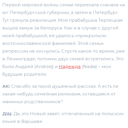
Первой мировой войны семья переехала сначала на
юг Петербургской губернии, а затем в Петербург.
Тут грянула революция. Моя прабабушка Терлецкая
вышла замуж за белоруса. Как и в случае с другой
моей прабабушкой, ей удалось «прикрыться»
восточнославянской фамилией. Этой семьи
репрессии не коснулись. Спустя какое-то время, уже
в Ленинграде, потомки двух семей встретились. Это
были Андрей (Andrzej) и
Надежда
(Nadia) – мои
будущие родители.
АК:
Спасибо за такой душевный рассказ. А есть ли
какая-нибудь семейная реликвия, оставшаяся от
маминых родственников?
ДЩ:
Да, это Новый завет, отпечатанный на польском
языке в Варшаве.