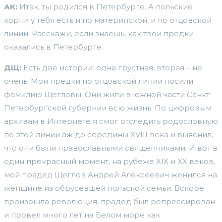
АК:
Итак, ты родился в Петербурге. А польские
корни у тебя есть и по материнской, и по отцовской
линии. Расскажи, если знаешь, как твои предки
оказались в Петербурге.
ДЩ:
Есть две истории: одна грустная, вторая – не
очень. Мои предки по отцовской линии носили
фамилию Щегловы. Они жили в южной части Санкт-
Петербургской губернии всю жизнь. По цифровым
архивам в Интернете я смог отследить родословную
по этой линии аж до середины ХVIII века и выяснил,
что они были православными священниками. И вот в
один прекрасный момент, на рубеже XIX и XX веков,
мой прадед Щеглов Андрей Алексеевич женился на
женщине из обрусевшей польской семьи. Вскоре
произошла революция, прадед был репрессирован
и провел много лет на Белом море как