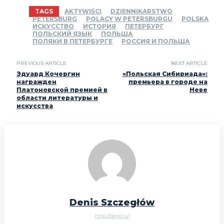
TAGS
AKTYWIŚCI
DZIENNIKARSTWO
PETERSBURG
POLACY W PETERSBURGU
POLSKA
ИСКУССТВО
ИСТОРИЯ
ПЕТЕРБУРГ
ПОЛЬСКИЙ ЯЗЫК
ПОЛЬША
ПОЛЯКИ В ПЕТЕРБУРГЕ
РОССИЯ И ПОЛЬША
PREVIOUS ARTICLE
NEXT ARTICLE
Эдуард Кочергин
«Польская Сибириада»:
награжден
премьера в городе на
Платоновской премией в
Неве
области литературы и
искусства
Denis Szczegłów
http://degl.ru/