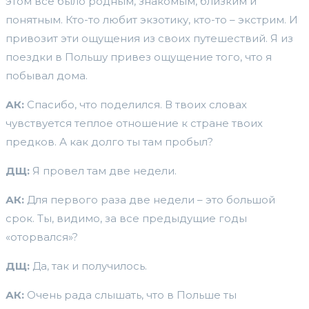
этом все было родным, знакомым, близким и
понятным. Кто-то любит экзотику, кто-то – экстрим. И
привозит эти ощущения из своих путешествий. Я из
поездки в Польшу привез ощущение того, что я
побывал дома.
АК:
Спасибо, что поделился. В твоих словах
чувствуется теплое отношение к стране твоих
предков. А как долго ты там пробыл?
ДЩ:
Я провел там две недели.
АК:
Для первого раза две недели – это большой
срок. Ты, видимо, за все предыдущие годы
«оторвался»?
ДЩ:
Да, так и получилось.
АК:
Очень рада слышать, что в Польше ты