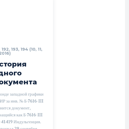
192, 193, 194 (10, 11,
2016)
стория
дного
окумента
онде западной графики
Р за инв. № Б-7616-III
нится документ,
чащийся как Б-7616-III
41419 Индульгенция.
роград 29 сентября