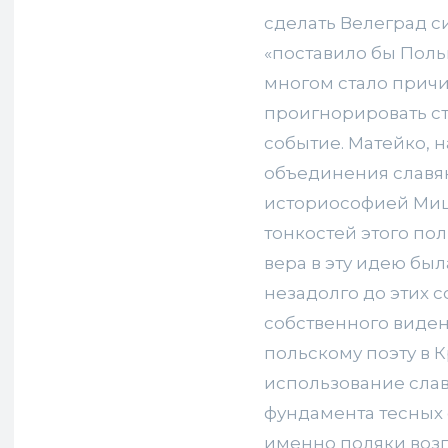
сделать Велеград с
«поставило бы Поль
многом стало причи
проигнорировать с
событие. Матейко, 
объединения славя
историософией Мицк
тонкостей этого пол
вера в эту идею бы
незадолго до этих 
собственного виде
польскому поэту в 
использование слав
фундамента тесных 
именно поляки возг