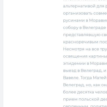
альтернативой для 
организовать совме
русинами в Моравию
собору в Велеграде
представлявшую свв
красноречивым пос
Несмотря на все тр
освящения картины 
эпидемии в Моравии
выезд в Велеград, 
Вавеле. Тогда Мате
Велеград, но, как о
более десятка челов
прием польской де
сердечным, политич