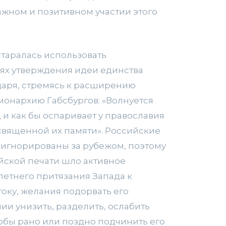
ажном и позитивном участии этого
старалась использовать
ях утверждения идеи единства
царя, стремясь к расширению
монархию Габсбургов: «Волнуется
 и как бы оспаривает у православия
священной их памяти». Российские
оигнорированы за рубежом, поэтому
йской печати шло активное
етнего притязания Запада к
оку, желания подорвать его
ии унизить, разделить, ослабить
тобы рано или поздно подчинить его