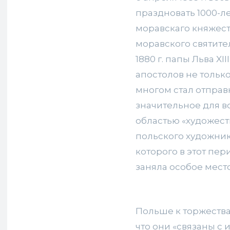
праздновать 1000-л
моравскаго княжес
моравского святите
1880 г. папы Льва XI
апостолов не только
многом стал отправн
значительное для в
областью «художес
польского художник
которого в этот пер
заняла особое место
Польше к торжества
что они «связаны с