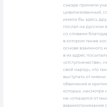
съезде приняли уча
цивилизованный, с
имели бы здесь друг
послал на русском 
со словами благода
в котором также кос
основе взаимного к
в их адрес посыпал
«отступничестве», «
свой народ», что т
выступать от имени 
обвинения и критик
которых, несмотря н
не «отказался от м
взаимопонимания с