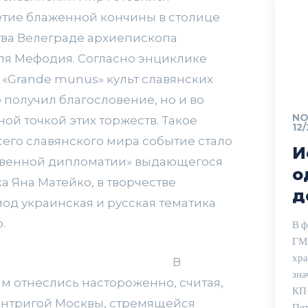
етие блаженной кончины в столице
тва Велеграде архиепископа
ля Мефодия. Согласно энциклике
II «Grande munus» культ славянских
 получил благословение, но и во
NO 
ой точкой этих торжеств. Такое
12/
сего славянского мира событие стало
И
твенной дипломатии» выдающегося
о
а Яна Матейко, в творчестве
д
иод украинская и русская тематика
.
В ф
ГМИ
хра
В
зна
м отнеслись настороженно, считая,
КП-
 интригой Москвы, стремящейся
Пет