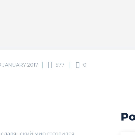
0 JANUARY 2017
577
0
Po
сь славянский мир готовился