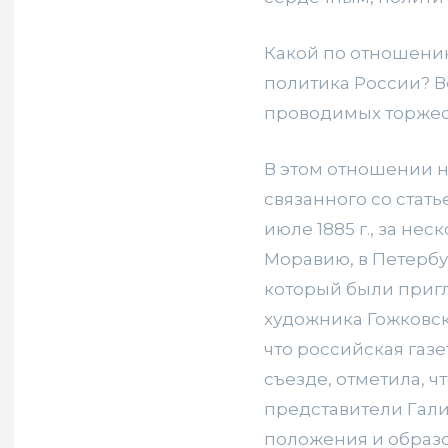
Какой по отношени
политика России? В
проводимых торжес
В этом отношении н
связанного со стать
июле 1885 г., за не
Моравию, в Петербу
который были пригл
художника Гожковск
что российская газе
съезде, отметила, ч
представители Гал
положения и образов