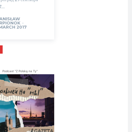
...
ANISŁAW
RPIONOK
-
 MARCH 2017
Podcast "Z Polską na Ty"