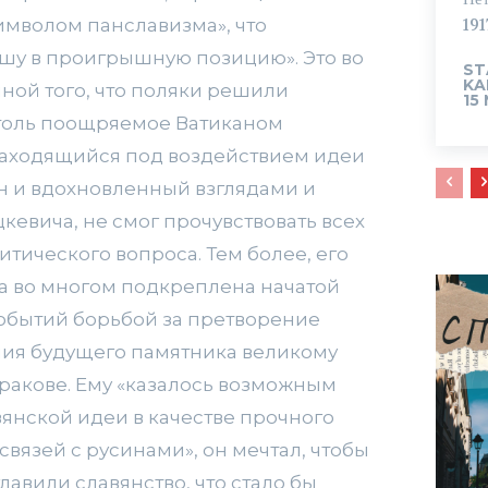
имволом панславизма», что
1917
шу в проигрышную позицию». Это во
ST
KA
ной того, что поляки решили
15
толь поощряемое Ватиканом
находящийся под воздействием идеи
н и вдохновленный взглядами и
евича, не смог прочувствовать всех
итического вопроса. Тем более, его
ла во многом подкреплена начатой
событий борьбой за претворение
ния будущего памятника великому
Кракове. Ему «казалось возможным
янской идеи в качестве прочного
связей с русинами», он мечтал, чтобы
лавили славянство, что стало бы