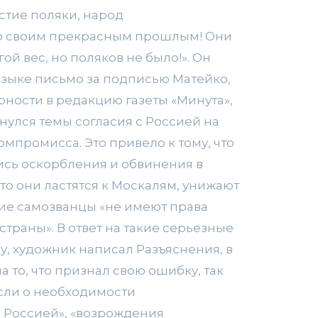
стие поляки, народ
о своим прекрасным прошлым! Они
ой вес, но поляков не было!». Он
языке письмо за подписью Матейко,
рности в редакцию газеты «Минута»,
нулся темы согласия с Россией на
омпромисса. Это привело к тому, что
ись оскорбления и обвинения в
что они ластятся к Москалям, унижают
акие самозванцы «не имеют права
страны». В ответ на такие серьезные
у, художник написал Разъяснения, в
а то, что признал свою ошибку, так
ысли о необходимости
 Россией», «возрождения