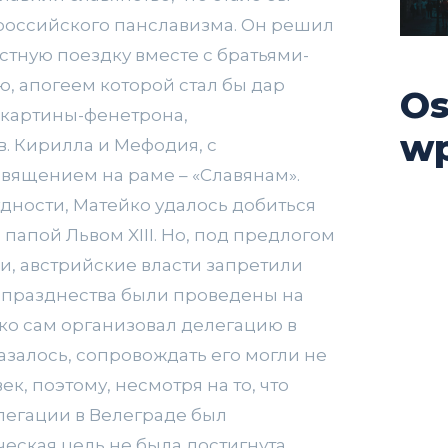
российского панславизма. Он решил
стную поездку вместе с братьями-
, апогеем которой стал бы дар
Os
 картины-фенетрона,
wp
. Кирилла и Мефодия, с
вящением на раме – «Славянам».
удности, Матейко удалось добиться
папой Львом XIII. Но, под предлогом
, австрийские власти запретили
и празднества были проведены на
йко сам организовал делегацию в
казалось, сопровождать его могли не
ек, поэтому, несмотря на то, что
легации в Велеграде был
еская цель не была достигнута.