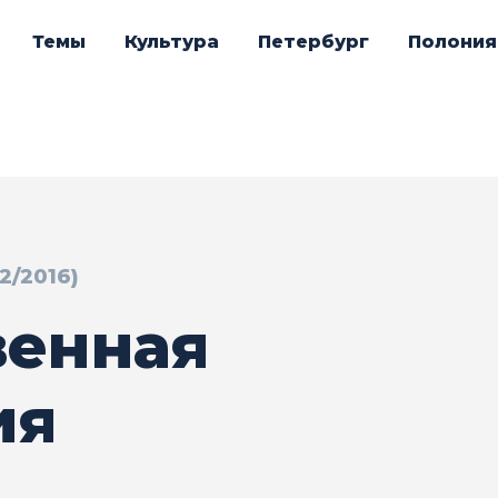
Темы
Культура
Петербург
Полония
12/2016)
венная
ия