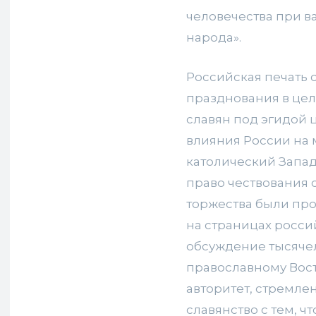
человечества при в
народа».
Российская печать 
празднования в цел
славян под эгидой 
влияния России на 
католический Запад
право чествования 
торжества были пр
на страницах росси
обсуждение тысячел
православному Вост
авторитет, стремлен
славянство с тем, ч