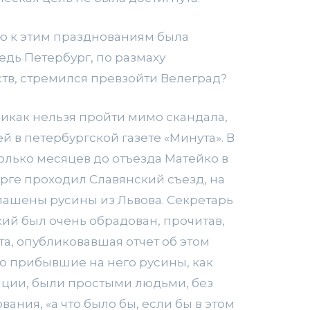
ю к этим празднованиям была
едь Петербург, по размаху
тв, стремился превзойти Велеград?
икак нельзя пройти мимо скандала,
ей в петербургской газете «Минута». В
сколько месяцев до отъезда Матейко в
рге проходил Славянский съезд, на
ашены русины из Львова. Секретарь
ий был очень обрадован, прочитав,
та, опубликовавшая отчет об этом
то прибывшие на него русины, как
иции, были простыми людьми, без
ания, «а что было бы, если бы в этом