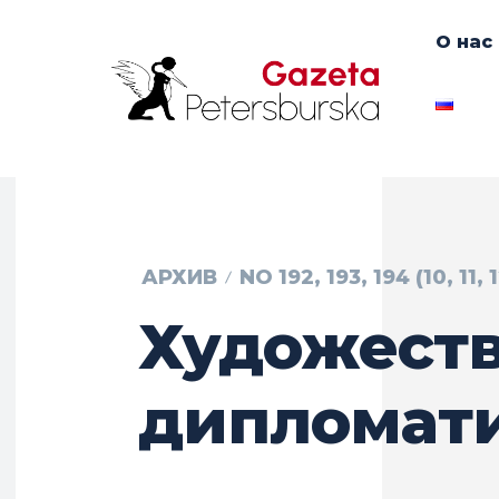
О нас
АРХИВ
NO 192, 193, 194 (10, 11, 
Художест
дипломат