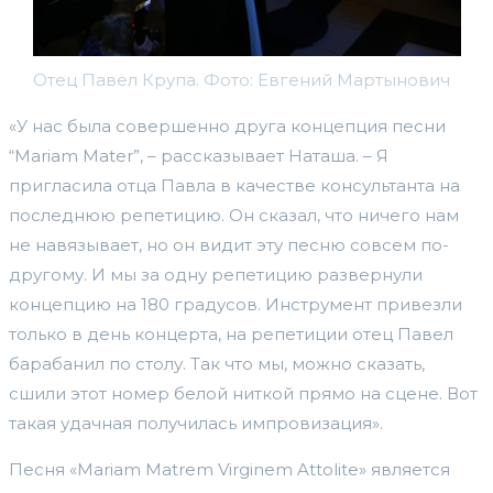
Отец Павел Крупа. Фото: Евгений Мартынович
«У нас была совершенно друга концепция песни
“Mariam Mаter”, – рассказывает Наташа. – Я
пригласила отца Павла в качестве консультанта на
последнюю репетицию. Он сказал, что ничего нам
не навязывает, но он видит эту песню совсем по-
другому. И мы за одну репетицию развернули
концепцию на 180 градусов. Инструмент привезли
только в день концерта, на репетиции отец Павел
барабанил по столу. Так что мы, можно сказать,
сшили этот номер белой ниткой прямо на сцене. Вот
такая удачная получилась импровизация».
Песня «Mariam Matrem Virginem Attolite» является