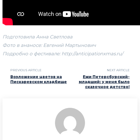
Подготовила Анна Светлова
Фото в ананосе: Евгений Мартынович
Подробно о фестивале: http://anticipationxmas.ru/
PREVIOUS ARTICLE
NEXT ARTICLE
Возложение цветов на
Ежи Петерсбурский-
Пискаревском кладбище
младший: у меня было
сказочное детство!