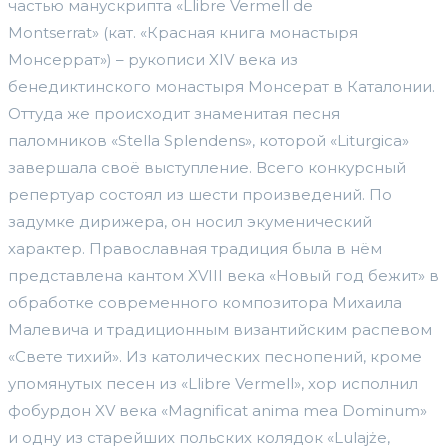
частью манускрипта «Llibre Vermell de
Montserrat» (кат. «Красная книга монастыря
Монсеррат») – рукописи XIV века из
бенедиктинского монастыря Монсерат в Каталонии.
Оттуда же происходит знаменитая песня
паломников «Stella Splendens», которой «Liturgica»
завершала своё выступление. Всего конкурсный
репертуар состоял из шести произведений. По
задумке дирижера, он носил экуменический
характер. Православная традиция была в нём
представлена кантом XVIII века «Новый год бежит» в
обработке современного композитора Михаила
Малевича и традиционным византийским распевом
«Свете тихий». Из католических песнопений, кроме
упомянутых песен из «Llibre Vermell», хор исполнил
фобурдон XV века «Magnificat anima mea Dominum»
и одну из старейших польских колядок «Lulajże,