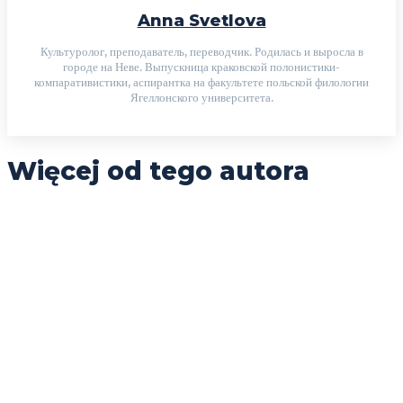
Anna Svetlova
Культуролог, преподаватель, переводчик. Родилась и выросла в
городе на Неве. Выпускница краковской полонистики-
компаративистики, аспирантка на факультете польской филологии
Ягеллонского университета.
Więcej od tego autora