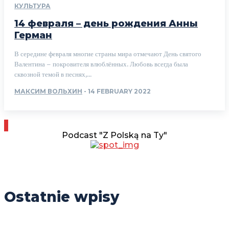
КУЛЬТУРА
14 февраля – день рождения Анны
Герман
В середине февраля многие страны мира отмечают День святого
Валентина – покровителя влюблённых. Любовь всегда была
сквозной темой в песнях,...
МАКСИМ ВОЛЬХИН
-
14 FEBRUARY 2022
Podcast "Z Polską na Ty"
Ostatnie wpisy