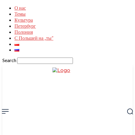
О нас
Темы
Культура
Петербург
Полония
С Польшей на „ты”
Search