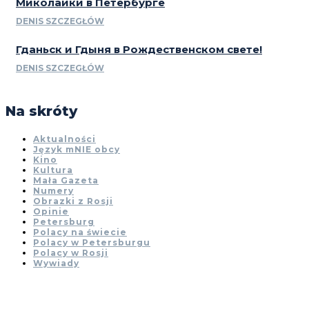
Миколайки в Петербурге
DENIS SZCZEGŁÓW
Гданьск и Гдыня в Рождественском свете!
DENIS SZCZEGŁÓW
Na skróty
Aktualności
Język mNIE obcy
Kino
Kultura
Mała Gazeta
Numery
Obrazki z Rosji
Opinie
Petersburg
Polacy na świecie
Polacy w Petersburgu
Polacy w Rosji
Wywiady