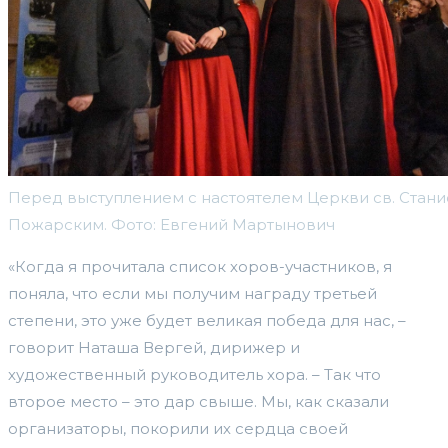
Перед выступлением с настоятелем Церкви св. Ста
Пожарским. Фото: Евгений Мартынович
«Когда я прочитала список хоров-участников, я
поняла, что если мы получим награду третьей
степени, это уже будет великая победа для нас, –
говорит Наташа Вергей, дирижер и
художественный руководитель хора. – Так что
второе место – это дар свыше. Мы, как сказали
организаторы, покорили их сердца своей