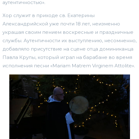
аутентичностью».
Хор служит в приходе св. Екатерины
Александрийской уже почти 18 лет, неизменно
украшая своим пением воскресные и праздничные
службы. Аутентичности их выступлению, несомненно,
добавляло присутствие на сцене отца доминиканца
Павла Крупы, который играл на барабане во время
исполнения песни «Mariam Matrem Virginem Attolite».