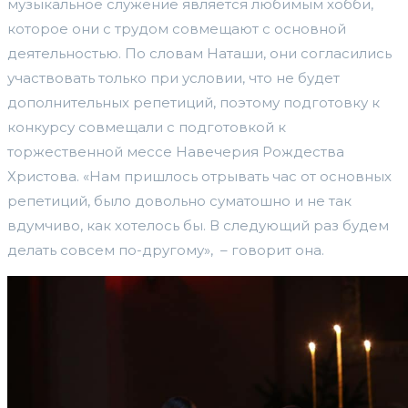
музыкальное служение является любимым хобби,
которое они с трудом совмещают с основной
деятельностью. По словам Наташи, они согласились
участвовать только при условии, что не будет
дополнительных репетиций, поэтому подготовку к
конкурсу совмещали с подготовкой к
торжественной мессе Навечерия Рождества
Христова. «Нам пришлось отрывать час от основных
репетиций, было довольно суматошно и не так
вдумчиво, как хотелось бы. В следующий раз будем
делать совсем по-другому», – говорит она.