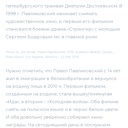
петербургского трамвая Дмитрии Достоевском. В
1998 г. Павликовский начинает снимать
художественное кино, и первым его фильмом
становится боевик-драма «Стрингер» с молодым
Сергеем Бодровым мл. в главной роли.
Photo by Jim Smeal. Pawel Pawlikowski. 87th Academy Awards, Oscars,
Press Room, Los Angeles, America – 22 Feb 2015
Нужно отметить, что Павел Павликовский с 14 лет
жил в эмиграции в Великобритании и вернулся
на родину лишь в 2010-х. Первым фильмом,
созданным на родине, стала вышеупомянутая
«Ида», а вторым – «Холодная война». Оба фильма
сняты на польском языке и в черно-белом цвете.
И оба довольно уверенно собирают кино-
награды. На сегодняшний день в послужном