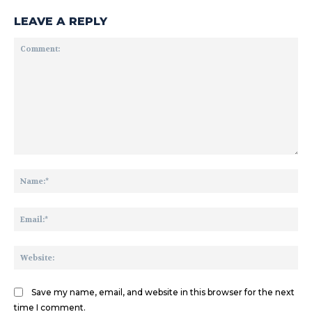
LEAVE A REPLY
Comment:
Na
Ema
We
Save my name, email, and website in this browser for the next
time I comment.