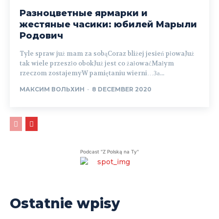
Разноцветные ярмарки и
жестяные часики: юбилей Марыли
Родович
Tyle spraw już mam za sobąCoraz bliżej jesień płowaJuż
tak wiele przeszło obokJuż jest co żałowaćMałym
rzeczom zostajemyW pamiętaniu wierni…За...
МАКСИМ ВОЛЬХИН
-
8 DECEMBER 2020
Podcast "Z Polską na Ty"
Ostatnie wpisy