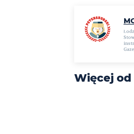
MG
Łodz
Stow
inst
Gaze
Więcej od