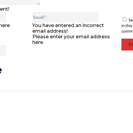
ent!
Name:*
Email:*
Sa
here
You have entered an incorrect
in thi
email address!
comm
Please enter your email address
here
Website:
e