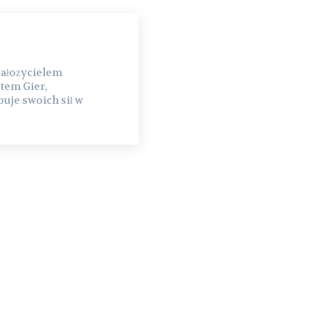
założycielem
tem Gier,
uje swoich sił w