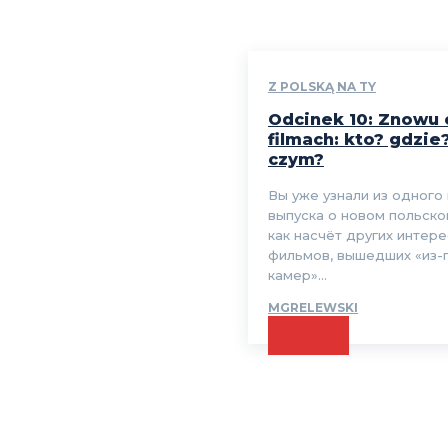
Z POLSKĄ NA TY
Odcinek 10: Znowu 
filmach: kto? gdzie
czym?
Вы уже узнали из одного
выпуска о новом польско
как насчёт других интер
фильмов, вышедших «из-
камер»...
MGRELEWSKI
CZYTAJ