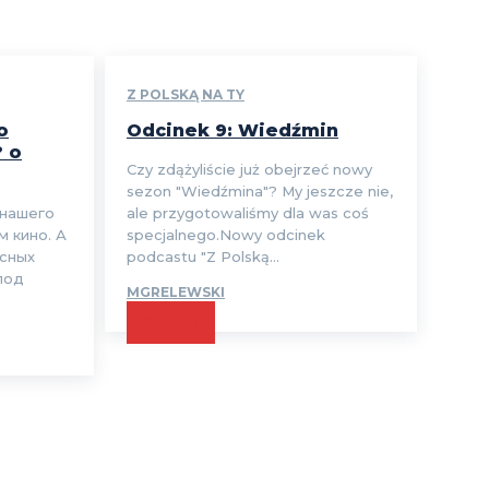
Z POLSKĄ NA TY
o
Odcinek 9: Wiedźmin
? o
Czy zdążyliście już obejrzeć nowy
sezon "Wiedźmina"? My jeszcze nie,
 нашего
ale przygotowaliśmy dla was coś
м кино. А
specjalnego.Nowy odcinek
есных
podcastu "Z Polską...
под
MGRELEWSKI
CZYTAJ