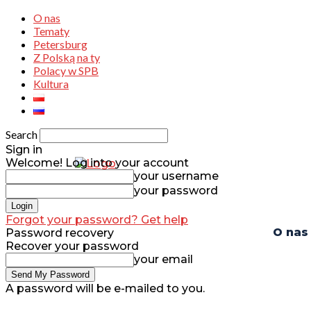
O nas
Tematy
Petersburg
Z Polską na ty
Polacy w SPB
Kultura
Search
Sign in
Welcome! Log into your account
your username
your password
Forgot your password? Get help
O nas
Password recovery
Recover your password
your email
A password will be e-mailed to you.