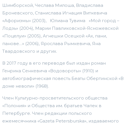
Шимборской, Чеслава Милоша, Владислава
Броневского, Станислава Игнация Виткевича
«Афоризмы» (2003), Юлиана Тувима «Мой город –
Лодзь» (2004), Марии Павликовской-Ясножевской
«Поцелуи» (2005), Агнешки Осецкой «Ах, пани,
панове…» (2006), Ярослава Рымкевича, Яна
Твардовского и других.
В 2017 году в его переводе был издан роман
Генрика Сенкевича «Водовороты» (1910) и
автобиографическая повесть Беаты Обертинской «В
доме неволи» (1968).
Член Культурно-просветительского общества
«Полония» и Общества им. братьев Чапек в
Петербурге. Член редакции польского
ежемесячника «Gazeta Petersburska», издаваемого