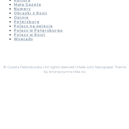
Kultura
Mała Gazeta
Numery
Obrazki z Rosji
Opinie
Petersburg
Polacy na świecie
Polacy w Petersburgu
Polacy w Rosji
Wywiady
© Gazeta Petersburska | All rights reserved | Made with Newspaper Theme
by stronaczynna.tilda.ws