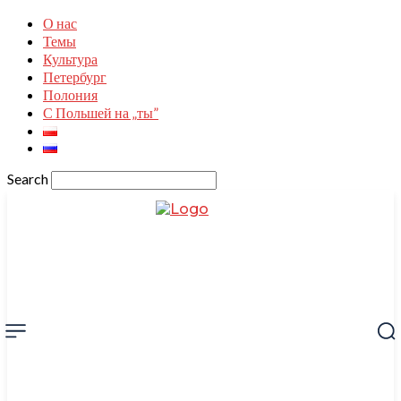
О нас
Темы
Культура
Петербург
Полония
С Польшей на „ты”
Search