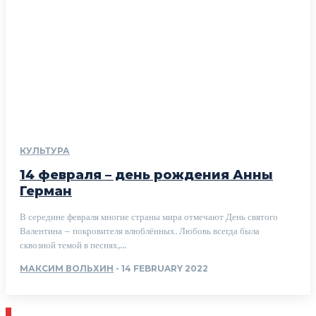
КУЛЬТУРА
14 февраля – день рождения Анны
Герман
В середине февраля многие страны мира отмечают День святого
Валентина – покровителя влюблённых. Любовь всегда была
сквозной темой в песнях,...
МАКСИМ ВОЛЬХИН
-
14 FEBRUARY 2022