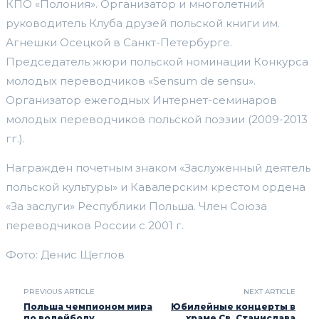
КПО «Полония». Организатор и многолетний
руководитель Клуба друзей польской книги им.
Агнешки Осецкой в Санкт-Петербурге.
Председатель жюри польской номинации Конкурса
молодых переводчиков «Sensum de sensu».
Организатор ежегодных Интернет-семинаров
молодых переводчиков польской поэзии (2009-2013
гг.).
Награжден почетным знаком «Заслуженный деятель
польской культуры» и Кавалерским крестом ордена
«За заслуги» Республики Польша. Член Союза
переводчиков России с 2001 г.
Фото: Денис Щеглов
PREVIOUS ARTICLE
NEXT ARTICLE
Польша чемпионом мира
Юбилейные концерты в
по волейболу
храме Св. Станислава