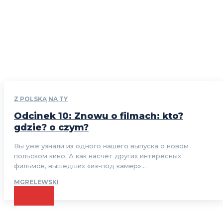
Z POLSKĄ NA TY
Odcinek 10: Znowu o filmach: kto?
gdzie? o czym?
Вы уже узнали из одного нашего выпуска о новом
польском кино. А как насчёт других интересных
фильмов, вышедших «из-под камер»...
MGRELEWSKI
CZYTAJ