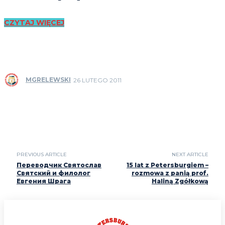
CZYTAJ WIĘCEJ
MGRELEWSKI
26 LUTEGO 2011
PREVIOUS ARTICLE
NEXT ARTICLE
Переводчик Святослав
15 lat z Petersburgiem –
Святский и филолог
rozmowa z panią prof.
Евгения Шрага
Haliną Zgółkową