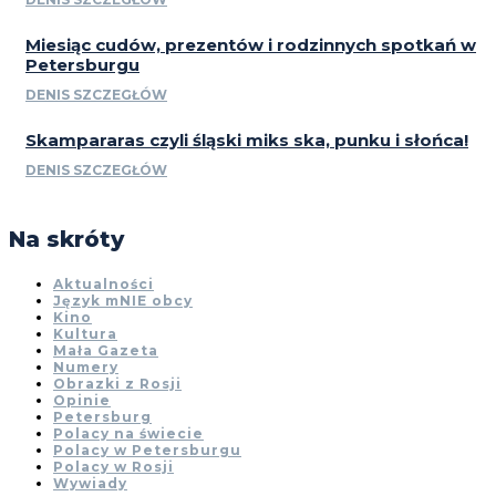
Miesiąc cudów, prezentów i rodzinnych spotkań w
Petersburgu
DENIS SZCZEGŁÓW
Skampararas czyli śląski miks ska, punku i słońca!
DENIS SZCZEGŁÓW
Na skróty
Aktualności
Język mNIE obcy
Kino
Kultura
Mała Gazeta
Numery
Obrazki z Rosji
Opinie
Petersburg
Polacy na świecie
Polacy w Petersburgu
Polacy w Rosji
Wywiady