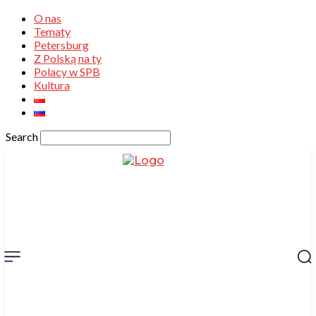
O nas
Tematy
Petersburg
Z Polską na ty
Polacy w SPB
Kultura
Search