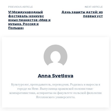
PREVIOUS ARTICLE
NEXT ARTICLE
VI Международный
День защиты детей: из
фестиваль-конкурс
первых уст
юных пианистов «Мир и
музыка. Россия и
Польша»
Anna Svetlova
Культуролог, преподаватель, переводчик. Родилась и выросла в
городе на Неве. Выпускница краковской полонистики-
компаративистики, аспирантка на факультете польской филологии
Ягеллонского университета.