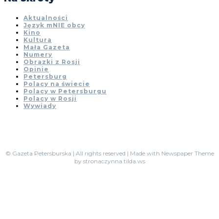
Aktualności
Język mNIE obcy
Kino
Kultura
Mała Gazeta
Numery
Obrazki z Rosji
Opinie
Petersburg
Polacy na świecie
Polacy w Petersburgu
Polacy w Rosji
Wywiady
© Gazeta Petersburska | All rights reserved | Made with Newspaper Theme
by stronaczynna.tilda.ws