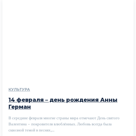
КУЛЬТУРА
14 февраля – день рождения Анны
Герман
В середине февраля многие страны мира отмечают День святого
Валентина – покровителя влюблённых. Любовь всегда была
сквозной темой в песнях,...