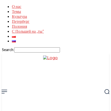
О нас
Темы
Культура
Петербург
Полония
С Польшей на „ты”
Search