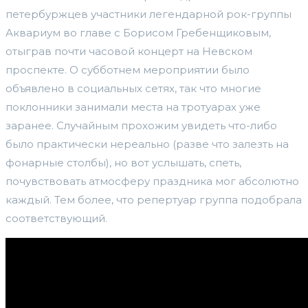
петербуржцев участники легендарной рок-группы
Аквариум во главе с Борисом Гребенщиковым,
отыграв почти часовой концерт на Невском
проспекте. О субботнем мероприятии было
объявлено в социальных сетях, так что многие
поклонники занимали места на тротуарах уже
заранее. Случайным прохожим увидеть что-либо
было практически нереально (разве что залезть на
фонарные столбы), но вот услышать, спеть,
почувствовать атмосферу праздника мог абсолютно
каждый. Тем более, что репертуар группа подобрала
соответствующий.