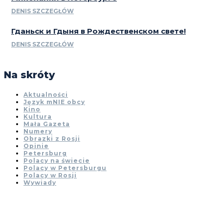
DENIS SZCZEGŁÓW
Гданьск и Гдыня в Рождественском свете!
DENIS SZCZEGŁÓW
Na skróty
Aktualności
Język mNIE obcy
Kino
Kultura
Mała Gazeta
Numery
Obrazki z Rosji
Opinie
Petersburg
Polacy na świecie
Polacy w Petersburgu
Polacy w Rosji
Wywiady