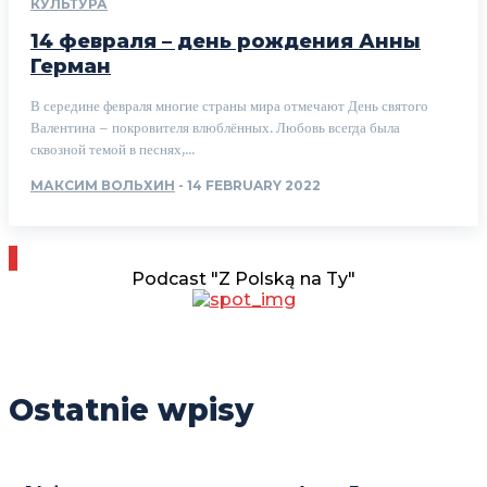
КУЛЬТУРА
14 февраля – день рождения Анны
Герман
В середине февраля многие страны мира отмечают День святого
Валентина – покровителя влюблённых. Любовь всегда была
сквозной темой в песнях,...
МАКСИМ ВОЛЬХИН
-
14 FEBRUARY 2022
Podcast "Z Polską na Ty"
Ostatnie wpisy