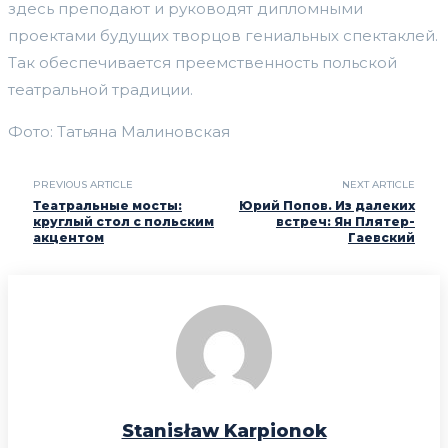
здесь преподают и руководят дипломными
проектами будущих творцов гениальных спектаклей.
Так обеспечивается преемственность польской
театральной традиции.
Фото: Татьяна Малиновская
PREVIOUS ARTICLE
NEXT ARTICLE
Театральные мосты:
Юрий Попов. Из далеких
круглый стол с польским
встреч: Ян Плятер-
акцентом
Гаевский
Stanisław Karpionok