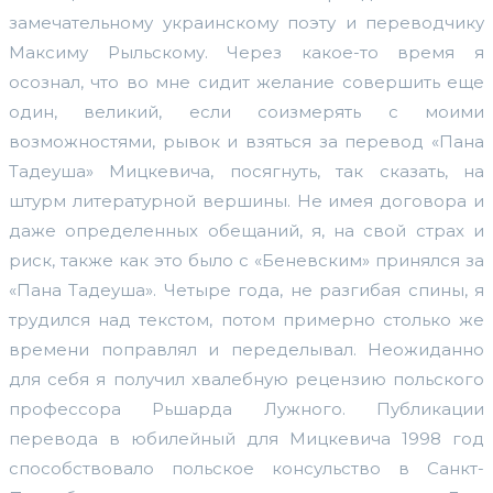
замечательному украинскому поэту и переводчику
Максиму Рыльскому. Через какое-то время я
осознал, что во мне сидит желание совершить еще
один, великий, если соизмерять с моими
возможностями, рывок и взяться за перевод «Пана
Тадеуша» Мицкевича, посягнуть, так сказать, на
штурм литературной вершины. Не имея договора и
даже определенных обещаний, я, на свой страх и
риск, также как это было с «Беневским» принялся за
«Пана Тадеуша». Четыре года, не разгибая спины, я
трудился над текстом, потом примерно столько же
времени поправлял и переделывал. Неожиданно
для себя я получил хвалебную рецензию польского
профессора Рьшарда Лужного. Публикации
перевода в юбилейный для Мицкевича 1998 год
способствовало польское консульство в Санкт-