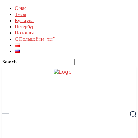
О нас
Темы
Культура
Петербург
Полония
С Польшей на „ты”
Search