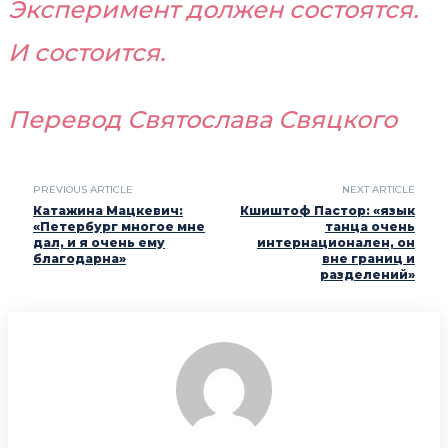
Эксперимент должен состоятся.
И состоится.
Перевод Святослава Свяцкого
PREVIOUS ARTICLE
NEXT ARTICLE
Катажина Мацкевич:
Кшиштоф Пастор: «язык
«Петербург многое мне
танца очень
дал, и я очень ему
интернационален, он
благодарна»
вне границ и
разделений»