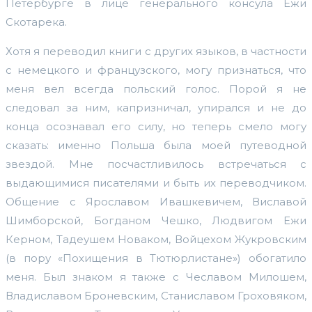
Петербурге в лице генерального консула Ежи
Скотарека.
Хотя я переводил книги с других языков, в частности
с немецкого и французского, могу признаться, что
меня вел всегда польский голос. Порой я не
следовал за ним, капризничал, упирался и не до
конца осознавал его силу, но теперь смело могу
сказать: именно Польша была моей путеводной
звездой. Мне посчастливилось встречаться с
выдающимися писателями и быть их переводчиком.
Общение с Ярославом Ивашкевичем, Виславой
Шимборской, Богданом Чешко, Людвигом Ежи
Керном, Тадеушем Новаком, Войцехом Жукровским
(в пору «Похищения в Тютюрлистане») обогатило
меня. Был знаком я также с Чеславом Милошем,
Владиславом Броневским, Станиславом Гроховяком,