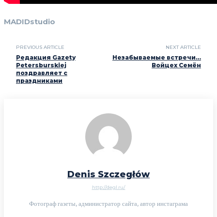
MADIDstudio
PREVIOUS ARTICLE
NEXT ARTICLE
Редакция Gazety
Незабываемые встречи…
Petersburskiej
Войцех Семён
поздравляет с
праздниками
Denis Szczegłów
http://degl.ru/
Фотограф газеты, администратор сайта, автор инстаграма