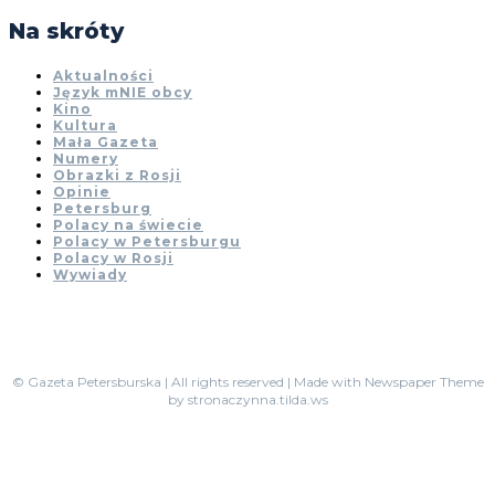
Na skróty
Aktualności
Język mNIE obcy
Kino
Kultura
Mała Gazeta
Numery
Obrazki z Rosji
Opinie
Petersburg
Polacy na świecie
Polacy w Petersburgu
Polacy w Rosji
Wywiady
© Gazeta Petersburska | All rights reserved | Made with Newspaper Theme
by stronaczynna.tilda.ws