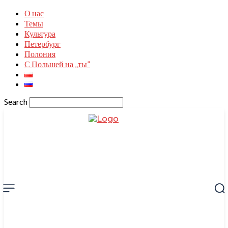
О нас
Темы
Культура
Петербург
Полония
С Польшей на „ты”
Search