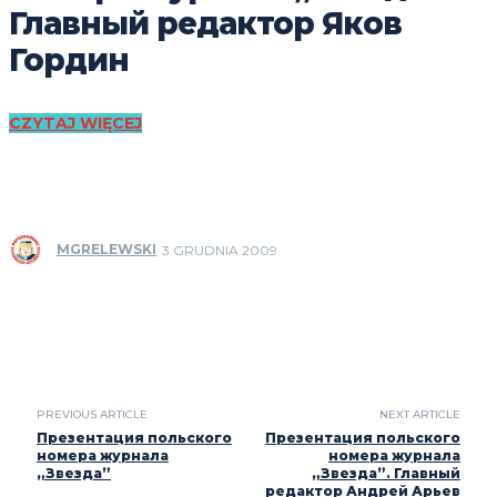
Главный редактор Яков
Гордин
CZYTAJ WIĘCEJ
MGRELEWSKI
3 GRUDNIA 2009
PREVIOUS ARTICLE
NEXT ARTICLE
Презентация польского
Презентация польского
номера журнала
номера журнала
„Звезда”
„Звезда”. Главный
редактор Андрей Арьев