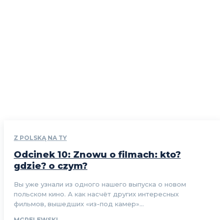
Z POLSKĄ NA TY
Odcinek 10: Znowu o filmach: kto?
gdzie? o czym?
Вы уже узнали из одного нашего выпуска о новом
польском кино. А как насчёт других интересных
фильмов, вышедших «из-под камер»...
MGRELEWSKI