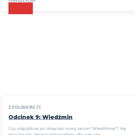
CZYTAJ
Z POLSKĄ NA TY
Odcinek 9: Wiedźmin
Czy zdążyliście już obejrzeć nowy sezon "Wiedźmina"? My
jeszcze nie, ale przygotowaliśmy dla was coś