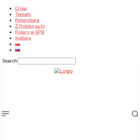
O nas
Tematy
Petersburg
Z Polską na ty
Polacy w SPB
Kultura
Search