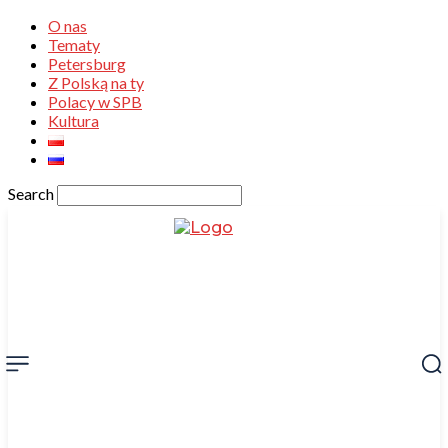
O nas
Tematy
Petersburg
Z Polską na ty
Polacy w SPB
Kultura
Search