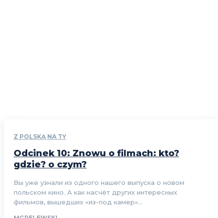
Z POLSKĄ NA TY
Odcinek 10: Znowu o filmach: kto?
gdzie? o czym?
Вы уже узнали из одного нашего выпуска о новом
польском кино. А как насчёт других интересных
фильмов, вышедших «из-под камер»...
MGRELEWSKI