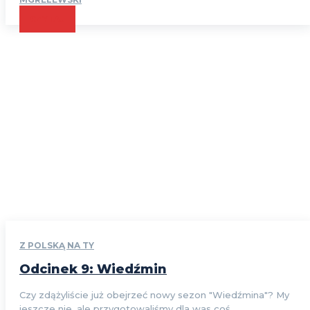
CZYTAJ
Z POLSKĄ NA TY
Odcinek 9: Wiedźmin
Czy zdążyliście już obejrzeć nowy sezon "Wiedźmina"? My
jeszcze nie, ale przygotowaliśmy dla was coś