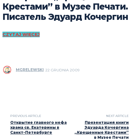
Крестами” в Музее Печати.
Писатель Эдуард Кочергин
CZYTAJ WIĘCEJ
MGRELEWSKI
22 GRUDNIA 2009
PREVIOUS ARTICLE
NEXT ARTICLE
Открытие главного нефа
Презентация книги
храма св. Екатерины в
Эдуарда Кочергина
Санкт-Петербурге
„Крещенные Крестами”
в Музее Печати