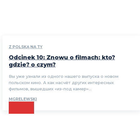
Z POLSKĄ NA TY
Odcinek 10: Znowu o filmach: kto?
gdzie? o czym?
Вы уже узнали из одного нашего выпуска о новом
польском кино. А как насчёт других интересных
фильмов, вышедших «из-под камер»...
MGRELEWSKI
CZYTAJ