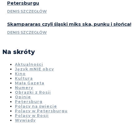
Petersburgu
DENIS SZCZEGŁÓW
Skampararas czyli śląski miks ska, punku i słońca!
DENIS SZCZEGŁÓW
Na skróty
Aktualności
Język mNIE obcy
Kino
Kultura
Mała Gazeta
Numery
Obrazki z Rosji
Opinie
Petersburg
Polacy na świecie
Polacy w Petersburgu
Polacy w Rosji
Wywiady