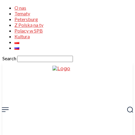
O nas
Tematy
Petersburg
Z Polską na ty
Polacy w SPB
Kultura
Search