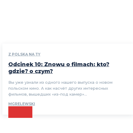
Z POLSKĄ NA TY
Odcinek 10: Znowu o filmach: kto?
gdzie? o czym?
Вы уже узнали из одного нашего выпуска о новом
польском кино. А как насчёт других интересных
фильмов, вышедших «из-под камер»...
MGRELEWSKI
CZYTAJ