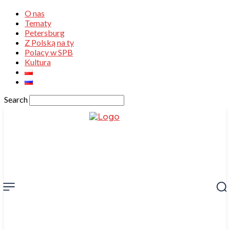
O nas
Tematy
Petersburg
Z Polską na ty
Polacy w SPB
Kultura
Search