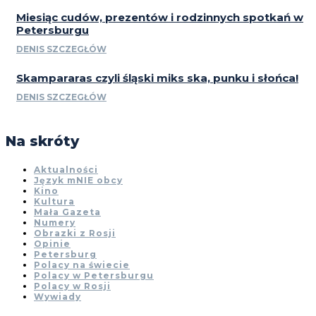
Miesiąc cudów, prezentów i rodzinnych spotkań w
Petersburgu
DENIS SZCZEGŁÓW
Skampararas czyli śląski miks ska, punku i słońca!
DENIS SZCZEGŁÓW
Na skróty
Aktualności
Język mNIE obcy
Kino
Kultura
Mała Gazeta
Numery
Obrazki z Rosji
Opinie
Petersburg
Polacy na świecie
Polacy w Petersburgu
Polacy w Rosji
Wywiady