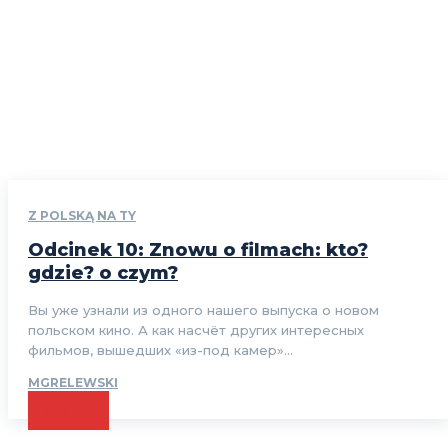
Z POLSKĄ NA TY
Odcinek 10: Znowu o filmach: kto?
gdzie? o czym?
Вы уже узнали из одного нашего выпуска о новом
польском кино. А как насчёт других интересных
фильмов, вышедших «из-под камер»...
MGRELEWSKI
CZYTAJ