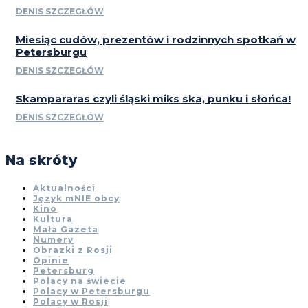
DENIS SZCZEGŁÓW
Miesiąc cudów, prezentów i rodzinnych spotkań w
Petersburgu
DENIS SZCZEGŁÓW
Skampararas czyli śląski miks ska, punku i słońca!
DENIS SZCZEGŁÓW
Na skróty
Aktualności
Język mNIE obcy
Kino
Kultura
Mała Gazeta
Numery
Obrazki z Rosji
Opinie
Petersburg
Polacy na świecie
Polacy w Petersburgu
Polacy w Rosji