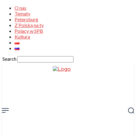
O nas
Tematy
Petersburg
Z Polską na ty
Polacy w SPB
Kultura
Search