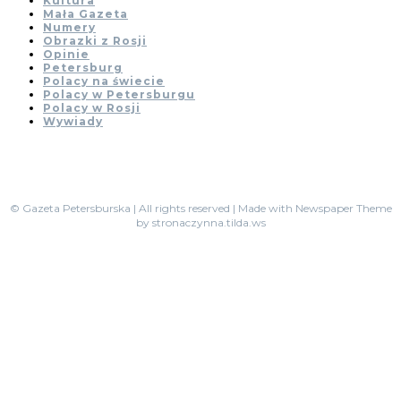
Kultura
Mała Gazeta
Numery
Obrazki z Rosji
Opinie
Petersburg
Polacy na świecie
Polacy w Petersburgu
Polacy w Rosji
Wywiady
© Gazeta Petersburska | All rights reserved | Made with Newspaper Theme
by stronaczynna.tilda.ws