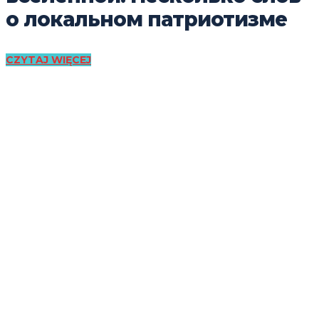
о локальном патриотизме
CZYTAJ WIĘCEJ