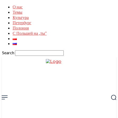
О нас
Темы
Культура
Петербург
Полония
С Польшей на „ты”
Search