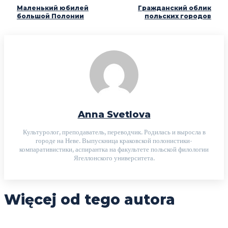
Маленький юбилей
Гражданский облик
большой Полонии
польских городов
Anna Svetlova
Культуролог, преподаватель, переводчик. Родилась и выросла в
городе на Неве. Выпускница краковской полонистики-
компаративистики, аспирантка на факультете польской филологии
Ягеллонского университета.
Więcej od tego autora