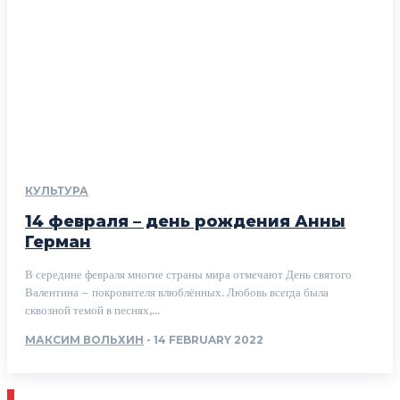
КУЛЬТУРА
14 февраля – день рождения Анны
Герман
В середине февраля многие страны мира отмечают День святого
Валентина – покровителя влюблённых. Любовь всегда была
сквозной темой в песнях,...
МАКСИМ ВОЛЬХИН
-
14 FEBRUARY 2022