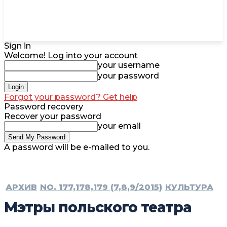
Sign in
Welcome! Log into your account
your username
your password
Forgot your password? Get help
Password recovery
Recover your password
your email
A password will be e-mailed to you.
АРХИВ
NO. 177,178,179 (7,8,9/2015)
КУЛЬТУРА
Мэтры польского театра