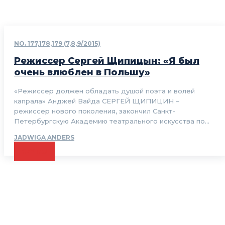
NO. 177,178,179 (7,8,9/2015)
Режиссер Сергей Щипицын: «Я был
очень влюблен в Польшу»
«Режиссер должен обладать душой поэта и волей
капрала» Анджей Вайда СЕРГЕЙ ЩИПИЦИН –
режиссер нового поколения, закончил Санкт-
Петербургскую Академию театрального искусства по...
JADWIGA ANDERS
CZYTAJ