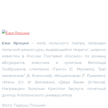
Ежи Яроцки
– мэтр польского театра, патриарх
польской режиссуры, выдающийся педагог, широко
известен в России. Поставил «Космос» по роману
абсурдиста, классика и хулигана Витольда
Гомбровича, спектакли «Танго» (С. Мрожек), “Бал
манекенов” (Б. Ясенский), «Мышеловка» (Т. Ружевич),
«Мать» (Ст. И. Виткевич), «Дядя Ваня» (А.Чехов).
Награжден Золотым Крестом Заслуги, почетный
доктор Ягеллонского университета.
Фото: Тадеуш Позьняк