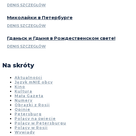
DENIS SZCZEGŁÓW
Миколайки в Петербурге
DENIS SZCZEGŁÓW
Гданьск и Гдыня в Рождественском свете!
DENIS SZCZEGŁÓW
Na skróty
Aktualności
Język mNIE obcy
Kino
Kultura
Mała Gazeta
Numery
Obrazki z Rosji
Opinie
Petersburg
Polacy na świecie
Polacy w Petersburgu
Polacy w Rosji
Wywiady