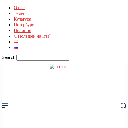
О нас
Темы
Культура
Петербург
Полония
С Польшей на „ты”
Search