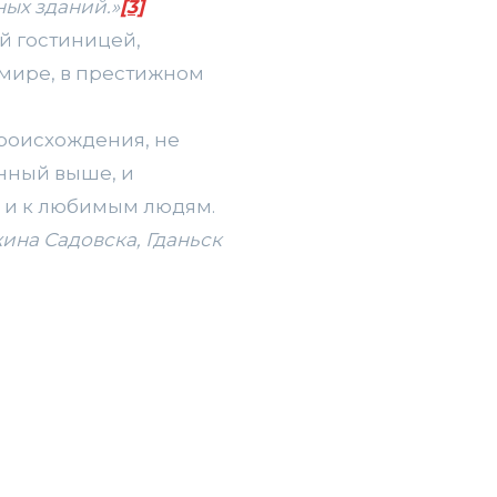
ых зданий.»
[3]
й гостиницей,
 мире, в престижном
происхождения, не
анный выше, и
о и к любимым людям.
ина Садовска, Гданьск