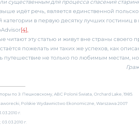
али существенным для процесса спасения старинн
 выше идёт речь, является единственной польско
й категории в первую десятку лучших гостиниц в
pAdvisor
[4]
.
рые читают эту статью и живут вне страны своего 
стаётся пожелать им таких же успехов, как опис
ь путешествие не только по любимым местам, н
Граж
ры по З. Пешковскому, ABC Polonii Świata, Orchard Lake, 1985.
 Gaworecki, Polskie Wydawnictwo Ekonomiczne, Warszawa 2007
03.2010 г.
 03.03.2010 г.