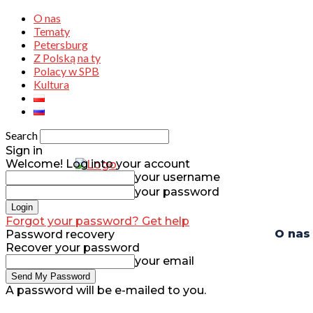
O nas
Tematy
Petersburg
Z Polską na ty
Polacy w SPB
Kultura
Search
Sign in
Welcome! Log into your account
your username
your password
Forgot your password? Get help
O nas
Password recovery
Recover your password
your email
A password will be e-mailed to you.