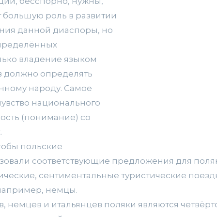
ции, бесспорно, нужны,
т большую роль в развитии
ния данной диаспоры, но
определённых
лько владение языком
в должно определять
нному народу. Самое
 чувство национального
ость (понимание) со
.
чтобы польские
зовали соответствующие предложения для поля
тические, сентиментальные туристические поезд
например, немцы.
в, немцев и итальянцев поляки являются четвёр