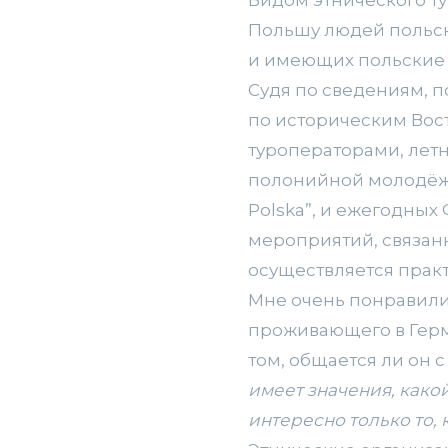
Польшу людей польс
и имеющих польские 
Судя по сведениям, 
по историческим Во
туроператорами, лет
полонийной молодёжи
Polska”, и ежегодны
мероприятий, связан
осуществляется прак
Мне очень понравили
проживающего в Гер
том, общается ли он
имеет значения, какой
интересно только то, к