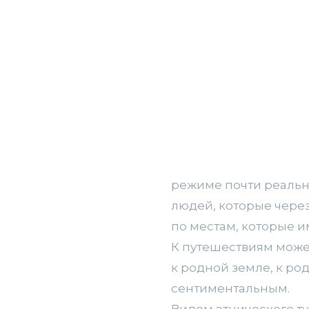
режиме почти реальн
людей, которые чере
по местам, которые и
К путешествиям может
к родной земле, к ро
сентиментальным.
Видом этнического ту