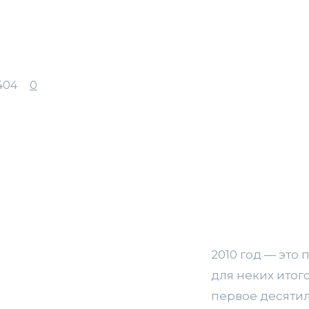
404
0
2010 год — это
для неких итог
первое десятил