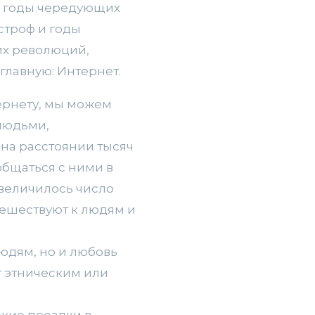
к годы чередующих
астроф и годы
их революций,
главную: Интернет.
ернету, мы можем
людьми,
на расстоянии тысяч
общаться с ними в
величилось число
тешествуют к людям и
юдям, но и любовь
т этническим или
ские поездки в