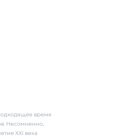
 подходящее время
ов. Несомненно,
етие XXI века