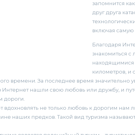
запомнится ка
друг друга кат
технологическ
включая самую 
Благодаря Инт
знакомиться с 
находящимися 
километров, и 
ого времени. За последнее время значительно у
з Интернет нашли свою любовь или дружбу, и пу
м дороги.
 вдохновлять не только любовь к дорогим нам л
дине наших предков. Такой вид туризма называю
ризма является полонийный туризм – туристиче