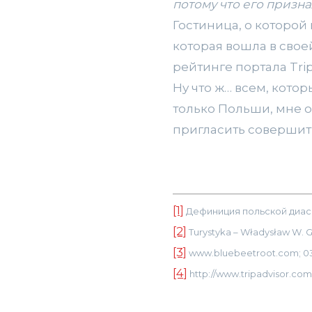
потому что его призн
Гостиница, о которой
которая вошла в свое
рейтинге портала Tri
Ну что ж… всем, кото
только Польши, мне о
пригласить совершит
[1]
Дефиниция польской диаспо
[2]
Turystyka – Władysław W.
[3]
www.bluebeetroot.com; 03.
[4]
http://www.tripadvisor.com;