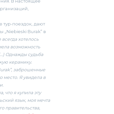
ния. В настоящее
организаций,
е тур-поездок, дают
„Niebieski Burak” в
е всегда хотелось
имела возможность
(…) Однажды судьба
кую керамику.
urak
”, заброшенные
о место. Я увидела в
и.
, что я купила эту
ьский язык, моя мечта
го правительства,