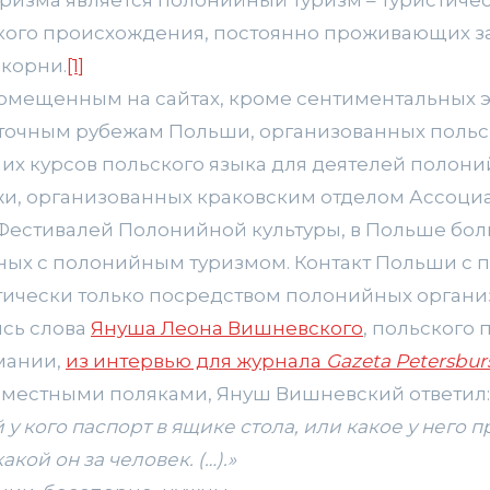
кого происхождения, постоянно проживающих з
корни.
[1]
помещенным на сайтах, кроме сентиментальных 
сточным рубежам Польши, организованных поль
них курсов польского языка для деятелей полон
, организованных краковским отделом Ассоциа
х Фестивалей Полонийной культуры, в Польше бо
ных с полонийным туризмом. Контакт Польши с 
тически только посредством полонийных органи
сь слова
Януша Леона Вишневского
, польского 
мании,
из интервью для журнала
Gazeta Petersbur
 с местными поляками, Януш Вишневский ответил
 у кого паспорт в ящике стола, или какое у него
акой он за человек. (…).»