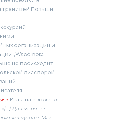
а границей Польши
экскурсий
скими
ийных организаций и
ции „Wspólnota
льше не происходит
польской диаспорой
заций.
писателя,
ska
. Итак, на вопрос о
:
«(…) Для меня не
 происхождение. Мне