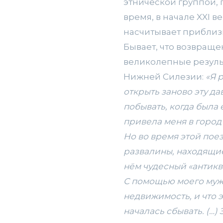
этнической группой,
время, в начале XXI 
насчитывает приблиз
Бывает, что возвраще
великолепные результа
Нижней Силезии:
«Я 
открыть заново эту д
побывать, когда была 
привела меня в город
Но во время этой пое
развалины, находящиес
нём чудесный «антикв
С помощью моего мужа 
недвижимость, и что 
началась сбывать. (…)