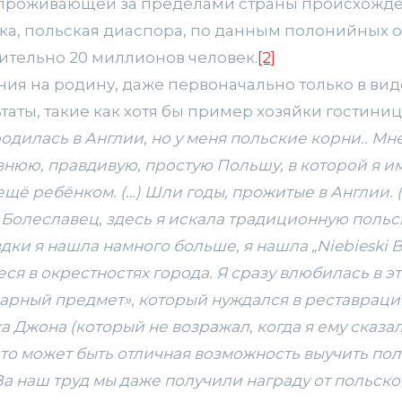
 проживающей за пределами страны происхожде
века, польская диаспора, по данным полонийных 
ительно 20 миллионов человек.
[2]
ния на родину, даже первоначально только в вид
ты, такие как хотя бы пример хозяйки гостиницы 
родилась в Англии, но у меня польские корни.. Мн
авнюю, правдивую, простую Польшу, в которой я 
ещё ребёнком. (…) Шли годы, прожитые в Англии. 
 Болеславец, здесь я искала традиционную польс
здки я нашла намного больше, я нашла „
Niebieski
B
я в окрестностях города. Я сразу влюбилась в эт
арный предмет», который нуждался в реставраци
Джона (который не возражал, когда я ему сказала
это может быть отличная возможность выучить пол
 За наш труд мы даже получили награду от польско