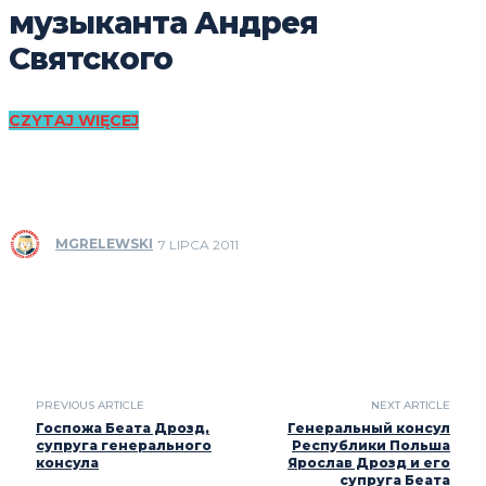
музыканта Андрея
Святского
CZYTAJ WIĘCEJ
MGRELEWSKI
7 LIPCA 2011
PREVIOUS ARTICLE
NEXT ARTICLE
Госпожа Беата Дрозд,
Генеральный консул
супруга генерального
Республики Польша
консула
Ярослав Дрозд и его
супруга Беата