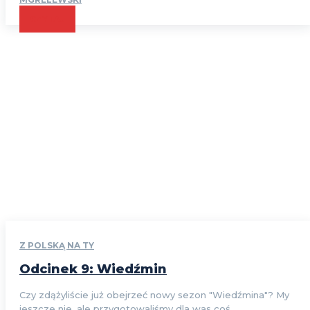
CZYTAJ
Z POLSKĄ NA TY
Odcinek 9: Wiedźmin
Czy zdążyliście już obejrzeć nowy sezon "Wiedźmina"? My
jeszcze nie, ale przygotowaliśmy dla was coś