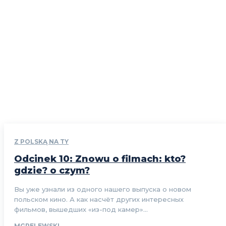
Z POLSKĄ NA TY
Odcinek 10: Znowu o filmach: kto?
gdzie? o czym?
Вы уже узнали из одного нашего выпуска о новом
польском кино. А как насчёт других интересных
фильмов, вышедших «из-под камер»...
MGRELEWSKI