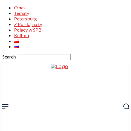
O nas
Tematy
Petersburg
Z Polską na ty
Polacy w SPB
Kultura
Search